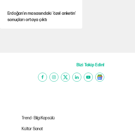
Erdoğan'ın masasındaki 'özel anketin'
sonuçları ortaya çıktı
Avrupa'nın çöpü için Çukurova'yı ve
Akdeniz'i feda etmeye değer mi?
Mekke Anlaşması ile Türkiye savaşa
çekiliyor
Bizi Takip Edin!
YENİ Parti’nin çerçeve yasa kararı
belli oldu
Karadeniz’de dron saldırısına uğrayan
NADEZHDA gemisi Türkiye'ye geldi
Trend - Bilgi Kapsülü
Kültür Sanat