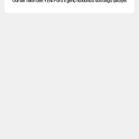
Gürsel Tekin'den YENİ Parti’li genç hakkında savcılığa şikayet
Yeni Parti'ye eski program: Ey Kemal Derviş, geldinse vur!
Görünen bütçe, bütçe dışı riskler ve hazineyi bekleyen yük
İsrail’in Kürt planı
AKP’ye geçen belediye başkanları için dikkat çeken yorum