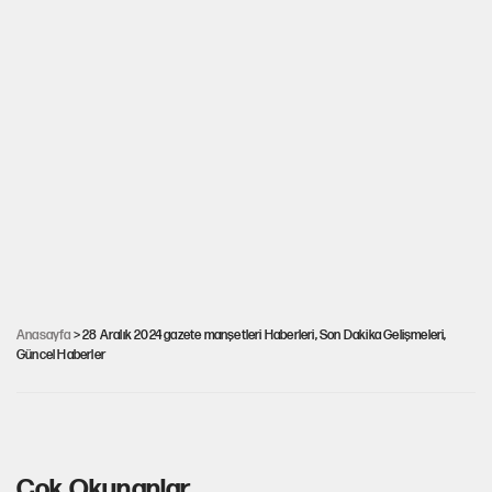
28 Aralık 2024 gazete manşetleri: Asgari
Anasayfa
> 28 Aralık 2024 gazete manşetleri Haberleri, Son Dakika Gelişmeleri,
Güncel Haberler
ücretli ezildi, sıra emeklide mi?
Çok Okunanlar