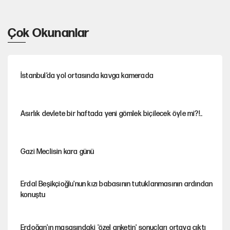
Çok Okunanlar
İstanbul’da yol ortasında kavga kamerada
Asırlık devlete bir haftada yeni gömlek biçilecek öyle mi?!..
Gazi Meclisin kara günü
Erdal Beşikçioğlu'nun kızı babasının tutuklanmasının ardından
konuştu
Erdoğan'ın masasındaki 'özel anketin' sonuçları ortaya çıktı