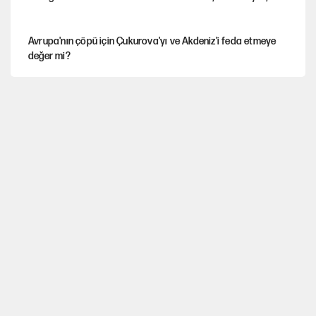
Avrupa'nın çöpü için Çukurova'yı ve Akdeniz'i feda etmeye
değer mi?
İstanbul’da sıcak hava yerini sağanağa bırakacak
Sevr’i yırtan Gazi Meclis’ten cilalı Sevr’i onaylayan Meclis’e
Mekke Anlaşması ile Türkiye savaşa çekiliyor
YENİ Parti’nin çerçeve yasa kararı belli oldu