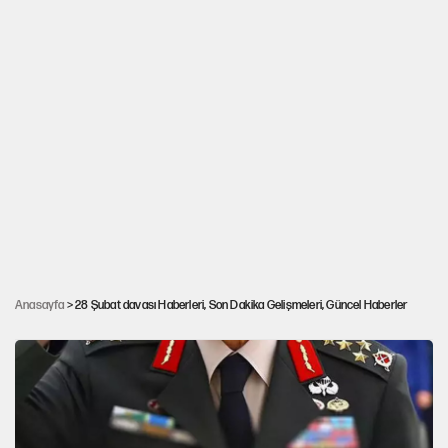
İkinci 28 Şubat davasında şok karar: YÖK
eski Başkanı Kemal Gürüz dahil 12 sanığa 18
Anasayfa
> 28 Şubat davası Haberleri, Son Dakika Gelişmeleri, Güncel Haberler
yıl hapis cezası