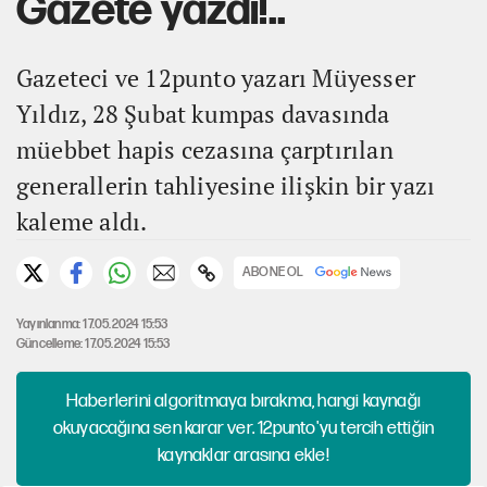
Gazete yazdı!..
Gazeteci ve 12punto yazarı Müyesser
Yıldız, 28 Şubat kumpas davasında
müebbet hapis cezasına çarptırılan
generallerin tahliyesine ilişkin bir yazı
kaleme aldı.
ABONE OL
Yayınlanma: 17.05.2024 15:53
Güncelleme: 17.05.2024 15:53
Haberlerini algoritmaya bırakma, hangi kaynağı
okuyacağına sen karar ver. 12punto'yu tercih ettiğin
kaynaklar arasına ekle!