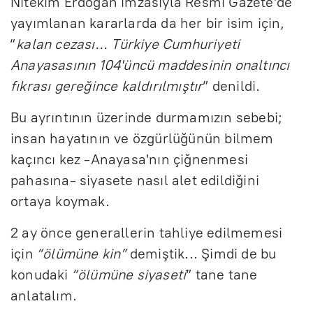
Nitekim Erdoğan imzasıyla Resmi Gazete'de
yayımlanan kararlarda da her bir isim için,
“
kalan cezası... Türkiye Cumhuriyeti
Anayasasının 104'üncü maddesinin onaltıncı
fıkrası gereğince kaldırılmıştır
” denildi.
Bu ayrıntının üzerinde durmamızın sebebi;
insan hayatının ve özgürlüğünün bilmem
kaçıncı kez -Anayasa'nın çiğnenmesi
pahasına- siyasete nasıl alet edildiğini
ortaya koymak.
2 ay önce generallerin tahliye edilmemesi
için
“ölümüne kin”
demiştik... Şimdi de bu
konudaki
“ölümüne siyaseti
” tane tane
anlatalım.