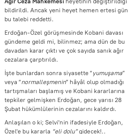
Ağır Ceza Mahkemesi
heyetinin değiştirildiği
bildirildi. Ancak yeni heyet hemen ertesi gün
bu talebi reddetti.
Erdoğan-Özel görüşmesinde Kobani davası
gündeme geldi mi, bilinmez; ama dün de bu
davadan karar çıktı ve çok sayıda sanık ağır
cezalara çarptırıldı.
İşte bunlardan sonra siyasette “
yumuşama
”
veya “
normalleşmenin
” hâyâl olup olmadığı
tartışmaları başlamış ve Kobani kararlarına
tepkiler gelmişken Erdoğan, gece yarısı 28
Şubat hükümlülerinin cezalarını kaldırdı.
Anlaşılan o ki; Selvi'nin ifadesiyle Erdoğan,
Özel'e bu kararla
“eli dolu”
gidecek!..