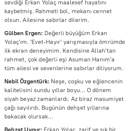
sevdiği Erkan Yolaç maalesef hayatını
kaybetmiş. Rahmeti bol, mekanı cennet
olsun. Ailesine sabırlar dilerim.
Gülben Ergen:
Değerli büyüğüm Erkan
Yolaç'ım. 'Evet-Hayır' yarışmasıyla ömrümde
ilk ekran deneyimim. Kendisine Allah'tan
rahmet, çok değerli eşi Asuman Hanım’a
tüm ailesi ve sevenlerine sabırlar diliyorum.
Nebil Özgentürk:
Neşe, coşku ve eğlencenin
kalitelisini sundu yıllar boyu... O dönem
siyah beyaz zamanlardı. Az biraz masumiyet
çağı sayılırdı. Bugünün dehşet yıllarına
bakacak olursak...
Behzat Uygur:
Erkan Yolaç, zarif ve şık bir