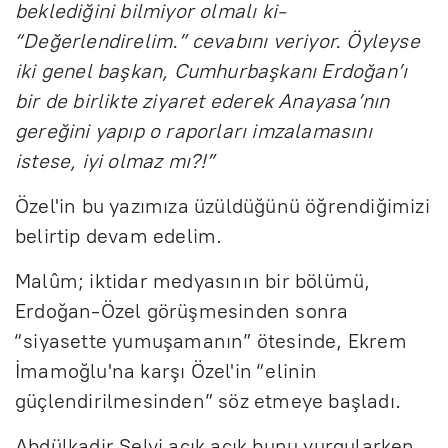
beklediğini bilmiyor olmalı ki-
“Değerlendirelim.” cevabını veriyor. Öyleyse
iki genel başkan, Cumhurbaşkanı Erdoğan’ı
bir de birlikte ziyaret ederek Anayasa’nın
gereğini yapıp o raporları imzalamasını
istese, iyi olmaz mı?!”
Özel'in bu yazımıza üzüldüğünü öğrendiğimizi
belirtip devam edelim.
Malûm; iktidar medyasının bir bölümü,
Erdoğan-Özel görüşmesinden sonra
“siyasette yumuşamanın” ötesinde, Ekrem
İmamoğlu'na karşı Özel'in “elinin
güçlendirilmesinden” söz etmeye başladı.
Abdülkadir Selvi açık açık bunu vurgularken,