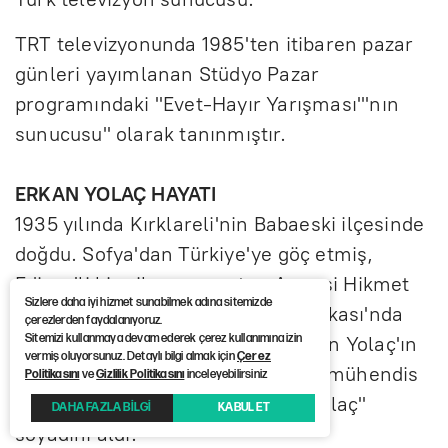
TRT televizyonunda 1985'ten itibaren pazar
günleri yayımlanan Stüdyo Pazar
programındaki "Evet-Hayır Yarışması"'nın
sunucusu" olarak tanınmıştır.
ERKAN YOLAÇ HAYATI
1935 yılında Kırklareli'nin Babaeski ilçesinde
doğdu. Sofya'dan Türkiye'ye göç etmiş,
Edirne'li bir aile mensuptur. Annesi Hikmet
Sizlere daha iyi hizmet sunabilmek adına sitemizde
Hanım, babası Alpullu Şeker Fabrikası'nda
çerezlerden faydalanıyoruz.
Sitemizi kullanmaya devam ederek çerez kullanımına izin
görev yapan Mehmet Bey'dir. Erkan Yolaç'ın
vermiş oluyorsunuz. Detaylı bilgi almak için
Çerez
aktardığına göre ailesi, babasının mühendis
Politikasını
ve
Gizlilik Politikasını
inceleyebilirsiniz
olması (yol açması) nedeniyle "Yolaç"
DAHA FAZLA BİLGİ
KABUL ET
soyadını aldı.