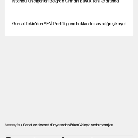
İstanbul’un ciğerleri Belgrad Ormanı büyük tehlike altında
Gürsel Tekin'den YENİ Parti’li genç hakkında savcılığa şikayet
Yeni Parti'ye eski program: Ey Kemal Derviş, geldinse vur!
Görünen bütçe, bütçe dışı riskler ve hazineyi bekleyen yük
AKP’ye geçen belediye başkanları için dikkat çeken yorum
İsrail’in Kürt planı
Anasayfa
> Sanat ve siyaset dünyasından Erkan Yolaç'a veda mesajları