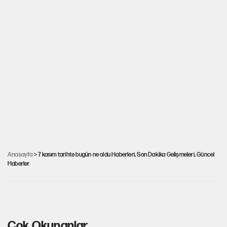
Anasayfa
> 7 kasım tarihte bugün ne oldu Haberleri, Son Dakika Gelişmeleri, Güncel
Haberler
7 Kasım: Tarihte bugün neler oldu?
Çok Okunanlar