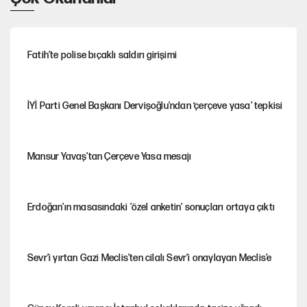
Fatih’te polise bıçaklı saldırı girişimi
İYİ Parti Genel Başkanı Dervişoğlu'ndan ‘çerçeve yasa’ tepkisi
Mansur Yavaş’tan Çerçeve Yasa mesajı
Erdoğan'ın masasındaki 'özel anketin' sonuçları ortaya çıktı
Sevr’i yırtan Gazi Meclis’ten cilalı Sevr’i onaylayan Meclis’e