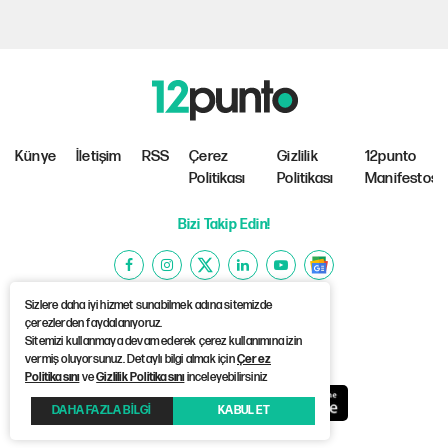
Künye
İletişim
RSS
Çerez
Gizlilik
12punto
Politikası
Politikası
Manifestosu
Bizi Takip Edin!
Sizlere daha iyi hizmet sunabilmek adına sitemizde
çerezlerden faydalanıyoruz.
Sitemizi kullanmaya devam ederek çerez kullanımına izin
©Copyright 2026 12punto
vermiş oluyorsunuz. Detaylı bilgi almak için
Çerez
Politikasını
ve
Gizlilik Politikasını
inceleyebilirsiniz
DAHA FAZLA BİLGİ
KABUL ET