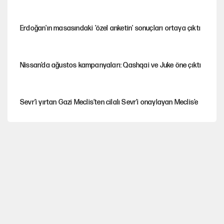
Erdoğan'ın masasındaki 'özel anketin' sonuçları ortaya çıktı
Nissan’da ağustos kampanyaları: Qashqai ve Juke öne çıktı
Sevr’i yırtan Gazi Meclis’ten cilalı Sevr’i onaylayan Meclis’e
Güney Koreli yayıncı İstanbul sokaklarında tacize uğradı
PKK Yasası 15 Ağustos’a mı yetiştirilecek?!
YENİ Parti'de 'çerçeve yasa' çatlağı