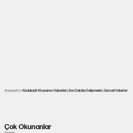
Fenerbahçe'de gözler onda: Abdukodir
Khusanov kimdir? Hangi takımda oynuyor?
Anasayfa
> Abdukodir Khusanov Haberleri, Son Dakika Gelişmeleri, Güncel Haberler
Nereli ve kaç yaşında?
Çok Okunanlar