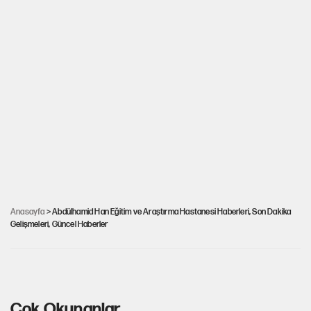
12punto ‘hastane’ dosyasını açıyor!
Anasayfa
> Abdülhamid Han Eğitim ve Araştırma Hastanesi Haberleri, Son Dakika
Gelişmeleri, Güncel Haberler
İstanbul’un 3 hastanesinde son durum...
Çok Okunanlar