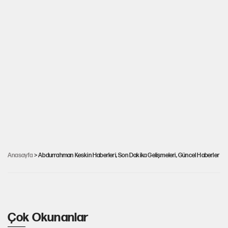
Uğur Kılıç’ın katili Abdurrahman Keskin
Anasayfa
> Abdurrahman Keskin Haberleri, Son Dakika Gelişmeleri, Güncel Haberler
‘işkenceyle öldürüldü’ iddiası!
Çok Okunanlar