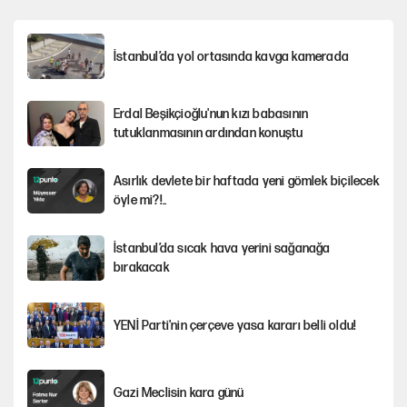
İstanbul’da yol ortasında kavga kamerada
Erdal Beşikçioğlu'nun kızı babasının
tutuklanmasının ardından konuştu
Asırlık devlete bir haftada yeni gömlek biçilecek
öyle mi?!..
İstanbul’da sıcak hava yerini sağanağa
bırakacak
YENİ Parti'nin çerçeve yasa kararı belli oldu!
Gazi Meclisin kara günü