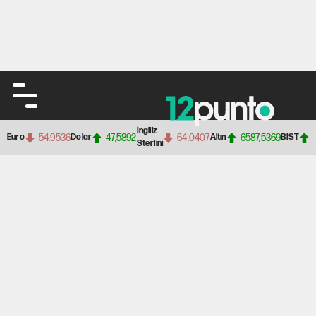
İngiliz
54,9536
47,5892
64,0407
6587,5369
Euro
Dolar
Altın
BIST
Sterlini