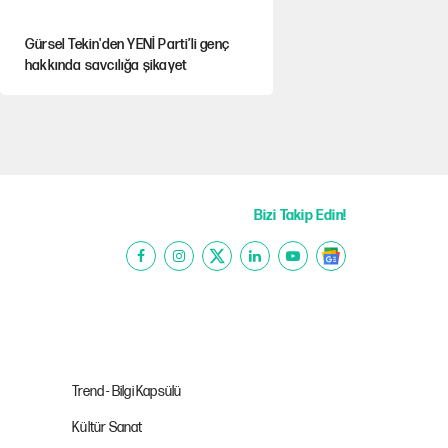
Gürsel Tekin'den YENİ Parti’li genç
hakkında savcılığa şikayet
Yeni Parti'ye eski program: Ey Kemal
Derviş, geldinse vur!
Görünen bütçe, bütçe dışı riskler ve
hazineyi bekleyen yük
Bizi Takip Edin!
AKP’ye geçen belediye başkanları için
dikkat çeken yorum
İsrail’in Kürt planı
Trend - Bilgi Kapsülü
Kültür Sanat