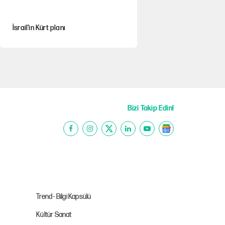
İsrail’in Kürt planı
Sahibinden satılık pasaport
Fatih Altaylı’dan Erdal Beşikçioğlu’na
uyuşturucu testi tepkisi
Bizi Takip Edin!
CHP'li Kuşoğlu'ndan YENİ Parti ve
kurultay çıkışı
MHP'den Yönter açıklaması: İddialar
yalanlandı
Trend - Bilgi Kapsülü
Kültür Sanat