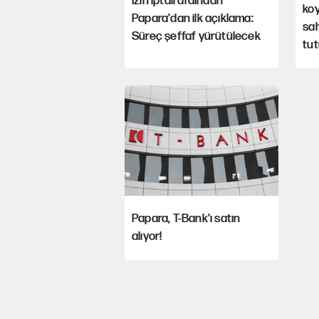
İzin iptali ardından
koy
Papara'dan ilk açıklama:
sah
Süreç şeffaf yürütülecek
tut
Papara, T-Bank'ı satın
alıyor!