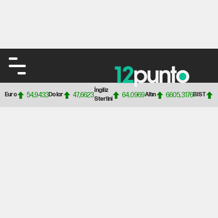
İngiliz
54,9433
47,6623
64,0969
6605,3176
Euro
Dolar
Altın
BIST
Sterlini