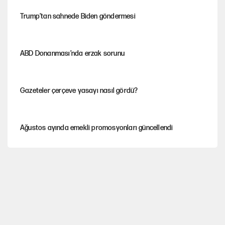
Trump’tan sahnede Biden göndermesi
ABD Donanması’nda erzak sorunu
Gazeteler çerçeve yasayı nasıl gördü?
Ağustos ayında emekli promosyonları güncellendi
Kılıçdaroğlu'nun grup konuşması CHP'yi karıştırdı!
Gram ve ons altın yükselişini sürdürüyor