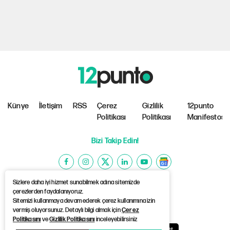
Künye
İletişim
RSS
Çerez
Gizlilik
12punto
Politikası
Politikası
Manifestosu
Bizi Takip Edin!
Sizlere daha iyi hizmet sunabilmek adına sitemizde
çerezlerden faydalanıyoruz.
Sitemizi kullanmaya devam ederek çerez kullanımına izin
©Copyright 2026 12punto
vermiş oluyorsunuz. Detaylı bilgi almak için
Çerez
Politikasını
ve
Gizlilik Politikasını
inceleyebilirsiniz