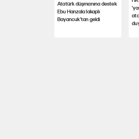
HKP
Atatürk düşmanına destek
'ya
Ebu Hanzala lakaplı
ata
Bayancuk’tan geldi
du