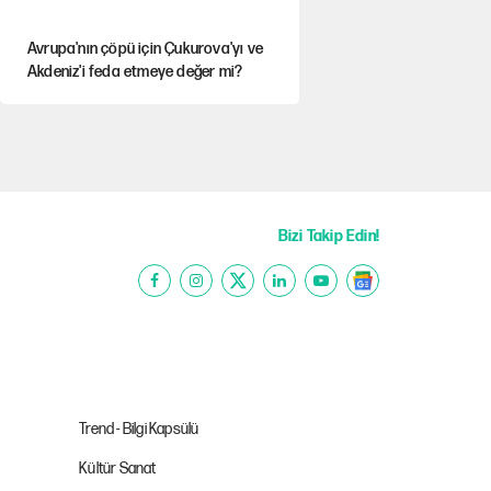
Avrupa'nın çöpü için Çukurova'yı ve
Akdeniz'i feda etmeye değer mi?
Karadeniz’de dron saldırısına uğrayan
NADEZHDA gemisi Türkiye'ye geldi
Miras kalan taşınmazların satışında
yeni model
Bizi Takip Edin!
30’dan fazla belediye başkanı AKP'ye
geçiyor
Güneş tutulması ne zaman
yaşanacak?
Trend - Bilgi Kapsülü
Kültür Sanat