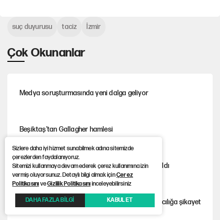
suç duyurusu
taciz
İzmir
Çok Okunanlar
Medya soruşturmasında yeni dalga geliyor
Beşiktaş’tan Gallagher hamlesi
Sizlere daha iyi hizmet sunabilmek adına sitemizde
çerezlerden faydalanıyoruz.
Aziz Yıldırım'ın kızını hedef almıştı serbest bırakıldı
Sitemizi kullanmaya devam ederek çerez kullanımına izin
vermiş oluyorsunuz. Detaylı bilgi almak için
Çerez
Politikasını
ve
Gizlilik Politikasını
inceleyebilirsiniz
DAHA FAZLA BİLGİ
KABUL ET
Gürsel Tekin'den YENİ Parti’li genç hakkında savcılığa şikayet