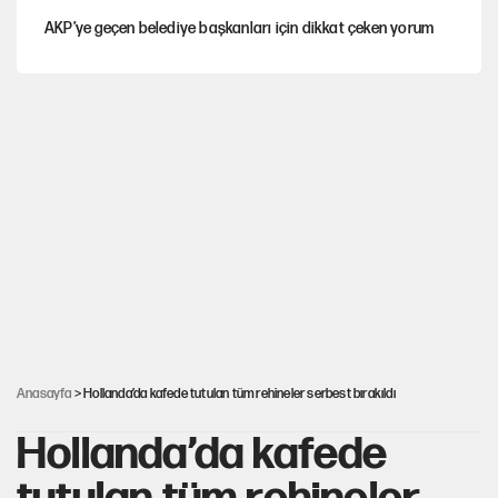
AKP’ye geçen belediye başkanları için dikkat çeken yorum
İtalya, askıya aldığı İspanya ile Schengen uygulaması için
tarih verdi
Salah’ın Trabzonspor alacakları için haciz süreci
Cem Gürdeniz'den 'Mekke Ortak Savunma Anlaşması' için
kritik uyarı
Ahbap Derneği için fesih davası açıldı
Anasayfa
> Hollanda’da kafede tutulan tüm rehineler serbest bırakıldı
Hollanda’da kafede