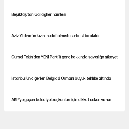
Beşiktaş’tan Gallagher hamlesi
Aziz Yıldırım'ın kızını hedef almıştı serbest bırakıldı
Gürsel Tekin'den YENİ Parti’li genç hakkında savcılığa şikayet
İstanbul’un ciğerleri Belgrad Ormanı büyük tehlike altında
AKP’ye geçen belediye başkanları için dikkat çeken yorum
İtalya, askıya aldığı İspanya ile Schengen uygulaması için
tarih verdi