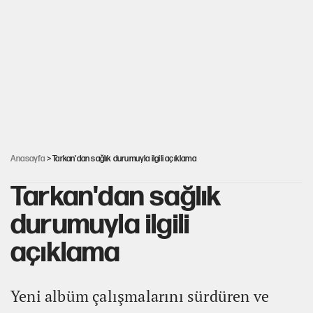
Salah’ın Trabzonspor alacakları için haciz süreci
Cem Gürdeniz'den 'Mekke Ortak Savunma Anlaşması' için
kritik uyarı
Ahbap Derneği için fesih davası açıldı
Anasayfa
> Tarkan'dan sağlık durumuyla ilgili açıklama
Tarkan'dan sağlık
durumuyla ilgili
açıklama
Yeni albüm çalışmalarını sürdüren ve