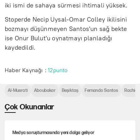
iki ismi de sahaya sürmesi ihtimali yüksek.
Stoperde Necip Uysal-Omar Colley ikilisini
bozmayı düşünmeyen Santos'un sağ bekte
ise Onur Bulut'u oynatmayı planladığı
kaydedildi.
Haber Kaynağı :
12punto
Al-Musrati
Aboubakar
Beşiktaş
Fernando Santos
Rachid 
Çok Okunanlar
Medya soruşturmasında yeni dalga geliyor