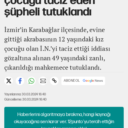
çocuğu taciz eden
şüpheli tutuklandı
İzmir’in Karabağlar ilçesinde, evine
gittiği akrabasının 12 yaşındaki kız
çocuğu olan İ.N.’yi taciz ettiği iddiası
gözaltına alınan 49 yaşındaki zanlı,
çıkarıldığı mahkemece tutuklandı.
ABONE OL
Yayınlanma: 30.03.2024 16:40
Güncelleme: 30.03.2024 16:40
Haberlerini algoritmaya bırakma, hangi kaynağı
okuyacağına sen karar ver. 12punto'yu tercih ettiğin