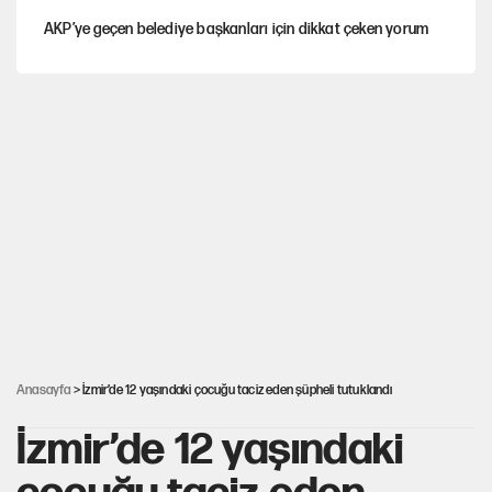
AKP’ye geçen belediye başkanları için dikkat çeken yorum
İtalya, askıya aldığı İspanya ile Schengen uygulaması için
tarih verdi
Salah’ın Trabzonspor alacakları için haciz süreci
Cem Gürdeniz'den 'Mekke Ortak Savunma Anlaşması' için
kritik uyarı
Ahbap Derneği için fesih davası açıldı
Anasayfa
> İzmir’de 12 yaşındaki çocuğu taciz eden şüpheli tutuklandı
İzmir’de 12 yaşındaki