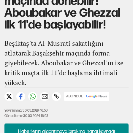
maçında dönebilir!
Aboubakar ve Ghezzal
ilk 11'de başlayabilir!
Beşiktaş'ta Al-Musrati sakatlığını
atlatarak Başakşehir maçında forma
giyebilecek. Aboubakar ve Ghezzal'ın ise
kritik maçta ilk 11'de başlama ihtimali
yüksek.
ABONE OL
Yayınlanma: 30.03.2024 16:53
Güncelleme: 30.03.2024 16:53
Haberlerini algoritmaya bırakma, hangi kaynağı