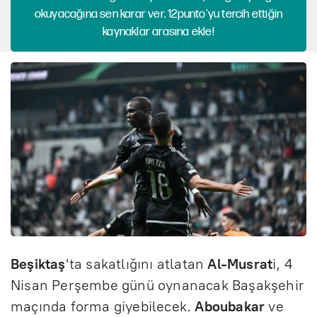
okuyacağına sen karar ver. 12punto'yu tercih ettiğin
kaynaklar arasına ekle!
Beşiktaş
'ta sakatlığını atlatan
Al-Musrat
i, 4
Nisan Perşembe günü oynanacak Başakşehir
maçında forma giyebilecek.
Aboubakar
ve