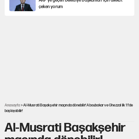
AKP’ye geçen belediye başkanları için dikkat
çeken yorum
İtalya, askıya aldığı İspanya ile Schengen
uygulaması için tarih verdi
Salah’ın Trabzonspor alacakları için haciz süreci
Cem Gürdeniz'den 'Mekke Ortak Savunma Anlaşması' için
kritik uyarı
Ahbap Derneği için fesih davası açıldı
Anasayfa
> Al-Musrati Başakşehir maçında dönebilir! Aboubakar ve Ghezzal ilk 11'de
başlayabilir!
Al-Musrati Başakşehir