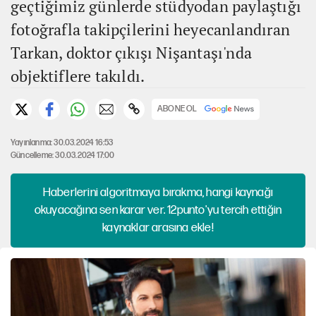
geçtiğimiz günlerde stüdyodan paylaştığı
fotoğrafla takipçilerini heyecanlandıran
Tarkan, doktor çıkışı Nişantaşı'nda
objektiflere takıldı.
ABONE OL
Yayınlanma: 30.03.2024 16:53
Güncelleme: 30.03.2024 17:00
Haberlerini algoritmaya bırakma, hangi kaynağı
okuyacağına sen karar ver. 12punto'yu tercih ettiğin
kaynaklar arasına ekle!