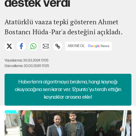
destek verdi
Atatürklü vaaza tepki gösteren Ahmet
Bostancı Hüda-Par'a desteğini açıkladı.
ABONE OL
Yayınlanma: 30.03.2024 17:05
Güncelleme: 30.03.2024 17:05
Haberlerini algoritmaya bırakma, hangi kaynağı
okuyacağına sen karar ver. 12punto'yu tercih ettiğin
kaynaklar arasına ekle!