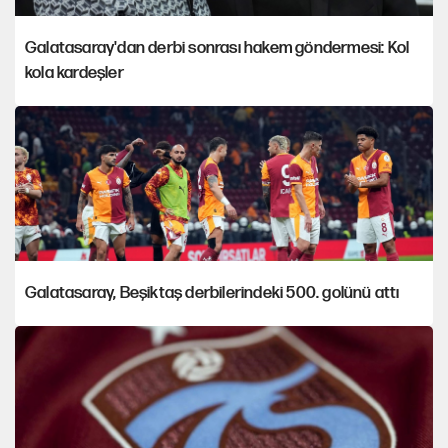
Galatasaray'dan derbi sonrası hakem göndermesi: Kol
kola kardeşler
Galatasaray, Beşiktaş derbilerindeki 500. golünü attı