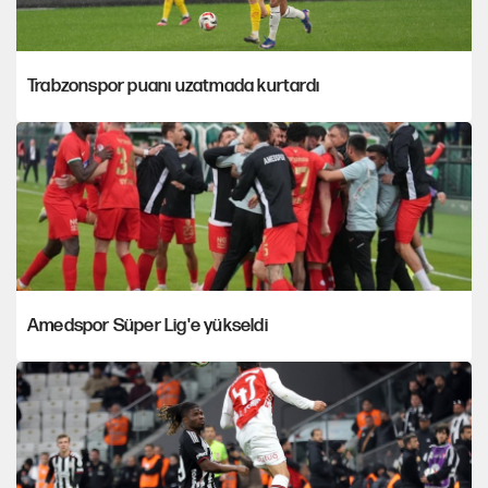
Trabzonspor puanı uzatmada kurtardı
Amedspor Süper Lig'e yükseldi