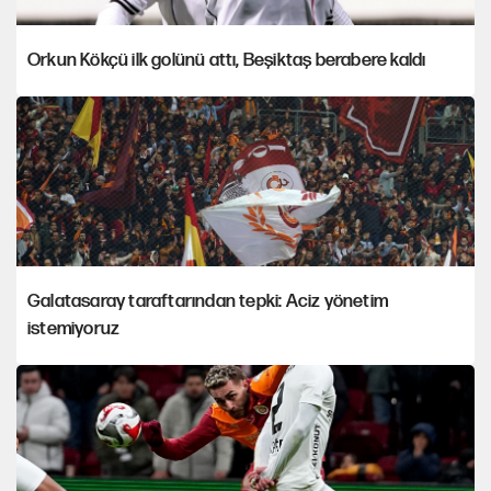
Orkun Kökçü ilk golünü attı, Beşiktaş berabere kaldı
Galatasaray taraftarından tepki: Aciz yönetim
istemiyoruz