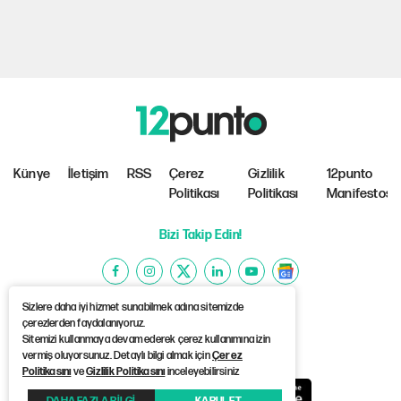
Künye
İletişim
RSS
Çerez
Gizlilik
12punto
Politikası
Politikası
Manifestosu
Bizi Takip Edin!
Sizlere daha iyi hizmet sunabilmek adına sitemizde
çerezlerden faydalanıyoruz.
Sitemizi kullanmaya devam ederek çerez kullanımına izin
©Copyright 2026 12punto
vermiş oluyorsunuz. Detaylı bilgi almak için
Çerez
Politikasını
ve
Gizlilik Politikasını
inceleyebilirsiniz