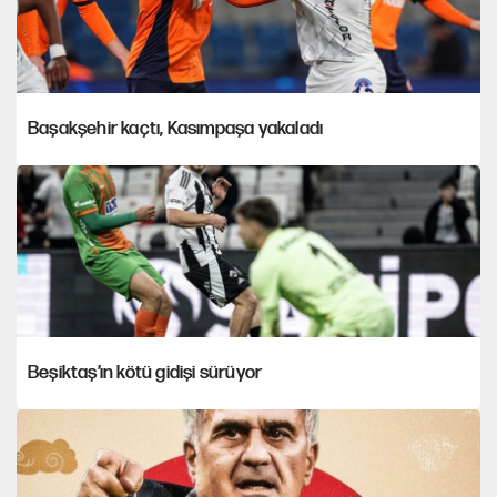
Başakşehir kaçtı, Kasımpaşa yakaladı
Beşiktaş’ın kötü gidişi sürüyor