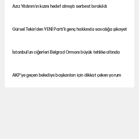
Aziz Yıldırım'ın kızını hedef almıştı serbest bırakıldı
Gürsel Tekin'den YENİ Parti’li genç hakkında savcılığa şikayet
İstanbul’un ciğerleri Belgrad Ormanı büyük tehlike altında
AKP’ye geçen belediye başkanları için dikkat çeken yorum
İtalya, askıya aldığı İspanya ile Schengen uygulaması için
tarih verdi
Salah’ın Trabzonspor alacakları için haciz süreci