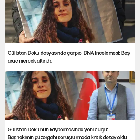
Gülistan Doku dosyasında çarpıcı DNA incelemesi: Beş
araç mercek altında
Gülistan Doku’nun kaybolmasında yeni bulgu:
Başhekimin güzergahı soruşturmada kritik detay oldu