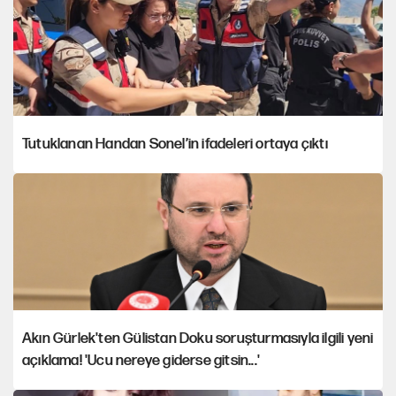
Tutuklanan Handan Sonel’in ifadeleri ortaya çıktı
Akın Gürlek'ten Gülistan Doku soruşturmasıyla ilgili yeni
açıklama! 'Ucu nereye giderse gitsin...'