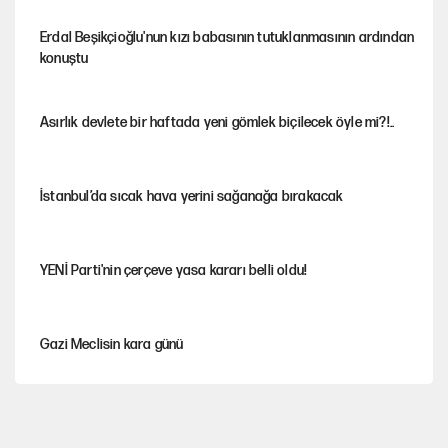
Erdal Beşikçioğlu'nun kızı babasının tutuklanmasının ardından
konuştu
Asırlık devlete bir haftada yeni gömlek biçilecek öyle mi?!..
İstanbul’da sıcak hava yerini sağanağa bırakacak
YENİ Parti'nin çerçeve yasa kararı belli oldu!
Gazi Meclisin kara günü
Karadeniz’de dron saldırısına uğrayan NADEZHDA gemisi
Türkiye'ye geldi