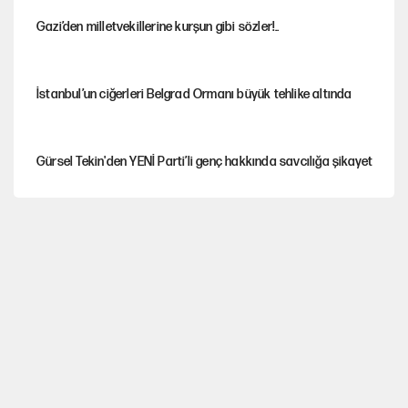
Gazi’den milletvekillerine kurşun gibi sözler!..
İstanbul’un ciğerleri Belgrad Ormanı büyük tehlike altında
Gürsel Tekin'den YENİ Parti’li genç hakkında savcılığa şikayet
Yeni Parti'ye eski program: Ey Kemal Derviş, geldinse vur!
Görünen bütçe, bütçe dışı riskler ve hazineyi bekleyen yük
İsrail’in Kürt planı