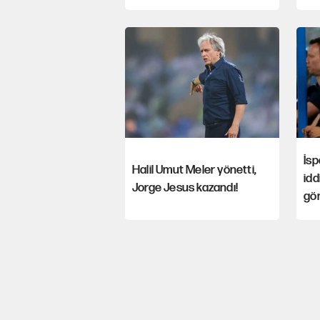
İs
Halil Umut Meler yönetti,
idd
Jorge Jesus kazandı!
gön