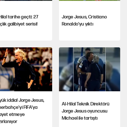
Hilal tarihe geçti: 27
Jorge Jesus, Cristiano
lık galibiyet serisi!
Ronaldo'yu yıktı
ük iddia! Jorge Jesus,
Al-Hilal Teknik Direktörü
erbahçe'yi FIFA'ya
Jorge Jesus oyuncusu
kayet etmeye
Michael ile tartıştı
ırlanıyor