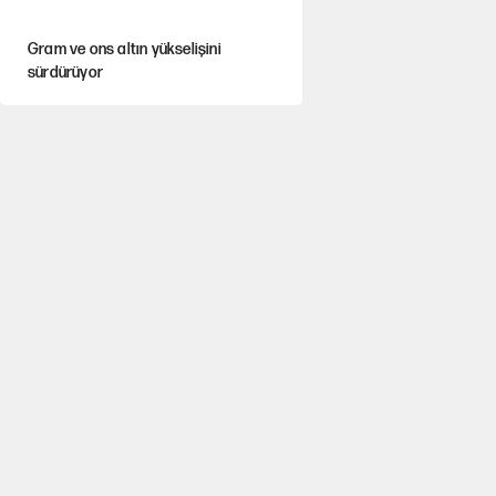
Gram ve ons altın yükselişini
sürdürüyor
AKP’li üç belediyeye operasyon
hazırlığı!
MASAK raporunda kim ne kadar
bağış yaptı?
İlkay Çiçek’in eşinden yazışma
iddialarına yanıt
Akın Gürlek'le görüşen Uğur
Mumcu'nun ailesinden ilk açıklama