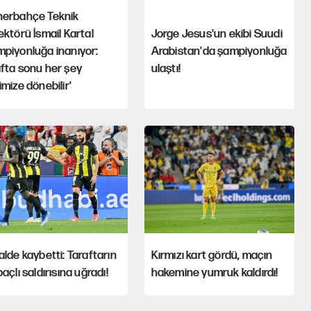
nerbahçe Teknik
ektörü İsmail Kartal
Jorge Jesus'un ekibi Suudi
piyonluğa inanıyor:
Arabistan'da şampiyonluğa
fta sonu her şey
ulaştı!
imize dönebilir'
alde kaybetti: Taraftarın
Kırmızı kart gördü, maçın
baçlı saldırısına uğradı!
hakemine yumruk kaldırdı!