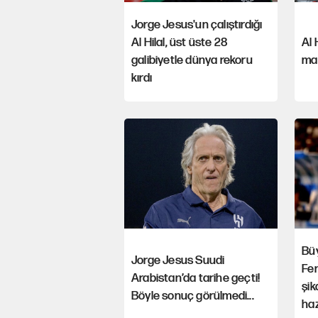
Jorge Jesus'un çalıştırdığı
Al Hilal, üst üste 28
Al 
galibiyetle dünya rekoru
maç
kırdı
Büy
Jorge Jesus Suudi
Fen
Arabistan’da tarihe geçti!
şi
Böyle sonuç görülmedi...
haz