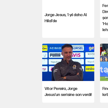
Fe
Dir
Jorge Jesus, 1 yıl daha Al
şam
Hilal'de
'Ha
leh
Vitor Pereira, Jorge
Fin
Jesus'un serisine son verdi!
kır