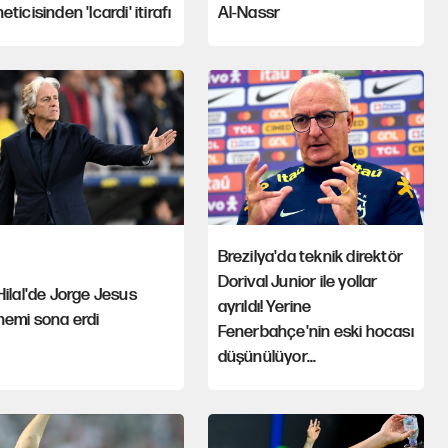
eticisinden 'Icardi' itirafı
Al-Nassr
Brezilya'da teknik direktör
Dorival Junior ile yollar
Hilal'de Jorge Jesus
ayrıldı! Yerine
nemi sona erdi
Fenerbahçe'nin eski hocası
düşünülüyor...