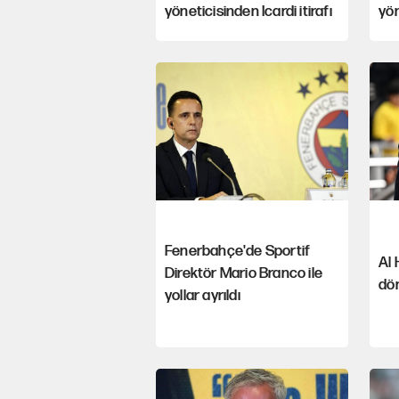
yöneticisinden Icardi itirafı
yön
Fenerbahçe'de Sportif
Al 
Direktör Mario Branco ile
dö
yollar ayrıldı