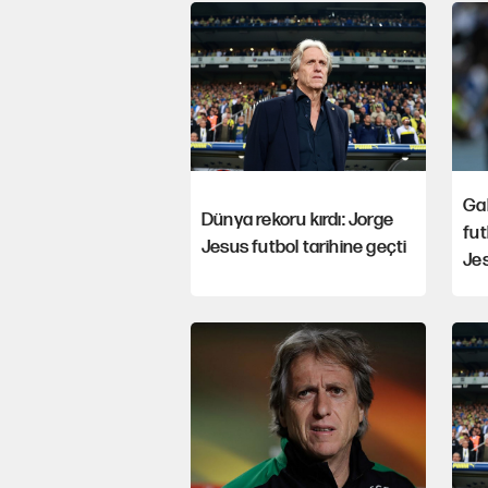
Gal
Dünya rekoru kırdı: Jorge
fu
Jesus futbol tarihine geçti
Jes