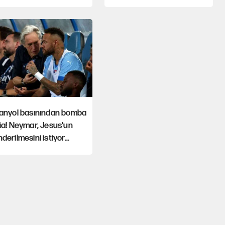
panyol basınından bomba
ia! Neymar, Jesus'un
derilmesini istiyor...