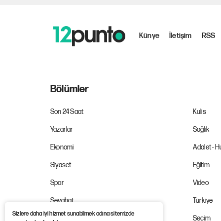
Künye
İletişim
RSS
Bölümler
Son 24 Saat
Kulis
Yazarlar
Sağlık
Ekonomi
Adalet - 
Siyaset
Eğitim
Spor
Video
Seyahat
Türkiye
Sizlere daha iyi hizmet sunabilmek adına sitemizde
İş Dünyası
Seçim