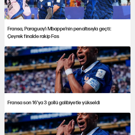
Fransa, Paraguay’ı Mbappe’nin penaltısıyla geçti:
Çeyrek finalde rakip Fas
Fransa son 16’ya 3 gollü galibiyetle yükseldi