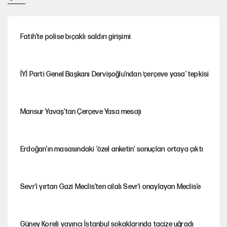
Fatih’te polise bıçaklı saldırı girişimi
İYİ Parti Genel Başkanı Dervişoğlu'ndan ‘çerçeve yasa’ tepkisi
Mansur Yavaş’tan Çerçeve Yasa mesajı
Erdoğan'ın masasındaki 'özel anketin' sonuçları ortaya çıktı
Sevr’i yırtan Gazi Meclis’ten cilalı Sevr’i onaylayan Meclis’e
Güney Koreli yayıncı İstanbul sokaklarında tacize uğradı