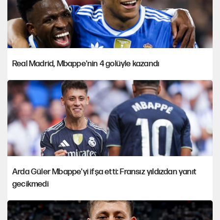
Real Madrid, Mbappe'nin 4 golüyle kazandı
Arda Güler Mbappe'yi ifşa etti: Fransız yıldızdan yanıt
gecikmedi