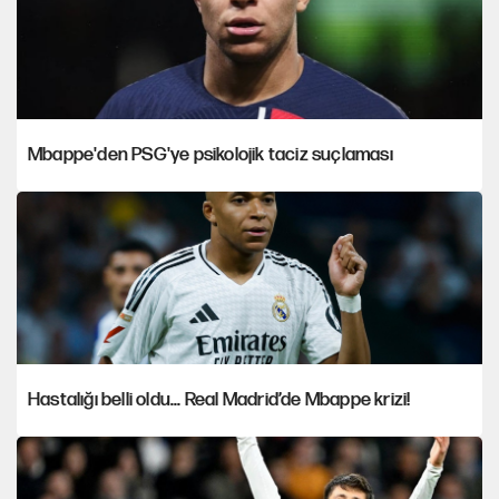
Mbappe'den PSG'ye psikolojik taciz suçlaması
Hastalığı belli oldu... Real Madrid’de Mbappe krizi!