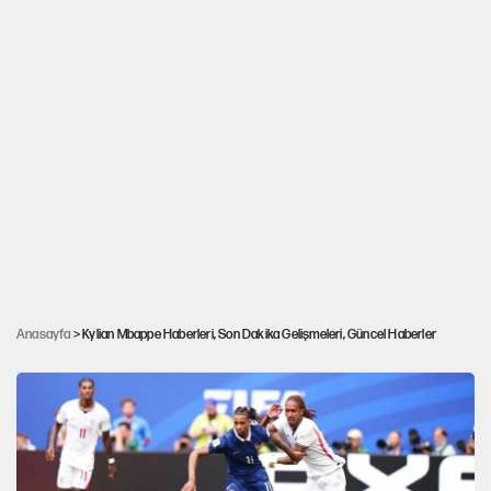
Kylian Mbappe Dünya Kupası tarihine geçti:
Anasayfa
> Kylian Mbappe Haberleri, Son Dakika Gelişmeleri, Güncel Haberler
Lionel Messi’yi geride bıraktı