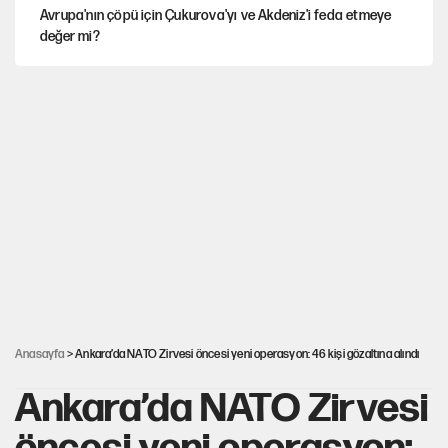
Avrupa'nın çöpü için Çukurova'yı ve Akdeniz'i feda etmeye
değer mi?
YENİ Parti’nin çerçeve yasa kararı belli oldu
Mekke Anlaşması ile Türkiye savaşa çekiliyor
Karadeniz’de dron saldırısına uğrayan NADEZHDA gemisi
Türkiye'ye geldi
Güneş tutulması ne zaman yaşanacak?
Anasayfa
> Ankara’da NATO Zirvesi öncesi yeni operasyon: 46 kişi gözaltına alındı
Ankara’da NATO Zirvesi