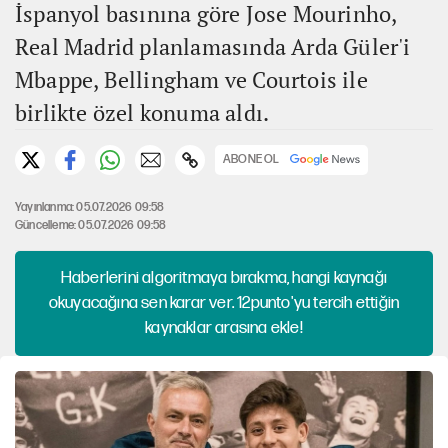
İspanyol basınına göre Jose Mourinho,
Real Madrid planlamasında Arda Güler'i
Mbappe, Bellingham ve Courtois ile
birlikte özel konuma aldı.
ABONE OL
Yayınlanma: 05.07.2026 09:58
Güncelleme: 05.07.2026 09:58
Haberlerini algoritmaya bırakma, hangi kaynağı
okuyacağına sen karar ver. 12punto'yu tercih ettiğin
kaynaklar arasına ekle!