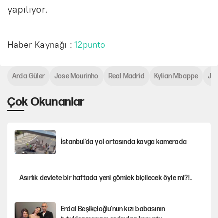
yapılıyor.
Haber Kaynağı :
12punto
Arda Güler
Jose Mourinho
Real Madrid
Kylian Mbappe
Jud
Çok Okunanlar
İstanbul’da yol ortasında kavga kamerada
Asırlık devlete bir haftada yeni gömlek biçilecek öyle mi?!..
Erdal Beşikçioğlu'nun kızı babasının