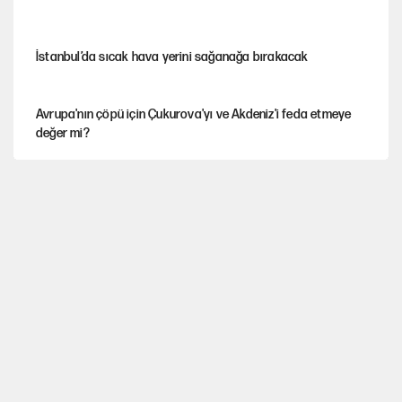
İstanbul’da sıcak hava yerini sağanağa bırakacak
Avrupa'nın çöpü için Çukurova'yı ve Akdeniz'i feda etmeye
değer mi?
YENİ Parti’nin çerçeve yasa kararı belli oldu
Mekke Anlaşması ile Türkiye savaşa çekiliyor
Karadeniz’de dron saldırısına uğrayan NADEZHDA gemisi
Türkiye'ye geldi
Güneş tutulması ne zaman yaşanacak?