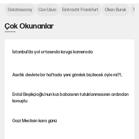
Galatasaray
Can Uzun
Eintracht Frankfurt
Okan Buruk
Tra
Çok Okunanlar
İstanbul’da yol ortasında kavga kamerada
Asırlık devlete bir haftada yeni gömlek biçilecek öyle mi?!..
Erdal Beşikçioğlu'nun kızı babasının tutuklanmasının ardından
konuştu
Gazi Meclisin kara günü