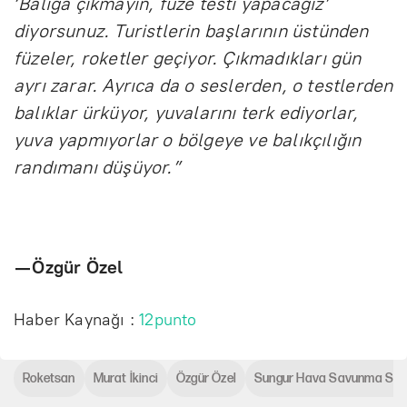
‘Balığa çıkmayın, füze testi yapacağız’
diyorsunuz. Turistlerin başlarının üstünden
füzeler, roketler geçiyor. Çıkmadıkları gün
ayrı zarar. Ayrıca da o seslerden, o testlerden
balıklar ürküyor, yuvalarını terk ediyorlar,
yuva yapmıyorlar o bölgeye ve balıkçılığın
randımanı düşüyor.”
— Özgür Özel
Haber Kaynağı :
12punto
Roketsan
Murat İkinci
Özgür Özel
Sungur Hava Savunma Sis