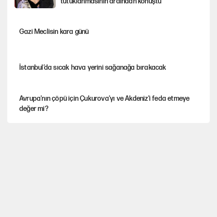
tutuklanmasının ardından konuştu
Gazi Meclisin kara günü
İstanbul’da sıcak hava yerini sağanağa bırakacak
Avrupa'nın çöpü için Çukurova'yı ve Akdeniz'i feda etmeye
değer mi?
YENİ Parti’nin çerçeve yasa kararı belli oldu
Mekke Anlaşması ile Türkiye savaşa çekiliyor
Karadeniz’de dron saldırısına uğrayan NADEZHDA gemisi
Türkiye'ye geldi