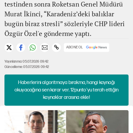
testinden sonra Roketsan Genel Müdürü
Murat İkinci, “Karadeniz’deki balıklar
bugün biraz stresli” sözleriyle CHP lideri
Özgür Özel'e gönderme yaptı.
ABONE OL
Yayınlanma: 05.07.2026 09:42
Güncelleme: 05.07.2026 09:42
Haberlerini algoritmaya bırakma, hangi kaynağı
okuyacağına sen karar ver. 12punto'yu tercih ettiğin
kaynaklar arasına ekle!