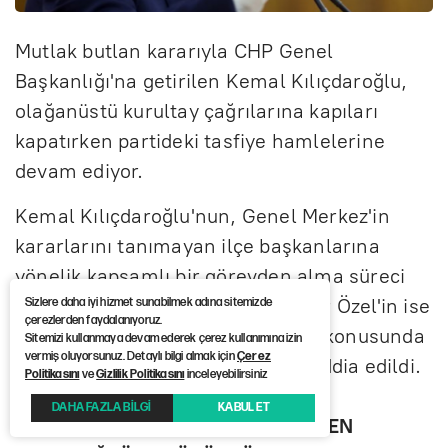
Mutlak butlan kararıyla CHP Genel
Başkanlığı'na getirilen Kemal Kılıçdaroğlu,
olağanüstü kurultay çağrılarına kapıları
kapatırken partideki tasfiye hamlelerine
devam ediyor.
Kemal Kılıçdaroğlu'nun, Genel Merkez'in
kararlarını tanımayan ilçe başkanlarına
yönelik kapsamlı bir görevden alma süreci
başlatacağı öne sürülürken, Özgür Özel'in ise
Sizlere daha iyi hizmet sunabilmek adına sitemizde
çerezlerden faydalanıyoruz.
yeni görevlendirilen il başkanları konusunda
Sitemizi kullanmaya devam ederek çerez kullanımına izin
vermiş oluyorsunuz. Detaylı bilgi almak için
Çerez
destekçilerine mesaj gönderdiği iddia edildi.
Politikasını
ve
Gizlilik Politikasını
inceleyebilirsiniz
DAHA FAZLA BİLGİ
KABUL ET
İLÇE BAŞKANLARININ DA GÖREVDEN