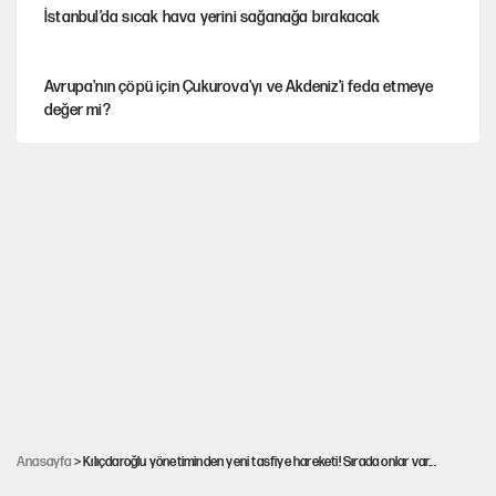
İstanbul’da sıcak hava yerini sağanağa bırakacak
Avrupa'nın çöpü için Çukurova'yı ve Akdeniz'i feda etmeye
değer mi?
YENİ Parti’nin çerçeve yasa kararı belli oldu
Mekke Anlaşması ile Türkiye savaşa çekiliyor
Karadeniz’de dron saldırısına uğrayan NADEZHDA gemisi
Türkiye'ye geldi
Güneş tutulması ne zaman yaşanacak?
Anasayfa
> Kılıçdaroğlu yönetiminden yeni tasfiye hareketi! Sırada onlar var...