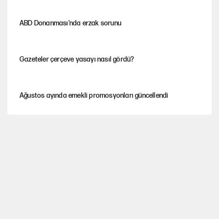
ABD Donanması’nda erzak sorunu
Gazeteler çerçeve yasayı nasıl gördü?
Ağustos ayında emekli promosyonları güncellendi
Kılıçdaroğlu'nun grup konuşması CHP'yi karıştırdı!
Gram ve ons altın yükselişini sürdürüyor
MASAK raporunda kim ne kadar bağış yaptı?