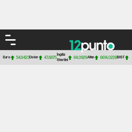
İngiliz
54,9423
47,6875
64,0929
6614,0228
Euro
Dolar
Altın
BIST
Sterlini