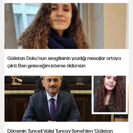
Gülistan Doku'nun sevgilisinin yazdığı mesajlar ortaya
çıktı: Ben geleceğim isterse öldürsün
Dönemin Tunceli Valisi Tuncay Sonel'den 'Gülistan