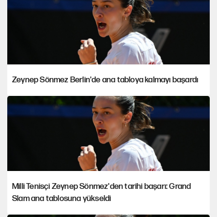
Zeynep Sönmez Berlin'de ana tabloya kalmayı başardı
Milli Tenisçi Zeynep Sönmez'den tarihi başarı: Grand
Slam ana tablosuna yükseldi