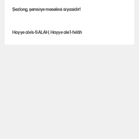
Şezlong, şemsiye meselesi siyasidir!
Hayye ale’s-SALAH, Hayye ale’l-felâh
Gazeteler çerçeve yasayı nasıl gördü?
ABD ekonomisi ve NATO’nun işlevi
Ağustos ayında emekli promosyonları güncellendi
Kılıçdaroğlu'nun grup konuşması CHP'yi karıştırdı!