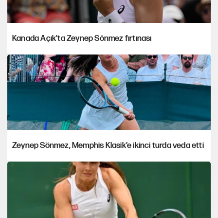
Kanada Açık'ta Zeynep Sönmez fırtınası
Zeynep Sönmez, Memphis Klasik’e ikinci turda veda etti