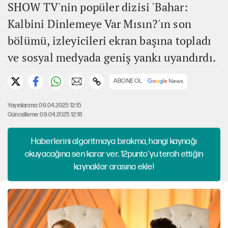
SHOW TV'nin popüler dizisi 'Bahar:
Kalbini Dinlemeye Var Mısın?'ın son
bölümü, izleyicileri ekran başına topladı
ve sosyal medyada geniş yankı uyandırdı.
ABONE OL
Yayınlanma: 09.04.2025 12:15
Güncelleme: 09.04.2025 12:18
Haberlerini algoritmaya bırakma, hangi kaynağı
okuyacağına sen karar ver. 12punto'yu tercih ettiğin
kaynaklar arasına ekle!