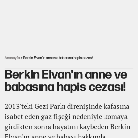
YENİ Parti'ye bağışlarda bir haftalık bilanço
'Yenilen düşmanla pazarlık yapmak teslimiyettir'
Şehit yakınları ve gaziler için yeni maaş
düzenlemesi
Anasayfa
> Berkin Elvan'ın anne ve babasına hapis cezası!
Berkin Elvan'ın anne ve
babasına hapis cezası!
2013'teki Gezi Parkı direnişinde kafasına
isabet eden gaz fişeği nedeniyle komaya
girdikten sonra hayatını kaybeden Berkin
Elvan'ın anne ve babası hakkında