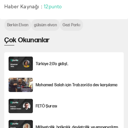
Haber Kaynağı :
12punto
Berkin Elvan
gülsüm elvan
Gezi Parkı
Çok Okunanlar
Türkiye 2.0’a gidiş!..
Mohamed Salah için Trabzon'da dev karşılama
FETÖ Şurası
Milliyetçilik, halkçılık, devletçilik ve emperyalizm