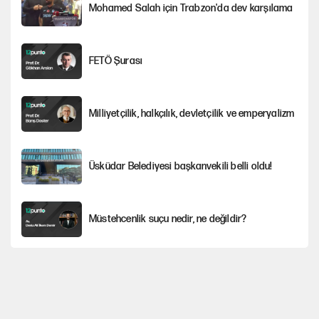
Mohamed Salah için Trabzon'da dev karşılama
FETÖ Şurası
Milliyetçilik, halkçılık, devletçilik ve emperyalizm
Üsküdar Belediyesi başkanvekili belli oldu!
Müstehcenlik suçu nedir, ne değildir?
Depremin görünmeyen artçıları