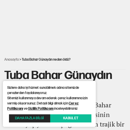
YENİ Parti'ye bağışlarda bir haftalık bilanço
'Yenilen düşmanla pazarlık yapmak teslimiyettir'
Şehit yakınları ve gaziler için yeni maaş düzenlemesi
Anasayfa
> Tuba Bahar Günaydın neden öldü?
Tuba Bahar Günaydın
neden öldü?
Sizlere daha iyi hizmet sunabilmek adına sitemizde
çerezlerden faydalanıyoruz.
Sitemizi kullanmaya devam ederek çerez kullanımına izin
Eğitim camiası öğretmen Tuba Bahar
vermiş oluyorsunuz. Detaylı bilgi almak için
Çerez
Politikasını
ve
Gizlilik Politikasını
inceleyebilirsiniz
Günaydın’ın hayatını kaybetmesinin
DAHA FAZLA BİLGİ
KABUL ET
acısını yaşıyor. Genç öğretmenin trajik bir