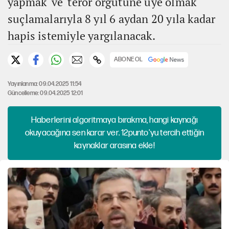
yapmak' ve 'terör örgütüne üye olmak'
suçlamalarıyla 8 yıl 6 aydan 20 yıla kadar
hapis istemiyle yargılanacak.
ABONE OL
Yayınlanma: 09.04.2025 11:54
Güncelleme: 09.04.2025 12:01
Haberlerini algoritmaya bırakma, hangi kaynağı
okuyacağına sen karar ver. 12punto'yu tercih ettiğin
kaynaklar arasına ekle!