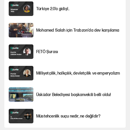
Türkiye 2.0’a gidiş!..
Mohamed Salah için Trabzon'da dev karşılama
FETÖ Şurası
Milliyetçilik, halkçılık, devletçilik ve emperyalizm
Üsküdar Belediyesi başkanvekili belli oldu!
Müstehcenlik suçu nedir, ne değildir?