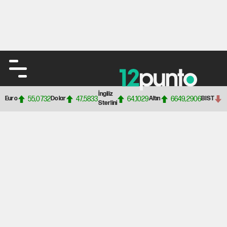
İngiliz
55,0732
47,5833
64,1029
6649,2906
Euro
Dolar
Altın
BIST
Sterlini