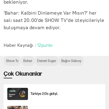
bekleniyor.
'Bahar: Kalbini Dinlemeye Var Mısın?' her
salı saat 20.00'de SHOW TV'de izleyicileriyle
buluşmaya devam ediyor.
Haber Kaynağı :
12punto
Show Tv
Bahar
Demet Evgar
Buğra Gülsoy
Çok Okunanlar
Türkiye 2.0’a gidiş!..