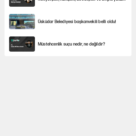
Üsküdar Belediyesi başkanvekili belli oldu!
Müstehcenlik suçu nedir, ne değildir?
Depremin görünmeyen artçıları
YENİ Parti'ye bağışlarda bir haftalık bilanço
'Yenilen düşmanla pazarlık yapmak teslimiyettir'
Şehit yakınları ve gaziler için yeni maaş