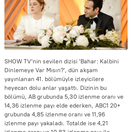
SHOW TV'nin sevilen dizisi 'Bahar: Kalbini
Dinlemeye Var Mısın?', dün akşam
yayınlanan 41. bölümüyle izleyicilere
heyecan dolu anlar yaşattı. Dizinin bu
bölümü, AB grubunda 5,30 izlenme oranı ve
14,36 izlenme payı elde ederken, ABC1 20+
grubunda 4,85 izlenme oranı ve 11,96
izlenme payı yakaladı. Totalde ise 4,21
izlenme oranı ve 10,83 izlenme payı ile