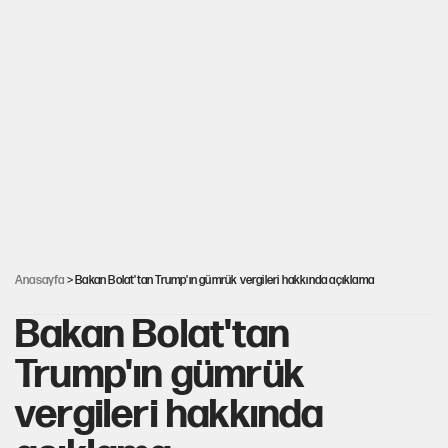
Depremin görünmeyen artçıları
YENİ Parti'ye bağışlarda bir haftalık bilanço
'Yenilen düşmanla pazarlık yapmak teslimiyettir'
Şehit yakınları ve gaziler için yeni maaş
düzenlemesi
Anasayfa
> Bakan Bolat'tan Trump'ın gümrük vergileri hakkında açıklama
Bakan Bolat'tan
Trump'ın gümrük
vergileri hakkında