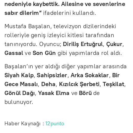
nedeniyle kaybettik. Ailesine ve sevenlerine
sabır dilerim”
ifadelerini kullandı.
Mustafa Başalan, televizyon dizilerindeki
rolleriyle geniş izleyici kitlesi tarafından
tanınıyordu. Oyuncu;
Diriliş Ertuğrul
,
Çukur
,
Gassal
ve
Son Gün
gibi yapımlarda rol aldı.
Başalan’ın yer aldığı diğer yapımlar arasında
Siyah Kalp
,
Sahipsizler
,
Arka Sokaklar
,
Bir
Gece Masalı
,
Deha
,
Kızılcık Şerbeti
,
Teşkilat
,
Gönül Dağı
,
Yasak Elma
ve
Börü
de
bulunuyor.
Haber Kaynağı :
12punto