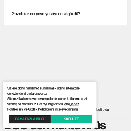
Gazeteler çerçeve yasayı nasıl gördü?
Hayye ale’s-SALAH, Hayye ale’l-felâh
Ağustos ayında emekli promosyonları güncellendi
ABD ekonomisi ve NATO’nun işlevi
Sizlere daha iyi hizmet sunabilmek adına sitemizde
çerezlerden faydalanıyoruz.
Sitemizi kullanmaya devam ederek çerez kullanımına izin
YENİ Parti'ye bağışlarda bir haftalık bilanço
vermiş oluyorsunuz. Detaylı bilgi almak için
Çerez
Politikasını
ve
Gizlilik Politikasını
inceleyebilirsiniz
Anasayfa
> DSÖ’den hantavirüs açıklaması: Güncel vaka sayısı belli oldu
DAHA FAZLA BİLGİ
KABUL ET
DSÖ’den hantavirüs