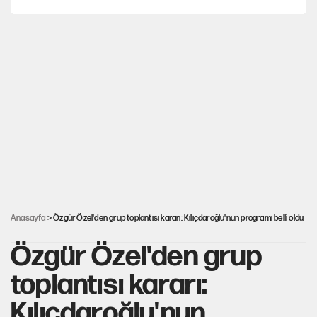
Hayye ale’s-SALAH, Hayye ale’l-felâh
Ağustos ayında emekli promosyonları güncellendi
ABD ekonomisi ve NATO’nun işlevi
YENİ Parti'ye bağışlarda bir haftalık bilanço
Anasayfa
> Özgür Özel'den grup toplantısı kararı: Kılıçdaroğlu'nun programı belli oldu
Özgür Özel'den grup
toplantısı kararı:
Kılıçdaroğlu'nun