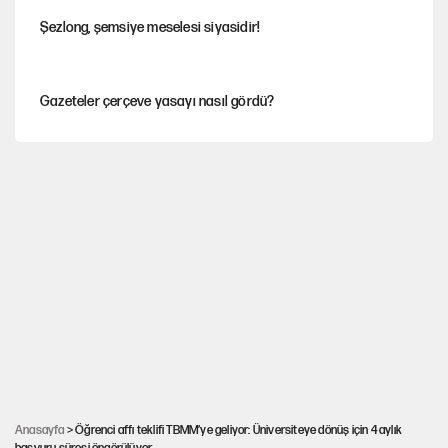
Şezlong, şemsiye meselesi siyasidir!
Gazeteler çerçeve yasayı nasıl gördü?
Hayye ale’s-SALAH, Hayye ale’l-felâh
Ağustos ayında emekli promosyonları güncellendi
ABD ekonomisi ve NATO’nun işlevi
YENİ Parti'ye bağışlarda bir haftalık bilanço
Anasayfa
> Öğrenci affı teklifi TBMM’ye geliyor: Üniversiteye dönüş için 4 aylık