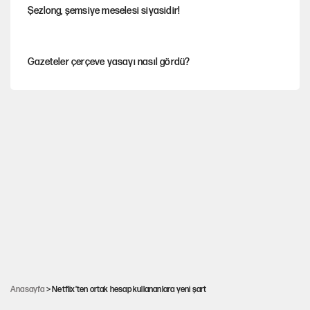
Şezlong, şemsiye meselesi siyasidir!
Gazeteler çerçeve yasayı nasıl gördü?
Hayye ale’s-SALAH, Hayye ale’l-felâh
Ağustos ayında emekli promosyonları güncellendi
ABD ekonomisi ve NATO’nun işlevi
YENİ Parti'ye bağışlarda bir haftalık bilanço
Anasayfa
> Netflix'ten ortak hesap kullananlara yeni şart