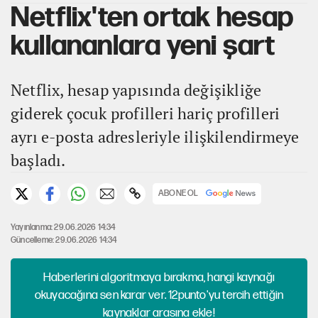
Netflix'ten ortak hesap
kullananlara yeni şart
Netflix, hesap yapısında değişikliğe
giderek çocuk profilleri hariç profilleri
ayrı e-posta adresleriyle ilişkilendirmeye
başladı.
ABONE OL
Yayınlanma: 29.06.2026 14:34
Güncelleme: 29.06.2026 14:34
Haberlerini algoritmaya bırakma, hangi kaynağı
okuyacağına sen karar ver. 12punto'yu tercih ettiğin
kaynaklar arasına ekle!