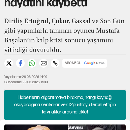
hayatını kaybetti
Diriliş Ertuğrul, Çukur, Gassal ve Son Gün
gibi yapımlarla tanınan oyuncu Mustafa
Başalan’ın kalp krizi sonucu yaşamını
yitirdiği duyuruldu.
ABONE OL
Yayınlanma: 29.06.2026 14:49
Güncelleme: 29.06.2026 14:49
Haberlerini algoritmaya bırakma, hangi kaynağı
okuyacağına sen karar ver. 12punto'yu tercih ettiğin
kaynaklar arasına ekle!