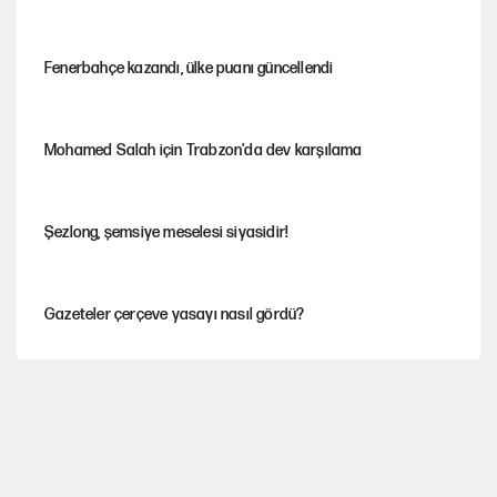
Fenerbahçe kazandı, ülke puanı güncellendi
Mohamed Salah için Trabzon'da dev karşılama
Şezlong, şemsiye meselesi siyasidir!
Gazeteler çerçeve yasayı nasıl gördü?
Hayye ale’s-SALAH, Hayye ale’l-felâh
Ağustos ayında emekli promosyonları güncellendi