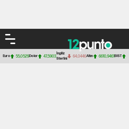
İngiliz
55,0529
47,5903
64,0446
6610,9461
Euro
Dolar
Altın
BIST
Sterlini