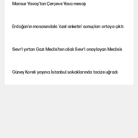
Mansur Yavaş’tan Çerçeve Yasa mesajı
Erdoğan'ın masasındaki 'özel anketin' sonuçları ortaya çıktı
Sevr’i yırtan Gazi Meclis’ten cilalı Sevr’i onaylayan Meclis’e
Güney Koreli yayıncı İstanbul sokaklarında tacize uğradı
YENİ Parti’nin çerçeve yasa kararı belli oldu
YENİ Parti'de 'çerçeve yasa' çatlağı
Cemil Tugay’ın son hamlesi AKP’ye geçiş iddialarını