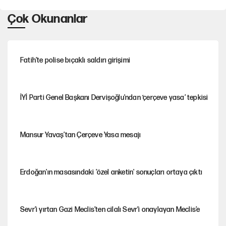
Çok Okunanlar
Fatih’te polise bıçaklı saldırı girişimi
İYİ Parti Genel Başkanı Dervişoğlu'ndan ‘çerçeve yasa’ tepkisi
Mansur Yavaş’tan Çerçeve Yasa mesajı
Erdoğan'ın masasındaki 'özel anketin' sonuçları ortaya çıktı
Sevr’i yırtan Gazi Meclis’ten cilalı Sevr’i onaylayan Meclis’e