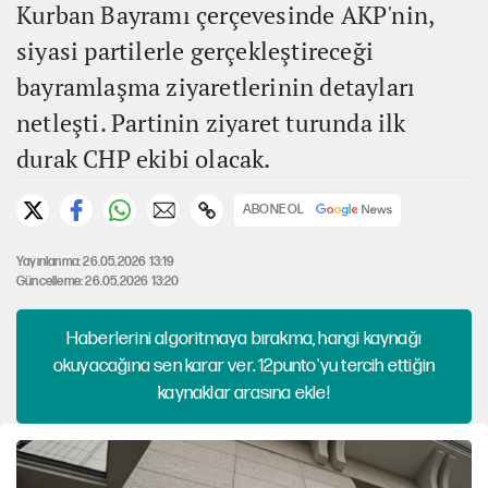
Kurban Bayramı çerçevesinde AKP'nin,
siyasi partilerle gerçekleştireceği
bayramlaşma ziyaretlerinin detayları
netleşti. Partinin ziyaret turunda ilk
durak CHP ekibi olacak.
ABONE OL
Yayınlanma: 26.05.2026 13:19
Güncelleme: 26.05.2026 13:20
Haberlerini algoritmaya bırakma, hangi kaynağı
okuyacağına sen karar ver. 12punto'yu tercih ettiğin
kaynaklar arasına ekle!