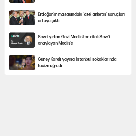
Erdoğan'ın masasındaki 'özel anketin' sonuçları
ortaya çıktı
Sevr’i yırtan Gazi Meclis’ten cilalı Sevr’i
onaylayan Meclis’e
Güney Koreli yayıncı İstanbul sokaklarında
tacize uğradı
YENİ Parti’nin çerçeve yasa kararı belli oldu
YENİ Parti'de 'çerçeve yasa' çatlağı
Cemil Tugay’ın son hamlesi AKP’ye geçiş
iddialarını güçlendirdi!