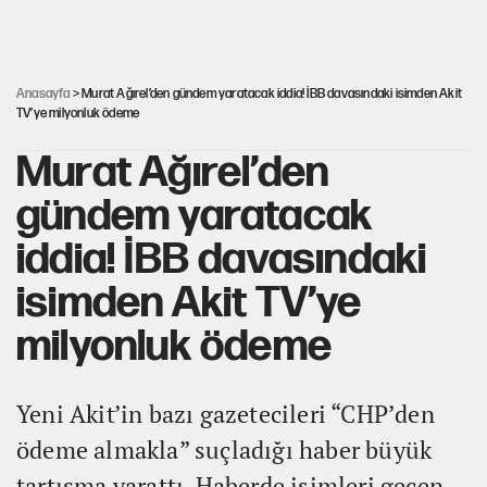
Erdoğan’dan Emniyet teşkilatını ilgilendiren
karar
Anasayfa
> Murat Ağırel’den gündem yaratacak iddia! İBB davasındaki isimden Akit
TV’ye milyonluk ödeme
Murat Ağırel’den
gündem yaratacak
iddia! İBB davasındaki
isimden Akit TV’ye
milyonluk ödeme
Yeni Akit’in bazı gazetecileri “CHP’den
ödeme almakla” suçladığı haber büyük
tartışma yarattı. Haberde isimleri geçen