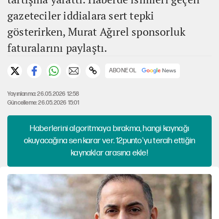
gazeteciler iddialara sert tepki
gösterirken, Murat Ağırel sponsorluk
faturalarını paylaştı.
ABONE OL
Yayınlanma: 26.05.2026 12:58
Güncelleme: 26.05.2026 15:01
Haberlerini algoritmaya bırakma, hangi kaynağı
okuyacağına sen karar ver. 12punto'yu tercih ettiğin
kaynaklar arasına ekle!