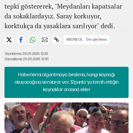
tepki göstererek, "Meydanları kapatsalar
da sokaklardayız. Saray korkuyor,
korktukça da yasaklara sarılıyor" dedi.
ABONE OL
Yayınlanma: 26.05.2026 12:35
Güncelleme: 26.05.2026 12:35
Haberlerini algoritmaya bırakma, hangi kaynağı
okuyacağına sen karar ver. 12punto'yu tercih ettiğin
kaynaklar arasına ekle!