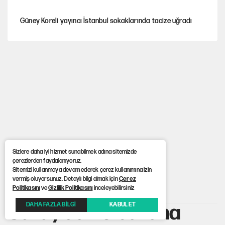
Güney Koreli yayıncı İstanbul sokaklarında tacize uğradı
YENİ Parti’nin çerçeve yasa kararı belli oldu
YENİ Parti'de 'çerçeve yasa' çatlağı
Cemil Tugay’ın son hamlesi AKP’ye geçiş iddialarını
güçlendirdi!
Sizlere daha iyi hizmet sunabilmek adına sitemizde
çerezlerden faydalanıyoruz.
Erdoğan’dan Emniyet teşkilatını ilgilendiren karar
Sitemizi kullanmaya devam ederek çerez kullanımına izin
vermiş oluyorsunuz. Detaylı bilgi almak için
Çerez
Anasayfa
> Saray'dan o bakana sosyal medyada tepki
Politikasını
ve
Gizlilik Politikasını
inceleyebilirsiniz
DAHA FAZLA BİLGİ
KABUL ET
Saray'dan o bakana