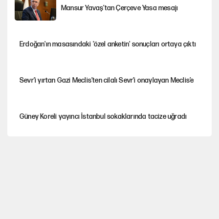
Mansur Yavaş’tan Çerçeve Yasa mesajı
Erdoğan'ın masasındaki 'özel anketin' sonuçları ortaya çıktı
Sevr’i yırtan Gazi Meclis’ten cilalı Sevr’i onaylayan Meclis’e
Güney Koreli yayıncı İstanbul sokaklarında tacize uğradı
YENİ Parti’nin çerçeve yasa kararı belli oldu
YENİ Parti'de 'çerçeve yasa' çatlağı