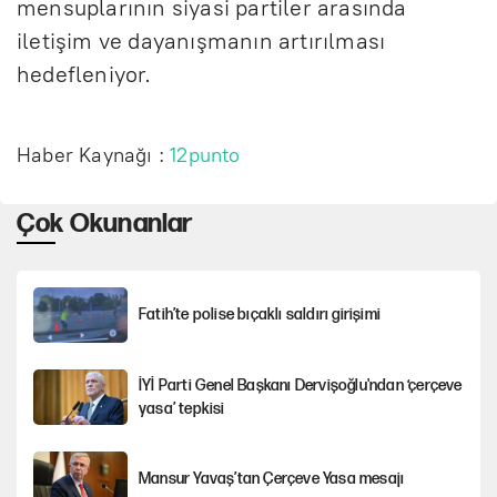
mensuplarının siyasi partiler arasında
iletişim ve dayanışmanın artırılması
hedefleniyor.
Haber Kaynağı :
12punto
Çok Okunanlar
Fatih’te polise bıçaklı saldırı girişimi
İYİ Parti Genel Başkanı Dervişoğlu'ndan ‘çerçeve
yasa’ tepkisi
Mansur Yavaş’tan Çerçeve Yasa mesajı