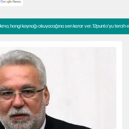
kma, hangi kaynağı okuyacağına sen karar ver. 12punto'yu tercih et