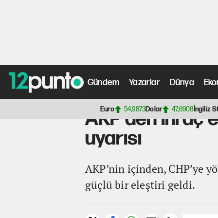
Gündem
Yazarlar
Dünya
Eko
Anasayfa
>
Siyaset Haberleri
> AKP'den ihraç edilen Ko
Euro
54,9873
Dolar
47,6908
İngiliz S
AKP'den ihraç e
uyarısı
AKP’nin içinden, CHP’ye yön
güçlü bir eleştiri geldi.