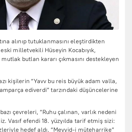
na alınıp tutuklanmasını eleştirdikten
eski milletvekili Hüseyin Kocabıyık,
 mutlak butlan kararı çıkmasını destekleyen
zı kişilerin “Yavv bu reis büyük adam valla,
aramparça ediverdi” tarzındaki düşüncelerine
bazı çevreleri, “Ruhu çalınan, varlık nedeni
z. Vasıf efendi 18. yüzyılda tarif etmiş sizi:
zleriyle hedef aldı. “Meyyid-i müteharrike”