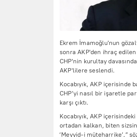
Ekrem İmamoğlu'nun gözaltı
sonra AKP'den ihraç edilen 
CHP'nin kurultay davasında
AKP'lilere seslendi.
Kocabıyık, AKP içerisinde ba
CHP’yi nasıl bir işaretle p
karşı çıktı.
Kocabıyık, AKP içerisindeki 
ortadan kalkan, biten sizsini
‘Meyyid-i müteharrike’,” sö