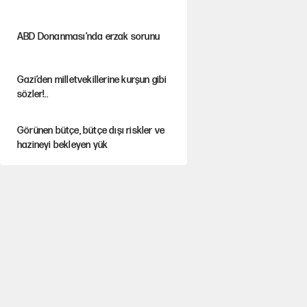
ABD Donanması’nda erzak sorunu
Gazi’den milletvekillerine kurşun gibi
sözler!..
Görünen bütçe, bütçe dışı riskler ve
hazineyi bekleyen yük
Yeni Parti'ye eski program: Ey Kemal
Derviş, geldinse vur!
İsrail’in Kürt planı
İlkay Çiçek’in eşinden yazışma
iddialarına yanıt