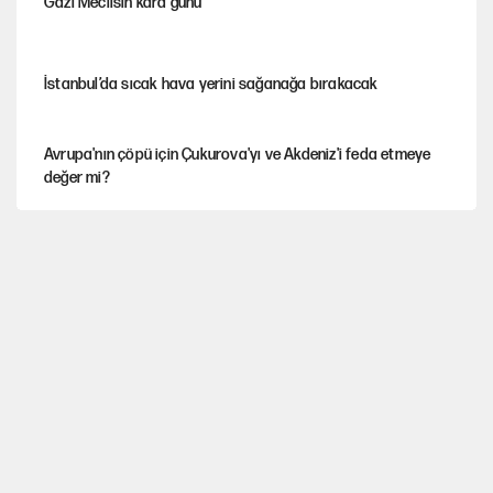
Gazi Meclisin kara günü
İstanbul’da sıcak hava yerini sağanağa bırakacak
Avrupa'nın çöpü için Çukurova'yı ve Akdeniz'i feda etmeye
değer mi?
YENİ Parti’nin çerçeve yasa kararı belli oldu
Mekke Anlaşması ile Türkiye savaşa çekiliyor
Karadeniz’de dron saldırısına uğrayan NADEZHDA gemisi
Türkiye'ye geldi
Güneş tutulması ne zaman yaşanacak?