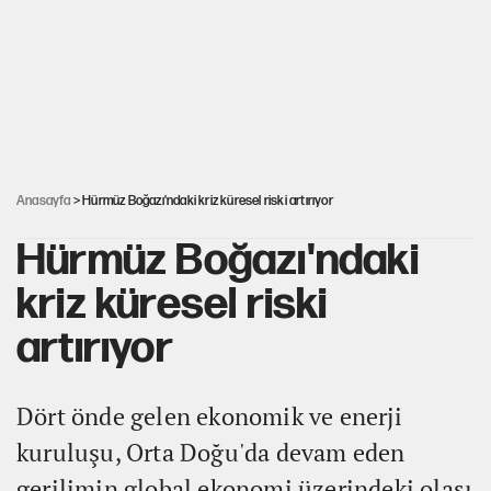
Mekke Anlaşması ile Türkiye savaşa çekiliyor
Karadeniz’de dron saldırısına uğrayan NADEZHDA gemisi
Türkiye'ye geldi
Güneş tutulması ne zaman yaşanacak?
Anasayfa
> Hürmüz Boğazı'ndaki kriz küresel riski artırıyor
Hürmüz Boğazı'ndaki
kriz küresel riski
artırıyor
Dört önde gelen ekonomik ve enerji
kuruluşu, Orta Doğu'da devam eden
gerilimin global ekonomi üzerindeki olası