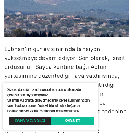
Lübnan’ın güney sınırında tansiyon
yükselmeye devam ediyor. Son olarak, İsrail
ordusunun Sayda kentine bağlı Adlun
yerleşimine düzenlediği hava saldırısında,
Suriye uyruklu 8 sivilin yaşamını yitirdiği
Sizlere daha iyi hizmet sunabilmek adına sitemizde
bildirildi. Saldırıda hedef alınan evin
çerezlerden faydalanıyoruz.
Sitemizi kullanmaya devam ederek çerez kullanımına izin
enkazından, aralarında çocukların da
vermiş oluyorsunuz. Detaylı bilgi almak için
Çerez
bulunduğu çok sayıda sivilin cansız bedenine
Politikasını
ve
Gizlilik Politikasını
inceleyebilirsiniz
ulaşıldı.
DAHA FAZLA BİLGİ
KABUL ET