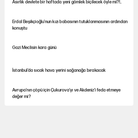
Asırlık devlete bir haftada yeni gömlek biçilecek öyle mi?!..
Erdal Beşikçioğlu'nun kızı babasının tutuklanmasının ardından
konuştu
Gazi Meclisin kara günü
İstanbul’da sıcak hava yerini sağanağa bırakacak
Avrupa'nın çöpü için Çukurova'yı ve Akdeniz'i feda etmeye
değer mi?
YENİ Parti’nin çerçeve yasa kararı belli oldu