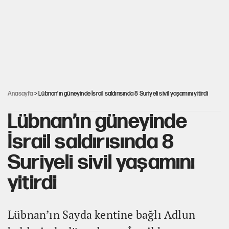
Mekke Anlaşması ile Türkiye savaşa çekiliyor
Karadeniz’de dron saldırısına uğrayan NADEZHDA gemisi
Türkiye'ye geldi
Güneş tutulması ne zaman yaşanacak?
Anasayfa
> Lübnan’ın güneyinde İsrail saldırısında 8 Suriyeli sivil yaşamını yitirdi
Lübnan’ın güneyinde
İsrail saldırısında 8
Suriyeli sivil yaşamını
yitirdi
Lübnan’ın Sayda kentine bağlı Adlun