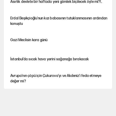
Asırlık devlete bir haftada yeni gömlek biçilecek öyle mi?!..
Erdal Beşikçioğlu'nun kızı babasının tutuklanmasının ardından
konuştu
Gazi Meclisin kara günü
İstanbul’da sıcak hava yerini sağanağa bırakacak
Avrupa'nın çöpü için Çukurova'yı ve Akdeniz'i feda etmeye
değer mi?
YENİ Parti’nin çerçeve yasa kararı belli oldu