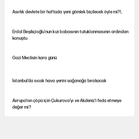
Asırlık devlete bir haftada yeni gömlek biçilecek öyle mi?!..
Erdal Beşikçioğlu'nun kızı babasının tutuklanmasının ardından
konuştu
Gazi Meclisin kara günü
İstanbul’da sıcak hava yerini sağanağa bırakacak
Avrupa'nın çöpü için Çukurova'yı ve Akdeniz'i feda etmeye
değer mi?
YENİ Parti’nin çerçeve yasa kararı belli oldu