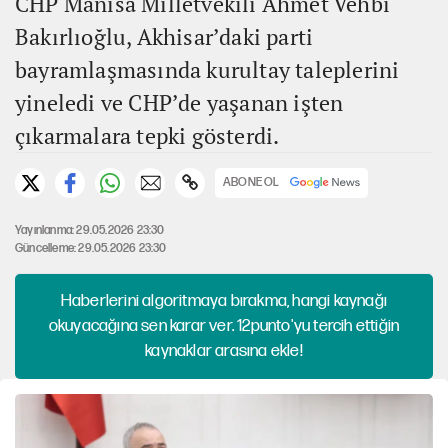
CHP Manisa Milletvekili Ahmet Vehbi
Bakırlıoğlu, Akhisar’daki parti
bayramlaşmasında kurultay taleplerini
yineledi ve CHP’de yaşanan işten
çıkarmalara tepki gösterdi.
ABONE OL
Yayınlanma: 29.05.2026 23:30
Güncelleme: 29.05.2026 23:30
Haberlerini algoritmaya bırakma, hangi kaynağı
okuyacağına sen karar ver. 12punto'yu tercih ettiğin
kaynaklar arasına ekle!