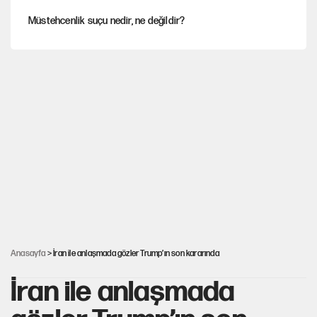
Müstehcenlik suçu nedir, ne değildir?
Depremin görünmeyen artçıları
YENİ Parti'ye bağışlarda bir haftalık bilanço
'Yenilen düşmanla pazarlık yapmak teslimiyettir'
Şehit yakınları ve gaziler için yeni maaş düzenlemesi
Anasayfa
> İran ile anlaşmada gözler Trump’ın son kararında
İran ile anlaşmada