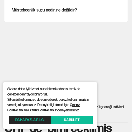
Müstehcenlik suçu nedir, ne değildir?
Depremin görünmeyen artçıları
YENİ Parti'ye bağışlarda bir haftalık bilanço
'Yenilen düşmanla pazarlık yapmak teslimiyettir'
Sizlere daha iyi hizmet sunabilmek adına sitemizde
çerezlerden faydalanıyoruz.
Şehit yakınları ve gaziler için yeni maaş düzenlemesi
Sitemizi kullanmaya devam ederek çerez kullanımına izin
vermiş oluyorsunuz. Detaylı bilgi almak için
Çerez
Anasayfa
> CHP’de 'pimi çekilmiş bomba' çıkışı! Engin Altay’dan Kılıçdaroğlu sözleri:
Politikasını
ve
Gizlilik Politikasını
inceleyebilirsiniz
'Tepki öngörülenden çok büyük'
DAHA FAZLA BİLGİ
KABUL ET
CHP’de 'pimi çekilmiş