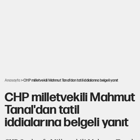
Depremin görünmeyen artçıları
YENİ Parti'ye bağışlarda bir haftalık bilanço
'Yenilen düşmanla pazarlık yapmak teslimiyettir'
Şehit yakınları ve gaziler için yeni maaş düzenlemesi
Anasayfa
> CHP milletvekili Mahmut Tanal'dan tatil iddialarına belgeli yanıt
CHP milletvekili Mahmut
Tanal'dan tatil
iddialarına belgeli yanıt