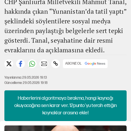
CHP Şanlıurfa Milletvekili Mahmut Tanal,
hakkında çıkan “Yunanistan’da tatil yaptı”
şeklindeki söylentilere sosyal medya
üzerinden paylaştığı belgelerle sert tepki
gösterdi. Tanal, seyahatine dair resmi
evraklarını da açıklamasına ekledi.
ABONE OL
Yayınlanma: 29.05.2026 19:13
Güncelleme: 29.05.2026 19:18
Haberlerini algoritmaya bırakma, hangi kaynağı
okuyacağına sen karar ver. 12punto'yu tercih ettiğin
kaynaklar arasına ekle!