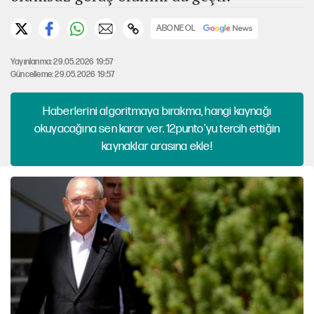
ABONE OL
Yayınlanma: 29.05.2026 19:57
Güncelleme: 29.05.2026 19:57
Haberlerini algoritmaya bırakma, hangi kaynağı
okuyacağına sen karar ver. 12punto'yu tercih ettiğin
kaynaklar arasına ekle!