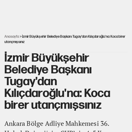
Şort giyen genç kadına bastonla saldırı
Miras kalan taşınmazların satışında yeni model
Anasayfa
> İzmir Büyükşehir Belediye Başkanı Tugay'dan Kılıçdaroğlu'na: Koca birer
utançmışsınız
İzmir Büyükşehir
Belediye Başkanı
Tugay'dan
Kılıçdaroğlu'na: Koca
birer utançmışsınız
Ankara Bölge Adliye Mahkemesi 36.