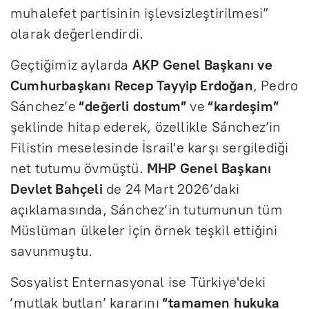
muhalefet partisinin işlevsizleştirilmesi”
olarak değerlendirdi.
Geçtiğimiz aylarda
AKP Genel Başkanı ve
Cumhurbaşkanı Recep Tayyip Erdoğan
, Pedro
Sánchez’e
“değerli dostum”
ve
“kardeşim”
şeklinde hitap ederek, özellikle Sánchez’in
Filistin meselesinde İsrail'e karşı sergilediği
net tutumu övmüştü.
MHP Genel Başkanı
Devlet Bahçeli
de 24 Mart 2026’daki
açıklamasında, Sánchez’in tutumunun tüm
Müslüman ülkeler için örnek teşkil ettiğini
savunmuştu.
Sosyalist Enternasyonal ise Türkiye'deki
‘mutlak butlan’ kararını
“tamamen hukuka