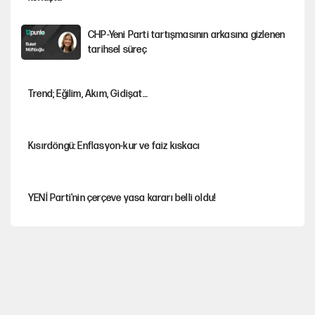
CHP-Yeni Parti tartışmasının arkasına gizlenen
tarihsel süreç
Trend; Eğilim, Akım, Gidişat…
Kısırdöngü: Enflasyon-kur ve faiz kıskacı
YENİ Parti'nin çerçeve yasa kararı belli oldu!
İstanbul’da sıcak hava yerini sağanağa
bırakacak
Nesil Yaratmak