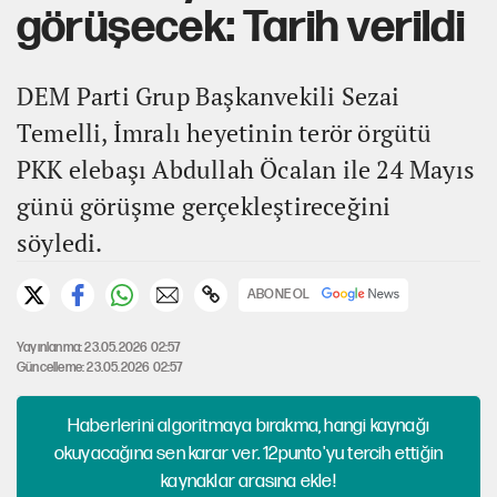
görüşecek: Tarih verildi
DEM Parti Grup Başkanvekili Sezai
Temelli, İmralı heyetinin terör örgütü
PKK elebaşı Abdullah Öcalan ile 24 Mayıs
günü görüşme gerçekleştireceğini
söyledi.
ABONE OL
Yayınlanma: 23.05.2026 02:57
Güncelleme: 23.05.2026 02:57
Haberlerini algoritmaya bırakma, hangi kaynağı
okuyacağına sen karar ver. 12punto'yu tercih ettiğin
kaynaklar arasına ekle!