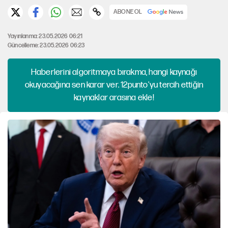
ABONE OL
Yayınlanma: 23.05.2026 06:21
Güncelleme: 23.05.2026 06:23
Haberlerini algoritmaya bırakma, hangi kaynağı
okuyacağına sen karar ver. 12punto'yu tercih ettiğin
kaynaklar arasına ekle!