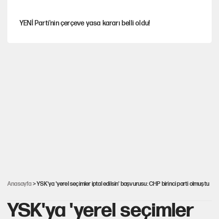
YENİ Parti'nin çerçeve yasa kararı belli oldu!
İstanbul’da sıcak hava yerini sağanağa bırakacak
Nesil Yaratmak
Şort giyen genç kadına bastonla saldırı
Miras kalan taşınmazların satışında yeni model
Anasayfa
> YSK'ya 'yerel seçimler iptal edilsin' başvurusu: CHP birinci parti olmuştu
YSK'ya 'yerel seçimler