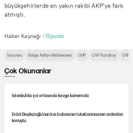
büyükşehirlerde en yakın rakibi AKP'ye fark
atmıştı.
Haber Kaynağı :
12punto
başvuru
Bölge Adliye Mahkemesi
CHP
CHP Kurultay
CHP K
Çok Okunanlar
İstanbul’da yol ortasında kavga kamerada
Erdal Beşikçioğlu'nun kızı babasının tutuklanmasının ardından
konuştu