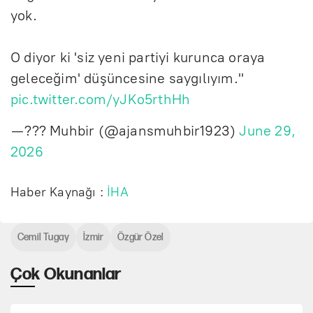
yok.
O diyor ki 'siz yeni partiyi kurunca oraya
geleceğim' düşüncesine saygılıyım."
pic.twitter.com/yJKo5rthHh
— ??? Muhbir (@ajansmuhbir1923)
June 29,
2026
Haber Kaynağı :
İHA
Cemil Tugay
İzmir
Özgür Özel
Çok Okunanlar