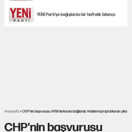
YENİ Parti'ye bağışlarda bir haftalık bilanço
Hayye ale’s-SALAH, Hayye ale’l-felâh
Kılıçdaroğlu'nun grup konuşması CHP'yi
karıştırdı!
ABD ekonomisi ve NATO’nun işlevi
Hastaneden erken ayrıldı, hafızasını kaybetti
Anasayfa
> CHP'nin başvurusu AYM'de karara bağlandı: Amblem için iptal kararı çıktı
CHP'nin başvurusu