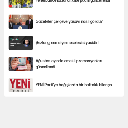
Fenerbahçe kazandı, ülke puanı güncellendi
Gazeteler çerçeve yasayı nasıl gördü?
Şezlong, şemsiye meselesi siyasidir!
Ağustos ayında emekli promosyonları
güncellendi
YENİ Parti'ye bağışlarda bir haftalık bilanço
Hayye ale’s-SALAH, Hayye ale’l-felâh
Kılıçdaroğlu'nun grup konuşması CHP'yi