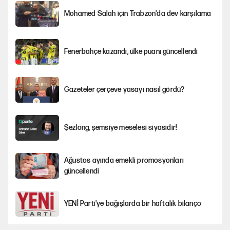
Mohamed Salah için Trabzon'da dev karşılama
Fenerbahçe kazandı, ülke puanı güncellendi
Gazeteler çerçeve yasayı nasıl gördü?
Şezlong, şemsiye meselesi siyasidir!
Ağustos ayında emekli promosyonları
güncellendi
YENİ Parti'ye bağışlarda bir haftalık bilanço