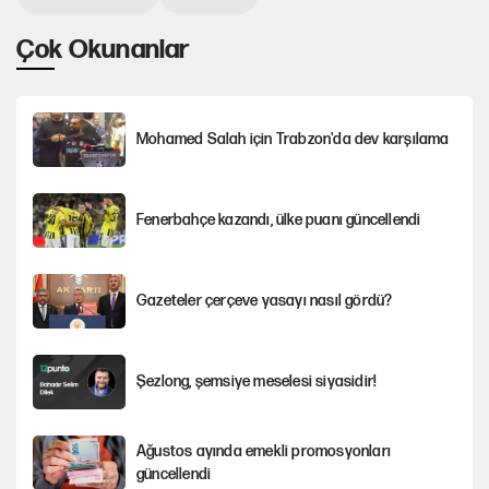
Çok Okunanlar
Mohamed Salah için Trabzon'da dev karşılama
Fenerbahçe kazandı, ülke puanı güncellendi
Gazeteler çerçeve yasayı nasıl gördü?
Şezlong, şemsiye meselesi siyasidir!
Ağustos ayında emekli promosyonları
güncellendi