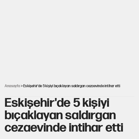
Hayye ale’s-SALAH, Hayye ale’l-felâh
Kılıçdaroğlu'nun grup konuşması CHP'yi
karıştırdı!
ABD ekonomisi ve NATO’nun işlevi
Hastaneden erken ayrıldı, hafızasını kaybetti
Anasayfa
> Eskişehir'de 5 kişiyi bıçaklayan saldırgan cezaevinde intihar etti
Eskişehir'de 5 kişiyi
bıçaklayan saldırgan
cezaevinde intihar etti