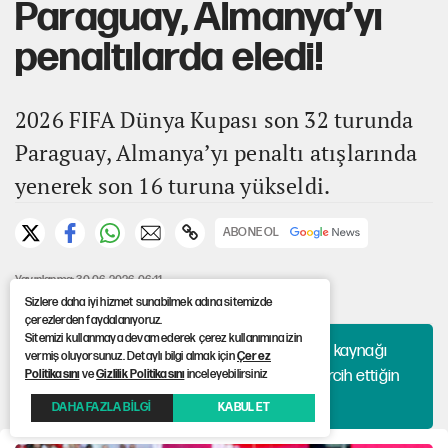
Paraguay, Almanya’yı
penaltılarda eledi!
2026 FIFA Dünya Kupası son 32 turunda
Paraguay, Almanya’yı penaltı atışlarında
yenerek son 16 turuna yükseldi.
ABONE OL
Yayınlanma: 30.06.2026 06:11
Güncelleme: 30.06.2026 06:13
Sizlere daha iyi hizmet sunabilmek adına sitemizde
çerezlerden faydalanıyoruz.
Sitemizi kullanmaya devam ederek çerez kullanımına izin
Haberlerini algoritmaya bırakma, hangi kaynağı
vermiş oluyorsunuz. Detaylı bilgi almak için
Çerez
okuyacağına sen karar ver. 12punto'yu tercih ettiğin
Politikasını
ve
Gizlilik Politikasını
inceleyebilirsiniz
kaynaklar arasına ekle!
DAHA FAZLA BİLGİ
KABUL ET