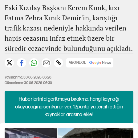
Eski Kızılay Başkanı Kerem Kınık, kızı
Fatma Zehra Kınık Demir'in, karıştığı
trafik kazası nedeniyle hakkında verilen
hapis cezasını infaz etmek üzere bir
süredir cezaevinde bulunduğunu açıkladı.
ABONE OL
Yayınlanma: 30.06.2026 06:28
Güncelleme: 30.06.2026 06:30
Haberlerini algoritmaya bırakma, hangi kaynağı
okuyacağına sen karar ver. 12punto'yu tercih ettiğin
kaynaklar arasına ekle!