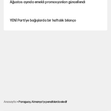
Ağustos ayında emekli promosyonları güncellendi
YENİ Parti'ye bağışlarda bir haftalık bilanço
Hayye ale’s-SALAH, Hayye ale’l-felâh
Kılıçdaroğlu'nun grup konuşması CHP'yi karıştırdı!
ABD ekonomisi ve NATO’nun işlevi
Hastaneden erken ayrıldı, hafızasını kaybetti
Anasayfa
> Paraguay, Almanya’yı penaltılarda eledi!