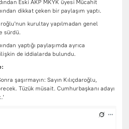
ardından Eski AKP MKYK üyesi Mücahit
ından dikkat çeken bir paylaşım yaptı.
daroğlu'nun kurultay yapılmadan genel
e sürdü.
bından yaptığı paylaşımda ayrıca
lişkin de iddialarda bulundu.
e:
 Sonra şaşırmayın: Sayın Kılıçdaroğlu,
örecek. Tüzük müsait. Cumhurbaşkanı adayı
.'