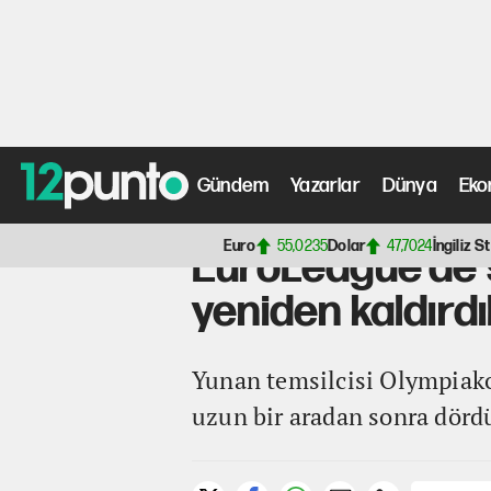
Gündem
Yazarlar
Dünya
Eko
Anasayfa
>
Spor Haberleri
> EuroLeague'de şampiyon bell
Euro
55,0235
Dolar
47,7024
İngiliz St
EuroLeague'de ş
yeniden kaldırdı
Yunan temsilcisi Olympiako
uzun bir aradan sonra dörd