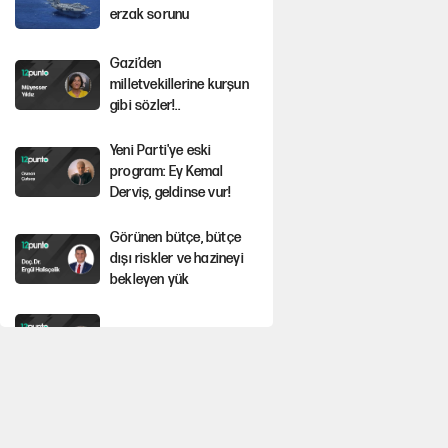
erzak sorunu
Gazi’den
milletvekillerine kurşun
gibi sözler!..
Yeni Parti'ye eski
program: Ey Kemal
Derviş, geldinse vur!
Görünen bütçe, bütçe
dışı riskler ve hazineyi
bekleyen yük
İsrail’in Kürt planı
Sahibinden satılık
pasaport