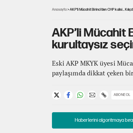
Anasayfa
> AKP’li Mücahit Birinci’den CHP kulisi... Kılı
AKP’li Mücahit B
kurultaysız seçi
Eski AKP MKYK üyesi Mücahi
paylaşımda dikkat çeken bir 
ABONE OL
Haberlerini algoritmaya bıra