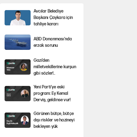
Avcılar Belediye
Başkanı Çaykara için
tahliye kararı
ABD Donanması’nda
erzak sorunu
Gazi’den
milletvekillerine kurşun
gibi sözler!..
Yeni Parti'ye eski
program: Ey Kemal
Derviş, geldinse vur!
Görünen bütçe, bütçe
dışı riskler ve hazineyi
bekleyen yük