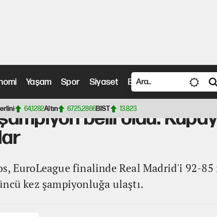
nomi
Yaşam
Spor
Siyaset
Bilim ve Teknoloji
Vide
i oldu: Kupayı 13 yıl sonra yeniden kaldırdılar
erlini
64,1282
Altın
6725,2866
BIST
13.823
ampiyon belli oldu: Kupayı
lar
s, EuroLeague finalinde Real Madrid'i 92-85
üncü kez şampiyonluğa ulaştı.