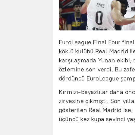
EuroLeague Final Four fina
köklü kulübü Real Madrid il
karşılaşmada Yunan ekibi, r
özlemine son verdi. Bu zafe
dördüncü EuroLeague şampi
Kırmızı-beyazlılar daha önc
zirvesine çıkmıştı. Son yıll
gösterilen Real Madrid ise
üçüncü kez kupa sevinci y