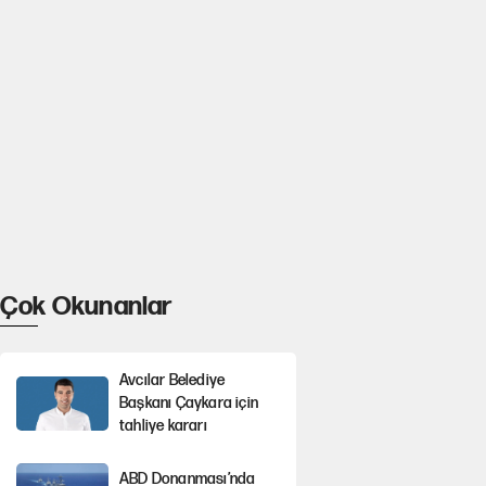
Çok Okunanlar
Avcılar Belediye
Başkanı Çaykara için
tahliye kararı
ABD Donanması’nda