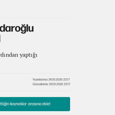
ıçdaroğlu
i
rdından yaptığı
Yayınlanma: 24.05.2026 23:17
Güncelleme: 24.05.2026 23:17
tiğin kaynaklar arasına ekle!