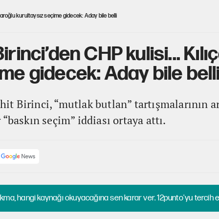
çdaroğlu kurultaysız seçime gidecek: Aday bile belli
irinci’den CHP kulisi... Kıl
me gidecek: Aday bile bell
t Birinci, “mutlak butlan” tartışmalarının a
“baskın seçim” iddiası ortaya attı.
kma, hangi kaynağı okuyacağına sen karar ver. 12punto'yu tercih et