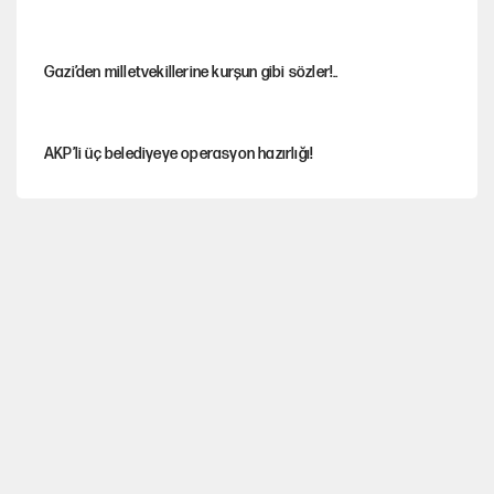
Gazi’den milletvekillerine kurşun gibi sözler!..
AKP’li üç belediyeye operasyon hazırlığı!
MASAK raporunda kim ne kadar bağış yaptı?
İlkay Çiçek’in eşinden yazışma iddialarına yanıt
Akın Gürlek'le görüşen Uğur Mumcu'nun ailesinden ilk
açıklama
İstanbul’un en yüksek puanlı liseleri açıklandı