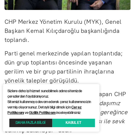
CHP Merkez Yönetim Kurulu (MYK), Genel
Başkan Kemal Kılıçdaroğlu başkanlığında
toplandı.
Parti genel merkezinde yapılan toplantıda;
dün grup toplantısı öncesinde yaşanan
gerilim ve bir grup partilinin ihraçlarına
yönelik talepler görüşüldü.
Sizlere daha iyi hizmet sunabilmek adına sitemizde
MYK toplantısı sonrası açıklama yapan CHP
çerezlerden faydalanıyoruz.
Sözcüsü Müslim Sarı,
"9 tane arkadaşımız
Sitemizi kullanmaya devam ederek çerez kullanımına izin
vermiş oluyorsunuz. Detaylı bilgi almak için
Çerez
parti tüzüğümüzün ilgili maddeleri gereğince
Politikasını
ve
Gizlilik Politikasını
inceleyebilirsiniz
tedbirli olarak kesin çıkarma cezası ile sevk
DAHA FAZLA BİLGİ
KABUL ET
edilmiş bulunuyor"
dedi.