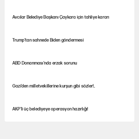
Avcılar Belediye Başkanı Çaykara için tahliye kararı
Trump’tan sahnede Biden göndermesi
ABD Donanması’nda erzak sorunu
Gazi’den milletvekillerine kurşun gibi sözler!..
AKP’li üç belediyeye operasyon hazırlığı!
MASAK raporunda kim ne kadar bağış yaptı?