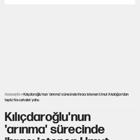
MASAK raporunda kim ne kadar bağış yaptı?
İlkay Çiçek’in eşinden yazışma iddialarına yanıt
Akın Gürlek'le görüşen Uğur Mumcu'nun ailesinden ilk
açıklama
İstanbul’un en yüksek puanlı liseleri açıklandı
Anasayfa
> Kılıçdaroğlu'nun 'arınma' sürecinde ihracı istenen Umut Akdoğan'dan
tepki: Ne cehalet yahu
Kılıçdaroğlu'nun
'arınma' sürecinde