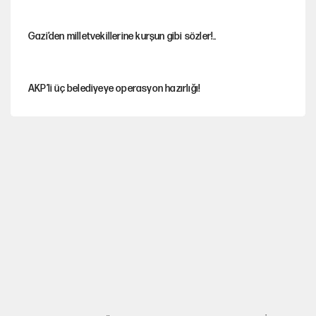
Gazi’den milletvekillerine kurşun gibi sözler!..
AKP’li üç belediyeye operasyon hazırlığı!
MASAK raporunda kim ne kadar bağış yaptı?
İlkay Çiçek’in eşinden yazışma iddialarına yanıt
Akın Gürlek'le görüşen Uğur Mumcu'nun ailesinden ilk
açıklama
İstanbul’un en yüksek puanlı liseleri açıklandı