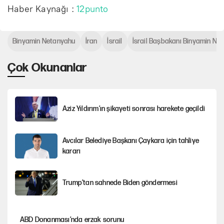
Haber Kaynağı :
12punto
Binyamin Netanyahu
İran
İsrail
İsrail Başbakanı Binyamin Ne
Çok Okunanlar
Aziz Yıldırım’ın şikayeti sonrası harekete geçildi
Avcılar Belediye Başkanı Çaykara için tahliye
kararı
Trump’tan sahnede Biden göndermesi
ABD Donanması’nda erzak sorunu