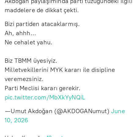
Akdoğan paylaşımında parti tüzüğündeki ilgili
maddelere de dikkat çekti.
Bizi partiden atacaklarmış.
Ah, ahhh…
Ne cehalet yahu.
Biz TBMM üyesiyiz.
Milletvekillerini MYK kararı ile disipline
veremezsiniz.
Parti Meclisi kararı gerekir.
pic.twitter.com/MbXkYyNQiL
— Umut Akdoğan (@AKDOGANumut)
June
10, 2026