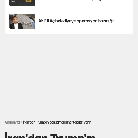
AKP’li üç belediyeye operasyon hazırlığı!
MASAK raporunda kim ne kadar bağış yaptı?
İlkay Çiçek’in eşinden yazışma iddialarına yanıt
Akın Gürlek'le görüşen Uğur Mumcu'nun
ailesinden ilk açıklama
İstanbul’un en yüksek puanlı liseleri açıklandı
Anasayfa
> İran'dan Trump'ın açıklamalarına 'tokatlı' yanıt