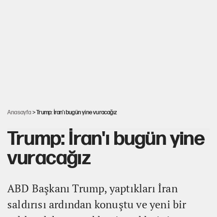
İlkay Çiçek’in eşinden yazışma iddialarına yanıt
Akın Gürlek'le görüşen Uğur Mumcu'nun ailesinden ilk
açıklama
İstanbul’un en yüksek puanlı liseleri açıklandı
Anasayfa
> Trump: İran'ı bugün yine vuracağız
Trump: İran'ı bugün yine
vuracağız
ABD Başkanı Trump, yaptıkları İran
saldırısı ardından konuştu ve yeni bir