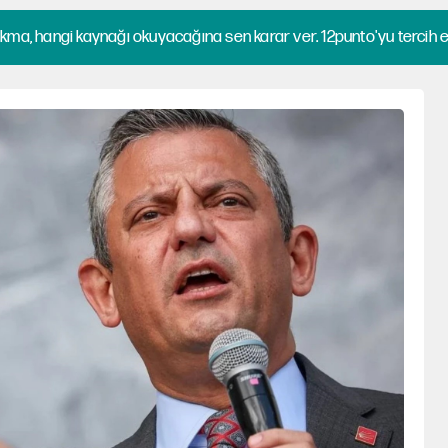
kma, hangi kaynağı okuyacağına sen karar ver. 12punto'yu tercih et