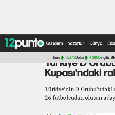
Gündem
Yazarlar
Dünya
Eko
Anasayfa
>
Spor Haberleri
> Türkiye D Grubu'nda mücad
Euro
55,1613
Dolar
47,6905
İngiliz St
Türkiye D Grub
Kupası'ndaki ra
Türkiye’nin D Grubu’ndaki 
26 futbolcudan oluşan aday 