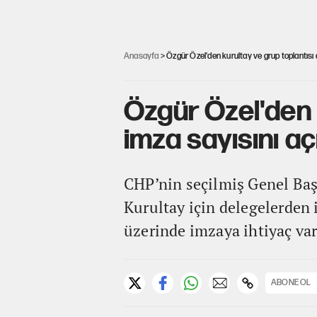
Anasayfa
> Özgür Özel'den kurultay ve grup toplantısı ç
Özgür Özel'den k
imza sayısını aç
CHP’nin seçilmiş Genel Baş
Kurultay için delegelerden
üzerinde imzaya ihtiyaç var
ABONE OL