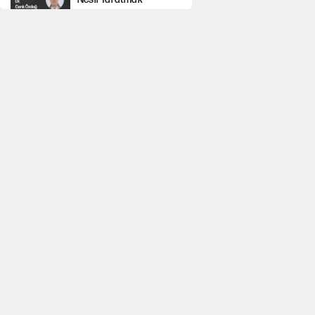
Şort giyen genç kadına
bastonla saldırı
Miras kalan
taşınmazların satışında
yeni model
MHP'li vekil masaya
yumruk vurdu, İYİ Partili
vekilin üzerine yürüdü!
Çerçeve yasa kabul
edildi, Ümit Özdağ'dan
Güvenpark çağrısı