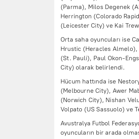
(Parma), Milos Degenek (AP
Herrington (Colorado Rapids
(Leicester City) ve Kai Tre
Orta saha oyuncuları ise C
Hrustic (Heracles Almelo), 
(St. Pauli), Paul Okon-Engs
City) olarak belirlendi.
Hücum hattında ise Nestor
(Melbourne City), Awer Ma
(Norwich City), Nishan Velu
Volpato (US Sassuolo) ve Te
Avustralya Futbol Federasy
oyuncuların bir arada olma