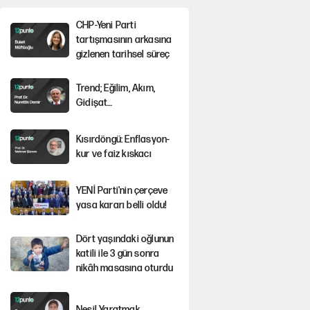
CHP-Yeni Parti
tartışmasının arkasına
gizlenen tarihsel süreç
Trend; Eğilim, Akım,
Gidişat…
Kısırdöngü: Enflasyon-
kur ve faiz kıskacı
YENİ Parti'nin çerçeve
yasa kararı belli oldu!
Dört yaşındaki oğlunun
katili ile 3 gün sonra
nikâh masasına oturdu
Nesil Yaratmak