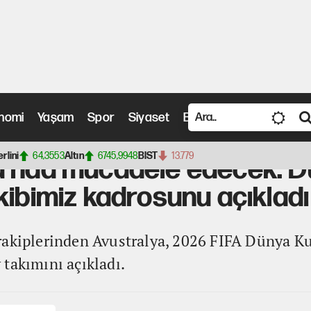
nomi
Yaşam
Spor
Siyaset
Bilim ve Teknoloji
Vide
ele edecek: Dünya Kupası'ndaki rakibimiz kadrosunu açıkladı
erlini
64,3553
Altın
6745,9948
BIST
13.779
u'nda mücadele edecek: 
kibimiz kadrosunu açıkladı
rakiplerinden Avustralya, 2026 FIFA Dünya Ku
takımını açıkladı.