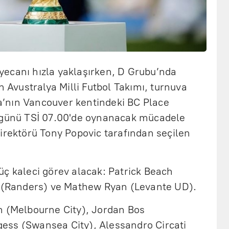
ecanı hızla yaklaşırken, D Grubu’nda
n Avustralya Milli Futbol Takımı, turnuva
’nın Vancouver kentindeki BC Place
r günü TSİ 07.00'de oynanacak mücadele
irektörü Tony Popovic tarafından seçilen
üç kaleci görev alacak: Patrick Beach
o (Randers) ve Mathew Ryan (Levante UD).
h (Melbourne City), Jordan Bos
ess (Swansea City), Alessandro Circati