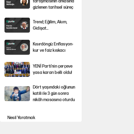
tartışmasının arkasına
gizlenen tarihsel süreç
Trend; Eğilim, Akım,
Gidişat…
Kısırdöngü: Enflasyon-
kur ve faiz kıskacı
YENİ Parti'nin çerçeve
yasa kararı belli oldu!
Dört yaşındaki oğlunun
katili ile 3 gün sonra
nikâh masasına oturdu
Nesil Yaratmak