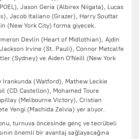
OEL), Jason Geria (Albirex Niigata), Lucas
), Jacob Italiano (Grazer), Harry Souttar
win (New York City) forma giyecek.
ameron Devlin (Heart of Midlothian), Ajdin
Jackson Irvine (St. Pauli), Connor Metcalfe
tler (Sydney) ve Aiden O'Neill (New York
y Irankunda (Watford), Mathew Leckie
bil (CD Castellon), Mohamed Toure
pillay (Melbourne Victory), Cristian
te Yengi (Machida Zelvia) yer alıyor.
onu, turnuva öncesinde genç ve tecrübeli
sının önemli bir avantaj sağlayacağına