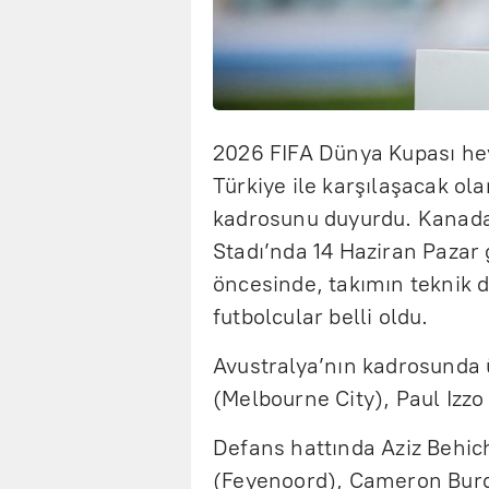
2026 FIFA Dünya Kupası hey
Türkiye ile karşılaşacak ola
kadrosunu duyurdu. Kanada
Stadı’nda 14 Haziran Paza
öncesinde, takımın teknik d
futbolcular belli oldu.
Avustralya’nın kadrosunda 
(Melbourne City), Paul Izz
Defans hattında Aziz Behic
(Feyenoord), Cameron Burg