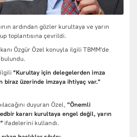
ının ardından gözler kurultaya ve yarın
p toplantısına çevrildi.
kanı Özgür Özel konuyla ilgili TBMM'de
 bulundu.
lgili
“Kurultay için delegelerden imza
 biraz üzerinde imzaya ihtiyaç var."
pılacağını duyuran Özel,
"Önemli
tedbir kararı kurultaya engel değil, yarın
”
ifadelerini kullandı.
çıkan başlıklar şöyle: