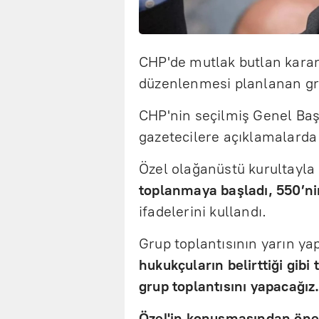
CHP'de mutlak butlan karar
düzenlenmesi planlanan gru
CHP'nin seçilmiş Genel Baş
gazetecilere açıklamalarda
Özel olağanüstü kurultayla i
toplanmaya başladı, 550’nin
ifadelerini kullandı.
Grup toplantısının yarın ya
hukukçuların belirttiği gibi 
grup toplantısını yapacağız.
Özel'in konuşmasından öne 