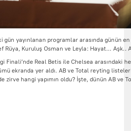
eki gün yayınlanan programlar arasında günün en
ef Rüya, Kuruluş Osman ve Leyla: Hayat... Aşk.. Ad
i Finali’nde Real Betis ile Chelsea arasındaki he
ümü ekranda yer aldı. AB ve Total reyting listele
e zirve hangi yapımın oldu? İşte, dünün AB ve Tot