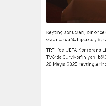
Reyting sonuçları, bir önc
ekranlarda Sahipsizler, Eşr
TRT 1’de UEFA Konferans Lig
TV8’de Survivor’ın yeni böl
28 Mayıs 2025 reytinglerind