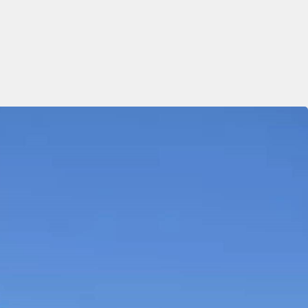
CHP'yi karıştırdı!