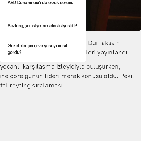
ABD Donanması’nda erzak sorunu
Şezlong, şemsiye meselesi siyasidir!
 çok izlenenini ortaya koyuyor. Dün akşam
Gazeteler çerçeve yasayı nasıl
alet... dizilerinin yeni bölümleri yayınlandı.
gördü?
yecanlı karşılaşma izleyiciyle buluşurken,
Hayye ale’s-SALAH, Hayye ale’l-felâh
rine göre günün lideri merak konusu oldu. Peki,
al reyting sıralaması...
ABD ekonomisi ve NATO’nun işlevi
Ağustos ayında emekli
promosyonları güncellendi
Kılıçdaroğlu'nun grup konuşması