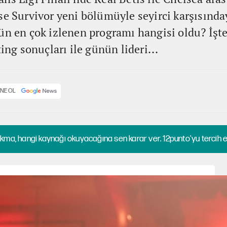
se Survivor yeni bölümüyle seyirci karşısınday
ün en çok izlenen programı hangisi oldu? İşt
ting sonuçları ile günün lideri...
NE OL
kma, hangi kaynağı okuyacağına sen karar ver. 12punto'yu tercih et