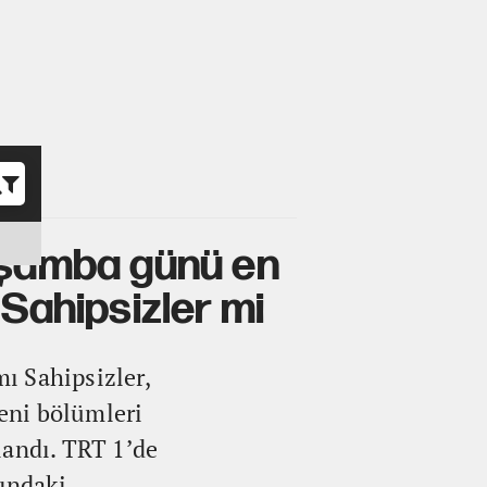
o
arşamba günü en
 Sahipsizler mi
ı Sahipsizler,
yeni bölümleri
landı. TRT 1’de
sındaki