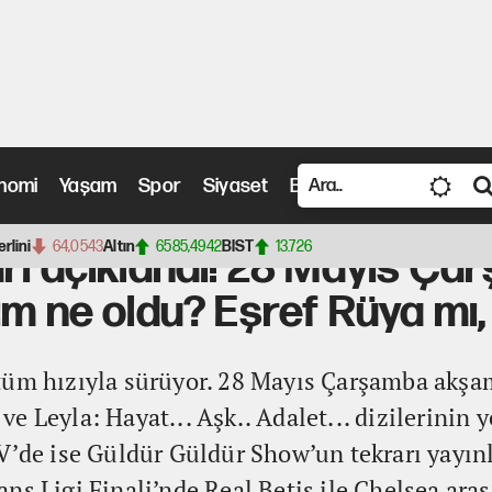
nomi
Yaşam
Spor
Siyaset
Bilim ve Teknoloji
Vide
andı! 28 Mayıs Çarşamba günü en çok izlenen yapım ne oldu? Eşref Rüya mı, Sahipsizler mi
erlini
64,0543
Altın
6585,4942
BIST
13.726
rı açıklandı! 28 Mayıs Ç
ım ne oldu? Eşref Rüya mı,
tüm hızıyla sürüyor. 28 Mayıs Çarşamba akşam
e Leyla: Hayat... Aşk.. Adalet... dizilerinin 
V’de ise Güldür Güldür Show’un tekrarı yayın
ns Ligi Finali’nde Real Betis ile Chelsea ara