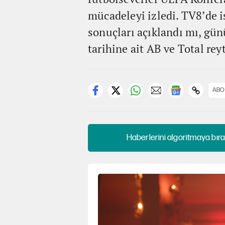
mücadeleyi izledi. TV8’de i
sonuçları açıklandı mı, gün
tarihine ait AB ve Total rey
ABO
Haberlerini algoritmaya bıra