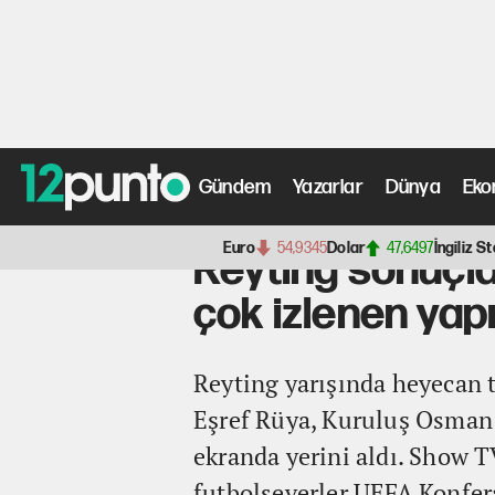
Gündem
Yazarlar
Dünya
Eko
Anasayfa
>
Fotoğraf Galerisi
> Reyting sonuçları açıkl
Euro
54,9345
Dolar
47,6497
İngiliz St
Reyting sonuçla
çok izlenen yap
Reyting yarışında heyecan 
Eşref Rüya, Kuruluş Osman v
ekranda yerini aldı. Show T
futbolseverler UEFA Konfera