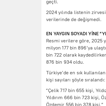
geçti.
2024 yılında listenin zirve
verilerinde de değişmedi.
EN YAYGIN SOYADI YİNE “
Resmi verilere göre, 2025 yı
milyon 177 bin 896’ya ulaşt
bin 722 olarak kaydedilirken
876 bin 934 oldu.
Türkiye’de en sık kullanılan
kişi sayıları şöyle sıralandı:
“Çelik 717 bin 655 kişi, Yıld
Yıldırım 666 bin 723 kişi, Öz
Özdemir 556 bin 378 kişi.”