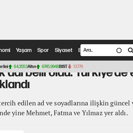
nomi
Yaşam
Spor
Siyaset
Bilim ve Teknoloji
Vide
i oldu: Türkiye’de en yaygın isim ve soyadları açıklandı
erlini
64,3553
Altın
6745,9948
BIST
13.779
k adı belli oldu: Türkiye’de
klandı
ercih edilen ad ve soyadlarına ilişkin güncel v
inde yine Mehmet, Fatma ve Yılmaz yer aldı.