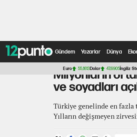
Gündem
Yazarlar
Dünya
Eko
Anasayfa
>
Yaşam Haberleri
> Milyonların ortak adı bell
Euro
55,1613
Dolar
47,6905
İngiliz St
Milyonların orta
ve soyadları açı
Türkiye genelinde en fazla t
Yılların değişmeyen zirves