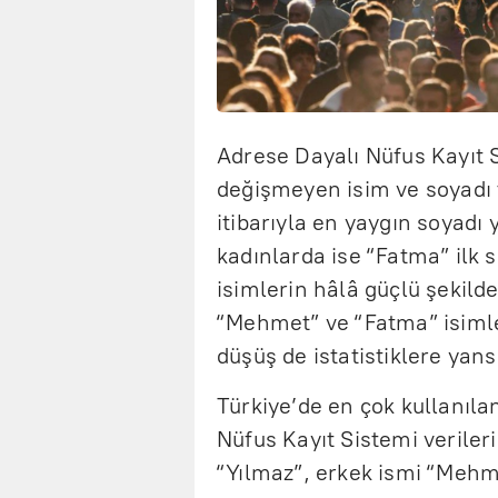
Adrese Dayalı Nüfus Kayıt Si
değişmeyen isim ve soyadı t
itibarıyla en yaygın soyadı
kadınlarda ise “Fatma” ilk s
isimlerin hâlâ güçlü şekild
“Mehmet” ve “Fatma” isimler
düşüş de istatistiklere yans
Türkiye’de en çok kullanılan
Nüfus Kayıt Sistemi veriler
“Yılmaz”, erkek ismi “Mehme