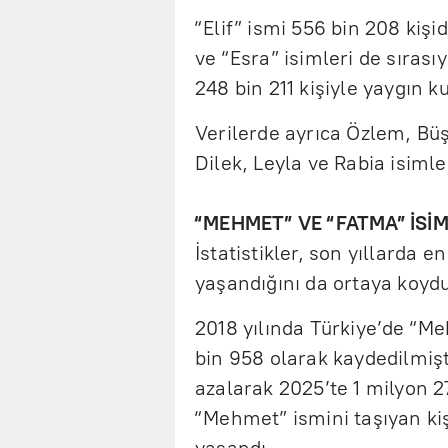
“Elif” ismi 556 bin 208 kiş
ve “Esra” isimleri de sırası
248 bin 211 kişiyle yaygın k
Verilerde ayrıca Özlem, Bü
Dilek, Leyla ve Rabia isimle
“MEHMET” VE “FATMA” İSİ
İstatistikler, son yıllarda 
yaşandığını da ortaya koyd
2018 yılında Türkiye’de “Me
bin 958 olarak kaydedilmişti
azalarak 2025’te 1 milyon 27
“Mehmet” ismini taşıyan kiş