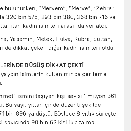
ide bulunurken, “Meryem”, “Merve”, “Zehra”
yla 320 bin 576, 293 bin 380, 268 bin 716 ve
ullanılan kadın isimleri arasında yer aldı.
şra, Yasemin, Melek, Hülya, Kübra, Sultan,
ri de dikkat çeken diğer kadın isimleri oldu.
MLERİNDE DÜŞÜŞ DİKKAT ÇEKTİ
en yaygın isimlerin kullanımında gerileme
u.
hmet” ismini taşıyan kişi sayısı 1 milyon 361
. Bu sayı, yıllar içinde düzenli şekilde
1 bin 896’ya düştü. Böylece 8 yıllık süreçte
i sayısında 90 bin 62 kişilik azalma