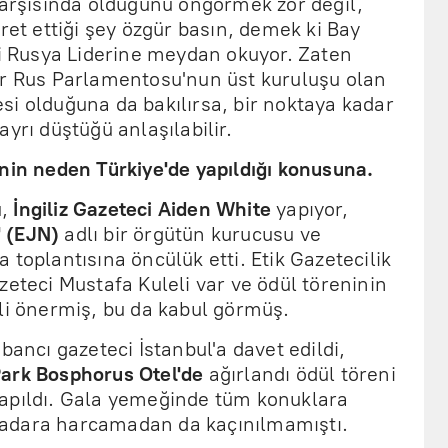
karşısında olduğunu öngörmek zor değil,
ret ettiği şey özgür basın, demek ki Bay
vi Rusya Liderine meydan okuyor. Zaten
ar Rus Parlamentosu'nun üst kuruluşu olan
si olduğuna da bakılırsa, bir noktaya kadar
yrı düştüğü anlaşılabilir.
nin neden Türkiye'de yapıldığı konusuna.
u,
İngiliz Gazeteci Aiden White
yapıyor,
' (EJN)
adlı bir örgütün kurucusu ve
 toplantısına öncülük etti. Etik Gazetecilik
zeteci Mustafa Kuleli var ve ödül töreninin
li önermiş, bu da kabul görmüş.
bancı gazeteci İstanbul'a davet edildi,
ark Bosphorus Otel'de
ağırlandı ödül töreni
apıldı. Gala yemeğinde tüm konuklara
adara harcamadan da kaçınılmamıştı.