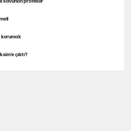
zmi savunan profesör
tmeli
ri korumak
ksim'e çıktı?