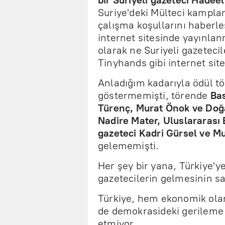
bir Suriyeli gazeteci Hadeel
Suriye'deki Mülteci kampla
çalışma koşullarını haberle
internet sitesinde yayınlanm
olarak ne Suriyeli gazeteci
Tinyhands gibi internet sit
Anladığım kadarıyla ödül tö
göstermemişti, törende
Bas
Türenç, Murat Önok ve Doğ
Nadire Mater, Uluslararası 
gazeteci Kadri Gürsel ve Mu
gelememişti.
Her şey bir yana, Türkiye'y
gazetecilerin gelmesinin sa
Türkiye, hem ekonomik ol
de demokrasideki gerileme
etmiyor.