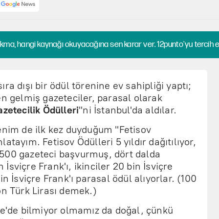
kma, hangi kaynağı okuyacağına sen karar ver. 12punto'yu tercih et
ra dışı bir ödül törenine ev sahipliği yaptı;
en gelmiş gazeteciler, parasal olarak
azetecilik Ödülleri
"ni İstanbul'da aldılar.
enim de ilk kez duyduğum "Fetisov
atayım. Fetisov Ödülleri 5 yıldır dağıtılıyor,
500 gazeteci başvurmuş, dört dalda
n İsviçre Frank'ı, ikinciler 20 bin İsviçre
in İsviçre Frank'ı parasal ödül alıyorlar. (100
on Türk Lirası demek.)
ye'de bilmiyor olmamız da doğal, çünkü