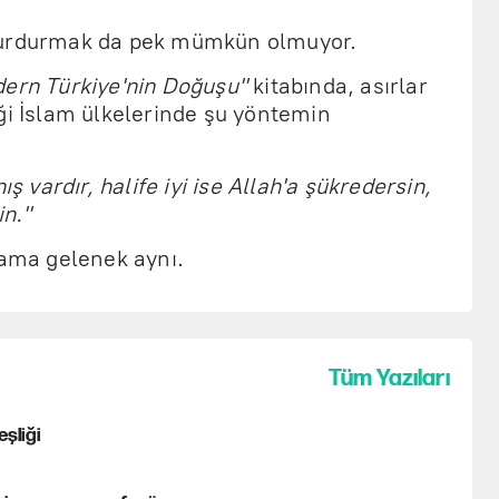
durdurmak da pek mümkün olmuyor.
ern Türkiye'nin Doğuşu"
kitabında, asırlar
ği İslam ülkelerinde şu yöntemin
ış vardır, halife iyi ise Allah'a şükredersin,
in."
 ama gelenek aynı.
Tüm Yazıları
şliği