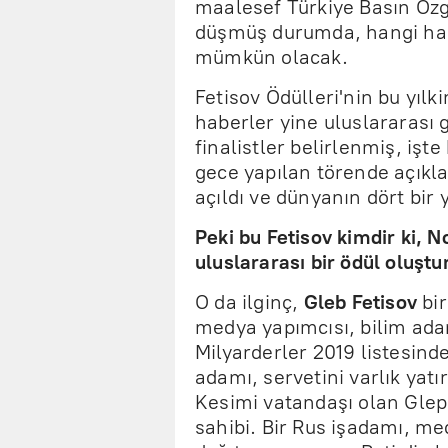
maalesef Türkiye Basın Özg
düşmüş durumda, hangi habe
mümkün olacak.
Fetisov Ödülleri'nin bu yıl
haberler yine uluslararası 
finalistler belirlenmiş, işte
gece yapılan törende açıklan
açıldı ve dünyanın dört bir 
Peki bu Fetisov kimdir ki, 
uluslararası bir ödül oluşt
O da ilginç,
Gleb Fetisov
bir
medya yapımcısı, bilim adam
Milyarderler 2019 listesinde
adamı, servetini varlık yat
Kesimi vatandaşı olan Glep 
sahibi. Bir Rus işadamı, me