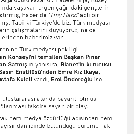
 Arja
ödülü kazandı. Hadeel Arja, Kuzey
rında yaşayan ergen çağındaki gençlerin
ştirmiş, haber de
'Tiny Hand'
adlı bir
ış. Tabii ki Türkiye'de biz, Türk medyası
lerin çalışmalarını duyuyoruz, ne de
elerinden haberimiz var.
renine Türk medyası pek ilgi
ın Konseyi'ni temsilen Başkan Pınar
an Satmış
'ın yanısıra,
Bianet'in kurucusu
Basın Enstitüsü'nden Emre Kızılkaya,
stafa Kuleli
vardı,
Erol Önderoğlu
ise
e uluslararası alanda başarılı olmuş
ğlanması takdire şayan bir olay.
arak hem medya özgürlüğü açısından hem
 açısından içinde bulunduğu durumu hak