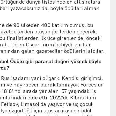
ürlüğünde dünya listesinde en alt sıralara
ri yazacaksınız da, böyle ödülleri almak
kine de 96 ülkeden 400 katılım olmuş, bu
gazetecilerden oluşan jürilerden geçerek,
 bu finalistlerden ilk üçe girenler de, önceki
dı. Tören Oscar töreni gibiydi, zarflar
yanından gelen gazeteciler ödüllerini aldılar.
Nobel Ödülü gibi parasal değeri yüksek böyle
urdu?
 Rus işadamı yani oligark. Kendisi girişimci,
ı ve hayırsever olarak tanınıyor. Forbes'un
 1818'inci sırada yer alan 57 yaşındaki iş
ırımlarından elde etti. 2022'de Kıbrıs Rum
Fetisov, Limasol'da yaşıyor ve üç çocuk
dya özgürlüğü için uluslararası bir ödül