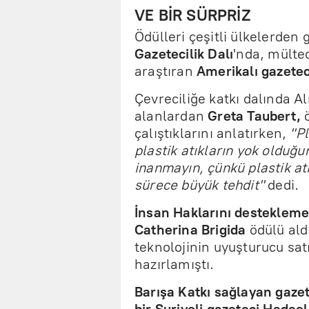
VE BİR SÜRPRİZ
Ödülleri çeşitli ülkelerden
Gazetecilik Dalı
'nda, mültec
araştıran
Amerikalı gazete
Çevreciliğe katkı dalında A
alanlardan
Greta Taubert,
ö
çalıştıklarını anlatırken,
"Pl
plastik atıkların yok olduğ
inanmayın, çünkü plastik at
sürece büyük tehdit"
dedi.
İnsan Haklarını destekleme
Catherina Brigida
ödülü ald
teknolojinin uyuşturucu satı
hazırlamıştı.
Barışa Katkı sağlayan gazet