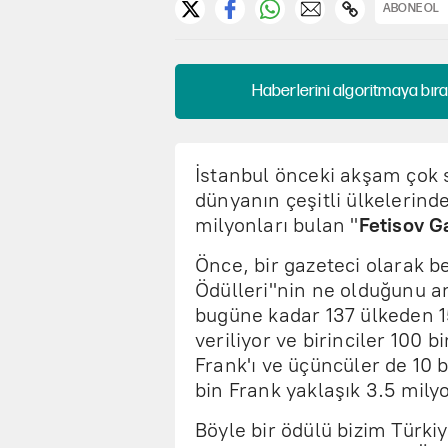
ABONE OL
Haberlerini algoritmaya bıra
İstanbul önceki akşam çok sı
dünyanın çeşitli ülkelerind
milyonları bulan "
Fetisov G
Önce, bir gazeteci olarak b
Ödülleri"nin ne olduğunu anl
bugüne kadar 137 ülkeden 1
veriliyor ve birinciler 100 bi
Frank'ı ve üçüncüler de 10 b
bin Frank yaklaşık 3.5 mily
Böyle bir ödülü bizim Türki