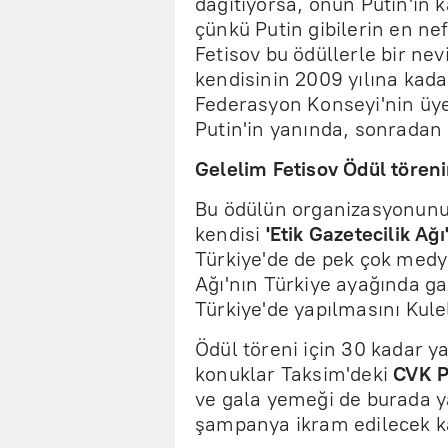
dağıtıyorsa, onun Putin'in 
çünkü Putin gibilerin en nef
Fetisov bu ödüllerle bir ne
kendisinin 2009 yılına kad
Federasyon Konseyi'nin üye
Putin'in yanında, sonradan a
Gelelim Fetisov Ödül töreni
Bu ödülün organizasyonun
kendisi
'Etik Gazetecilik Ağı
Türkiye'de de pek çok medya
Ağı'nın Türkiye ayağında ga
Türkiye'de yapılmasını Kule
Ödül töreni için 30 kadar ya
konuklar Taksim'deki
CVK P
ve gala yemeği de burada y
şampanya ikram edilecek k