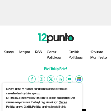
Künye
İletişim
RSS
Çerez
Gizlilik
12punto
Politikası
Politikası
Manifestosu
Bizi Takip Edin!
Sizlere daha iyi hizmet sunabilmek adına sitemizde
çerezlerden faydalanıyoruz.
Sitemizi kullanmaya devam ederek çerez kullanımına izin
©Copyright 2026 12punto
vermiş oluyorsunuz. Detaylı bilgi almak için
Çerez
Politikasını
ve
Gizlilik Politikasını
inceleyebilirsiniz