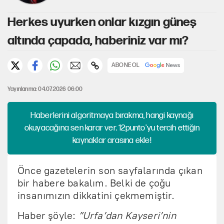
Herkes uyurken onlar kızgın güneş
altında çapada, haberiniz var mı?
ABONE OL
Yayınlanma: 04.07.2026 06:00
Haberlerini algoritmaya bırakma, hangi kaynağı
okuyacağına sen karar ver. 12punto'yu tercih ettiğin
kaynaklar arasına ekle!
Önce gazetelerin son sayfalarında çıkan
bir habere bakalım. Belki de çoğu
insanımızın dikkatini çekmemiştir.
Haber şöyle:
”Urfa’dan Kayseri’nin