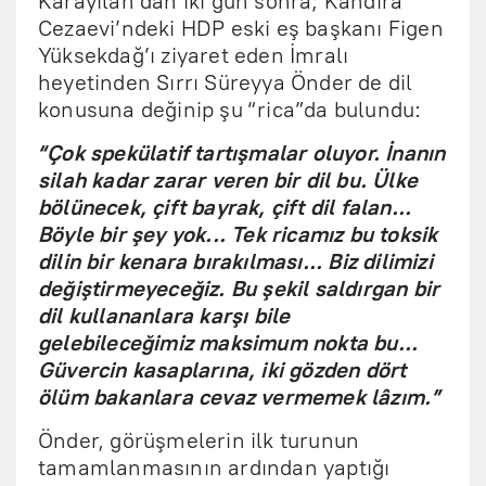
Karayılan’dan iki gün sonra; Kandıra
Cezaevi’ndeki HDP eski eş başkanı Figen
Yüksekdağ’ı ziyaret eden İmralı
heyetinden Sırrı Süreyya Önder de dil
konusuna değinip şu “rica”da bulundu:
“Çok spekülatif tartışmalar oluyor. İnanın
silah kadar zarar veren bir dil bu. Ülke
bölünecek, çift bayrak, çift dil falan...
Böyle bir şey yok... Tek ricamız bu toksik
dilin bir kenara bırakılması... Biz dilimizi
değiştirmeyeceğiz. Bu şekil saldırgan bir
dil kullananlara karşı bile
gelebileceğimiz maksimum nokta bu...
Güvercin kasaplarına, iki gözden dört
ölüm bakanlara cevaz vermemek lâzım.”
Önder, görüşmelerin ilk turunun
tamamlanmasının ardından yaptığı