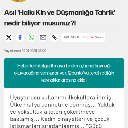
Asıl 'Halkı Kin ve Düşmanlığa Tahrik'
nedir biliyor musunuz?!
ABONE OL
Yayınlanma: 24.01.2025 06:00
Haberlerini algoritmaya bırakma, hangi kaynağı
okuyacağına sen karar ver. 12punto'yu tercih ettiğin
kaynaklar arasına ekle!
Uyuşturucu kullanımı ilkokullara inmiş...
Ülke mafya cennetine dönmüş... Yokluk
ve yoksulluk aileleri çökertmeye
başlamış... Kadın cinayetleri ve çocuk
istismarları sıradanlaşmış... “Gücü