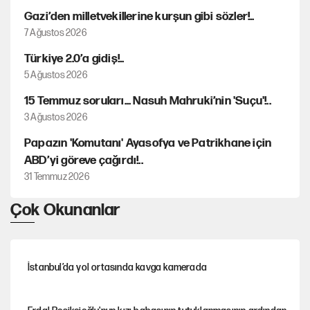
Gazi’den milletvekillerine kurşun gibi sözler!..
7 Ağustos 2026
Türkiye 2.0’a gidiş!..
5 Ağustos 2026
15 Temmuz soruları... Nasuh Mahruki’nin 'Suçu'!..
3 Ağustos 2026
Papazın 'Komutanı' Ayasofya ve Patrikhane için
ABD’yi göreve çağırdı!..
31 Temmuz 2026
Çok Okunanlar
İstanbul’da yol ortasında kavga kamerada