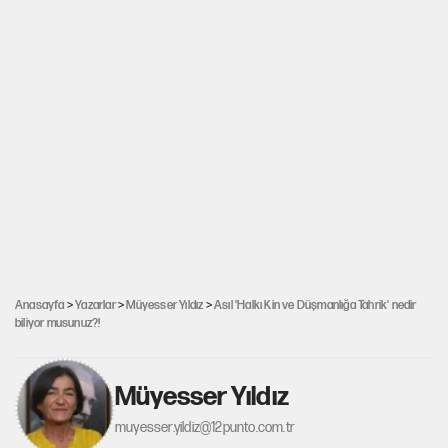
Anasayfa
>
Yazarlar
>
Müyesser Yıldız
>
Asıl 'Halkı Kin ve Düşmanlığa Tahrik' nedir
biliyor musunuz?!
Müyesser Yıldız
muyesser.yildiz@12punto.com.tr