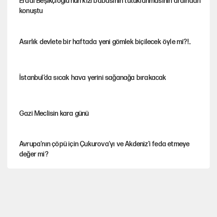
Erdal Beşikçioğlu'nun kızı babasının tutuklanmasının ardından
konuştu
Asırlık devlete bir haftada yeni gömlek biçilecek öyle mi?!..
İstanbul’da sıcak hava yerini sağanağa bırakacak
Gazi Meclisin kara günü
Avrupa'nın çöpü için Çukurova'yı ve Akdeniz'i feda etmeye
değer mi?
Karadeniz’de dron saldırısına uğrayan NADEZHDA gemisi
Türkiye'ye geldi