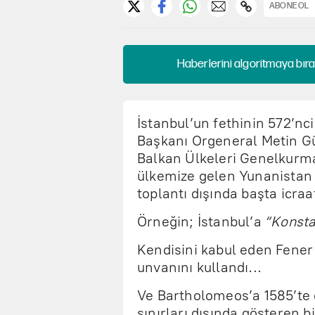
ABONE OL
Haberlerini algoritmaya bıra
İstanbul’un fethinin 572’n
Başkanı Orgeneral Metin Gü
Balkan Ülkeleri Genelkurm
ülkemize gelen Yunanistan
toplantı dışında başta icraat
Örneğin; İstanbul’a
“Konsta
Kendisini kabul eden Fener
unvanını kullandı...
Ve Bartholomeos’a 1585’te ç
sınırları dışında gösteren bi