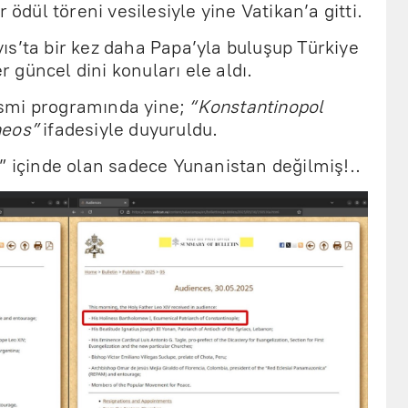
 ödül töreni vesilesiyle yine Vatikan’a gitti.
ıs’ta bir kez daha Papa’yla buluşup Türkiye
er güncel dini konuları ele aldı.
smi programında yine;
“Konstantinopol
meos”
ifadesiyle duyuruldu.
” içinde olan sadece Yunanistan değilmiş!..