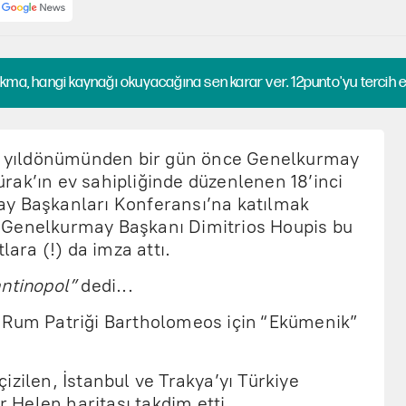
kma, hangi kaynağı okuyacağına sen karar ver. 12punto'yu tercih et
ci yıldönümünden bir gün önce Genelkurmay
rak’ın ev sahipliğinde düzenlenen 18’inci
ay Başkanları Konferansı’na katılmak
 Genelkurmay Başkanı Dimitrios Houpis bu
lara (!) da imza attı.
ntinopol”
dedi...
 Rum Patriği Bartholomeos için “Ekümenik”
izilen, İstanbul ve Trakya’yı Türkiye
r Helen haritası takdim etti...