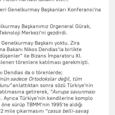
leri Genelkurmay Başkanları Konferansı’na
lkurmay Başkanımız Orgeneral Gürak,
Teknoloji Merkezi’ni gezdirdi.
 Genelkurmay Başkanı yoktu. Zira
 Bakanı Nikos Dendias’la birlikte
 düşenler” ile Bizans İmparatoru XI.
lenen törenlere katılması gerekmişti.
 Dendias da o törenlerde;
ünün sadece Ortodokslar değil, tüm
uğunu”
anlattıktan sonra sözü Türkiye’nin
tılmasına getirerek,
“Avrupa savunması
. Ayrıca Türkiye’nin kendilerine komplo
i öne sürüp TBMM’nin 1995’te aldığı
12 mile çıkarmasını
“casus belli-savaş