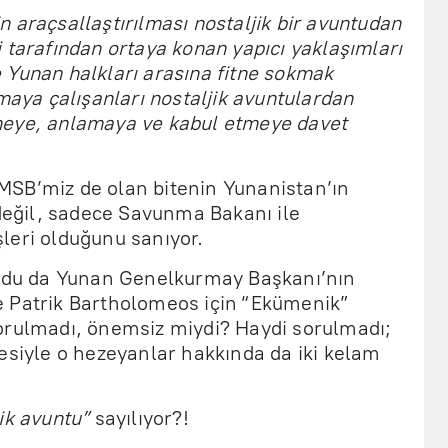
 araçsallaştırılması nostaljik bir avuntudan
eri tarafından ortaya konan yapıcı yaklaşımları
 Yunan halkları arasına fitne sokmak
pmaya çalışanları nostaljik avuntulardan
meye, anlamaya ve kabul etmeye davet
SB’miz de olan bitenin Yunanistan’ın
 değil, sadece Savunma Bakanı ile
leri olduğunu sanıyor.
uldu da Yunan Genelkurmay Başkanı’nın
 Patrik Bartholomeos için “Ekümenik”
orulmadı, önemsiz miydi? Haydi sorulmadı;
esiyle o hezeyanlar hakkında da iki kelam
ik avuntu”
sayılıyor?!