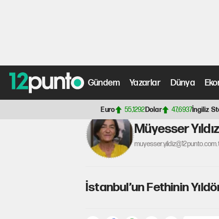
Gündem
Yazarlar
Dünya
Eko
Anasayfa
>
Yazarlar
>
Müyesser Yıldız
>
İstanbul’un Fe
Euro
55,1292
Dolar
47,6937
İngiliz St
Müyesser Yıldı
muyesser.yildiz@12punto.com.
İstanbul’un Fethinin Yıl