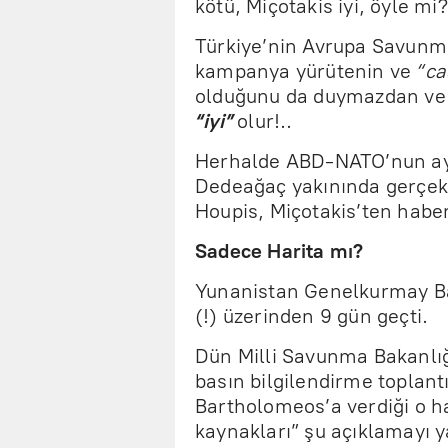
kötü, Miçotakis iyi, öyle mi?
Türkiye’nin Avrupa Savunm
kampanya yürütenin ve
“ca
olduğunu da duymazdan ve g
“iyi”
olur!..
Herhalde ABD-NATO’nun aya
Dedeağaç yakınında gerçekle
Houpis, Miçotakis’ten habers
Sadece Harita mı?
Yunanistan Genelkurmay Baş
(!) üzerinden 9 gün geçti.
Dün Milli Savunma Bakanlığ
basın bilgilendirme toplantı
Bartholomeos’a verdiği o h
kaynakları” şu açıklamayı y