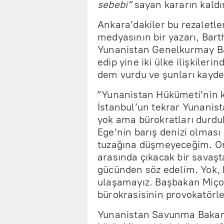
sebebi”
sayan kararın kaldır
Ankara’dakiler bu rezaletle
medyasının bir yazarı, Bar
Yunanistan Genelkurmay Ba
edip yine iki ülke ilişkilerin
dem vurdu ve şunları kaydet
“Yunanistan Hükümeti’nin k
İstanbul’un tekrar Yunanist
yok ama bürokratları durduk
Ege’nin barış denizi olması 
tuzağına düşmeyeceğim. Onla
arasında çıkacak bir savaşt
gücünden söz edelim. Yok, 
ulaşamayız. Başbakan Miçot
bürokrasisinin provokatörl
Yunanistan Savunma Bakan