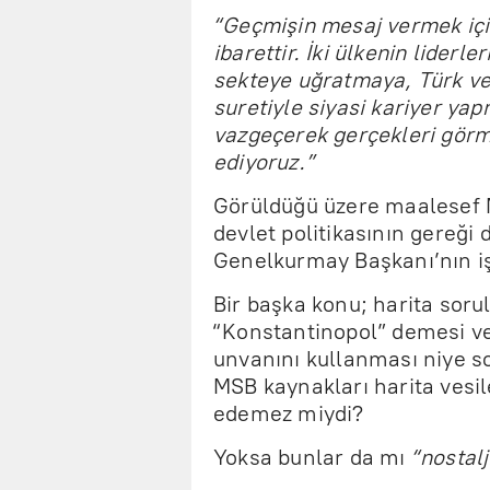
“Geçmişin mesaj vermek için
ibarettir. İki ülkenin liderl
sekteye uğratmaya, Türk ve
suretiyle siyasi kariyer ya
vazgeçerek gerçekleri gör
ediyoruz.”
Görüldüğü üzere maalesef M
devlet politikasının gereği
Genelkurmay Başkanı’nın iş
Bir başka konu; harita sor
“Konstantinopol” demesi ve
unvanını kullanması niye s
MSB kaynakları harita vesil
edemez miydi?
Yoksa bunlar da mı
“nostalj