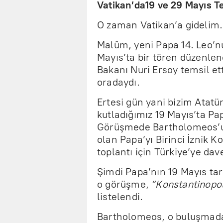
Vatikan’da19 ve 29 Mayıs T
O zaman Vatikan’a gidelim.
Malûm, yeni Papa 14. Leo’
Mayıs’ta bir tören düzenlen
Bakanı Nuri Ersoy temsil e
oradaydı.
Ertesi gün yani bizim Atat
kutladığımız 19 Mayıs’ta P
Görüşmede Bartholomeos’u
olan Papa’yı Birinci İznik Ko
toplantı için Türkiye’ye davet
Şimdi Papa’nın 19 Mayıs ta
o görüşme,
“Konstantinopol
listelendi.
Bartholomeos, o buluşmada