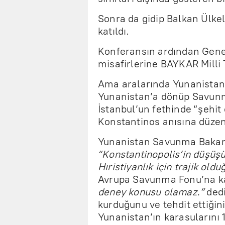
Sonra da gidip Balkan Ülke
katıldı.
Konferansın ardından Gene
misafirlerine BAYKAR Milli 
Ama aralarında Yunanistan
Yunanistan’a dönüp Savunma
İstanbul’un fethinde “şehit
Konstantinos anısına düzen
Yunanistan Savunma Bakanı
“Konstantinopolis’in düşüş
Hıristiyanlık için trajik old
Avrupa Savunma Fonu’na ka
deney konusu olamaz.”
dedi
kurduğunu ve tehdit ettiğin
Yunanistan’ın karasularını 