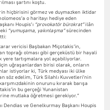
ılması şartını koştu.
rin hiçbirisini görmez ve duymazken iktidar
tholomeos’a o haritayı hediye eden
şkanı Houpis’ı
“provokatör bürokrat”
ilân
deki
“yumuşama, yakınlaşma”
sürecinden
ti:
arar vericisi Başbakan Miçotakis’in,
an toprağı olması gibi gerçeküstü bir hayali
 yere tartışmalara yol açabiliyorlar.
için uğraşanlardan birisi olarak, onların
r istiyorlar ki, Türk medyası iki ülke
an söz edelim, Türk Silahlı Kuvvetleri’nin
karşımızdakinin onurunu kırarak barışa
akis’in bu gerçeği Yunanistan
erine mutlaka öğretmesi gerekiyor.”
ı Dendias ve Genelkurmay Başkanı Houpis