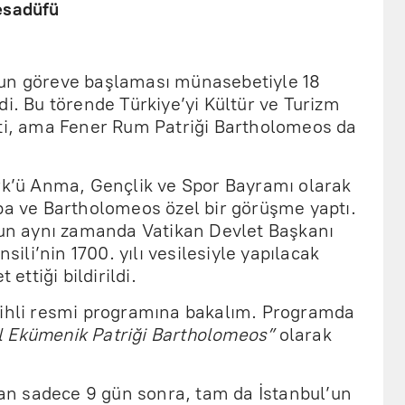
esadüfü
nun göreve başlaması münasebetiyle 18
di. Bu törende Türkiye’yi Kültür ve Turizm
tti, ama Fener Rum Patriği Bartholomeos da
ürk’ü Anma, Gençlik ve Spor Bayramı olarak
apa ve Bartholomeos özel bir görüşme yaptı.
n aynı zamanda Vatikan Devlet Başkanı
nsili’nin 1700. yılı vesilesiyle yapılacak
 ettiği bildirildi.
rihli resmi programına bakalım. Programda
 Ekümenik Patriği Bartholomeos”
olarak
n sadece 9 gün sonra, tam da İstanbul’un