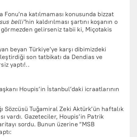
a Fonu’na katılmaması konusunda bizzat
sus belli”
nin kaldırılması şartını koşanın o
örmezden gelirseniz tabii ki, Miçotakis
n beyan Türkiye’ye karşı dibimizdeki
ştirdiği son tatbikatı da Dendias ve
iz yaptı!..
kanı Houpis’in İstanbul’daki icraatlarının
ı Sözcüsü Tuğamiral Zeki Aktürk’ün haftalık
sı vardı. Gazeteciler, Houpis’in Patrik
aritayı sordu. Bunun üzerine “MSB
aptı: