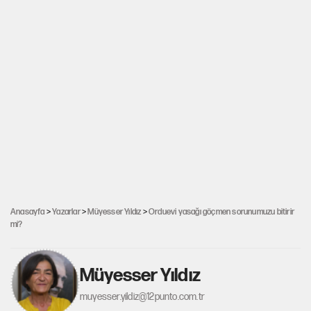
Anasayfa
>
Yazarlar
>
Müyesser Yıldız
>
Orduevi yasağı göçmen sorunumuzu bitirir
mi?
Müyesser Yıldız
muyesser.yildiz@12punto.com.tr