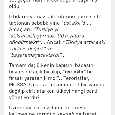
oldu.
İktidarın yılmaz kalemlerine göre ise bu
tablonun sebebi; yine
“üst akıl”
dı...
Amaçları,
“Türkiye'yi
istikrarsızlaştırmak, 90'lı yıllara
döndürmekti”
... Ancak
“Türkiye artık eski
Türkiye değildi” ve
“başaramayacaklardı”...
Tamam da; ülkenin kapısını bacasını
böylesine açık bırakıp,
“üst akla”
bu
fırsatı yaratan kimdi?.. Teröristler,
MOSSAD ajanları ülkenin dört bir yanına
dağılıp cirit atarken ülkeyi hangi parti
yönetiyordu?
Uzmanlar bir kez daha, kelimesi
kelimesine sorunun kaynağına işaret