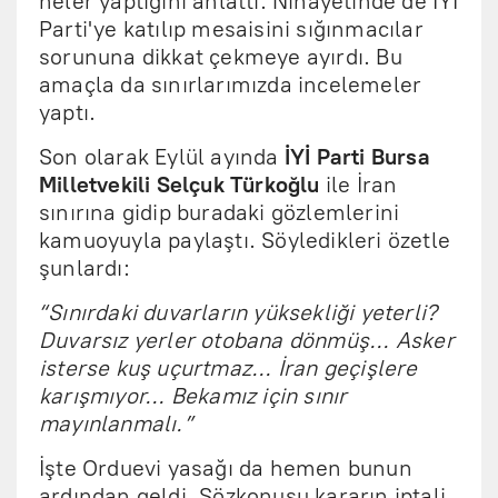
neler yaptığını anlattı. Nihayetinde de İYİ
Parti'ye katılıp mesaisini sığınmacılar
sorununa dikkat çekmeye ayırdı. Bu
amaçla da sınırlarımızda incelemeler
yaptı.
Son olarak Eylül ayında
İYİ Parti Bursa
Milletvekili Selçuk Türkoğlu
ile İran
sınırına gidip buradaki gözlemlerini
kamuoyuyla paylaştı. Söyledikleri özetle
şunlardı:
“Sınırdaki duvarların yüksekliği yeterli?
Duvarsız yerler otobana dönmüş... Asker
isterse kuş uçurtmaz... İran geçişlere
karışmıyor... Bekamız için sınır
mayınlanmalı.”
İşte Orduevi yasağı da hemen bunun
ardından geldi. Sözkonusu kararın iptali