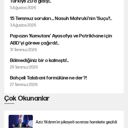
Türkiye 2.0’a gidiş!..
5 Ağustos 2026
15 Temmuz soruları... Nasuh Mahruki’nin 'Suçu'!..
3 Ağustos 2026
Papazın 'Komutanı' Ayasofya ve Patrikhane için
ABD’yi göreve çağırdı!..
31 Temmuz 2026
Bölmediğiniz bir o kalmıştı!..
29 Temmuz 2026
Bahçeli Talabani formülüne ne der?!
27 Temmuz 2026
Çok Okunanlar
Aziz Yıldırım’ın şikayeti sonrası harekete geçildi