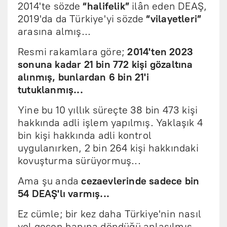
2014'te sözde
“halifelik”
ilân eden DEAŞ,
2019'da da Türkiye'yi sözde
“vilayetleri”
arasına almış...
Resmi rakamlara göre;
2014'ten 2023
sonuna kadar 21 bin 772 kişi gözaltına
alınmış, bunlardan 6 bin 21'i
tutuklanmış...
Yine bu 10 yıllık süreçte 38 bin 473 kişi
hakkında adli işlem yapılmış. Yaklaşık 4
bin kişi hakkında adli kontrol
uygulanırken, 2 bin 264 kişi hakkındaki
kovuşturma sürüyormuş...
Ama şu anda
cezaevlerinde sadece bin
54 DEAŞ'lı varmış...
Ez cümle; bir kez daha Türkiye'nin nasıl
yol geçen hanına döndüğü anlaşılmış