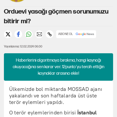
Orduevi yasağı göçmen sorunumuzu
bitirir mi?
ABONE OL
Yayınlanma: 12.02.2024 06:00
Haberlerini algoritmaya bırakma, hangi kaynağı
okuyacağına sen karar ver. 12punto'yu tercih ettiğin
kaynaklar arasına ekle!
Ülkemizde bol miktarda MOSSAD ajanı
yakalandı ve son haftalarda üst üste
terör eylemleri yapıldı.
O terör eylemlerinden birisi
İstanbul