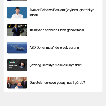
Avcılar Belediye Başkanı Çaykara için tahliye
kararı
Trump’tan sahnede Biden göndermesi
ABD Donanması’nda erzak sorunu
Şezlong, şemsiye meselesi siyasidir!
Gazeteler çerçeve yasayı nasıl gördü?
Hayye ale’s-SALAH, Hayye ale’l-felâh