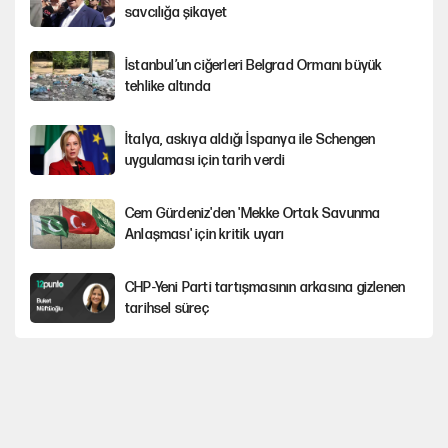
savcılığa şikayet
İstanbul’un ciğerleri Belgrad Ormanı büyük
tehlike altında
İtalya, askıya aldığı İspanya ile Schengen
uygulaması için tarih verdi
Cem Gürdeniz'den 'Mekke Ortak Savunma
Anlaşması' için kritik uyarı
CHP-Yeni Parti tartışmasının arkasına gizlenen
tarihsel süreç
Trend; Eğilim, Akım, Gidişat…
Kısırdöngü: Enflasyon-kur ve faiz kıskacı