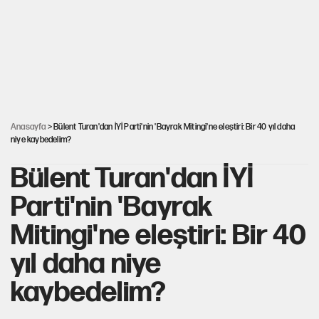
YENİ Parti'nin çerçeve yasa kararı belli oldu!
Dört yaşındaki oğlunun katili ile 3 gün sonra
nikâh masasına oturdu
Anasayfa
> Bülent Turan'dan İYİ Parti'nin 'Bayrak Mitingi'ne eleştiri: Bir 40 yıl daha
niye kaybedelim?
Bülent Turan'dan İYİ
Parti'nin 'Bayrak
Mitingi'ne eleştiri: Bir 40
yıl daha niye
kaybedelim?