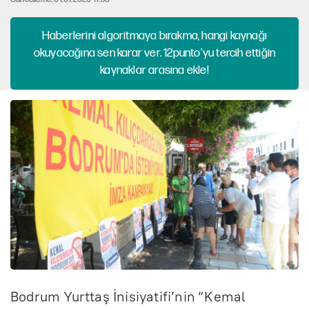
Haberlerini algoritmaya bırakma, hangi kaynağı
okuyacağına sen karar ver. 12punto'yu tercih ettiğin
kaynaklar arasına ekle!
Bodrum Yurttaş İnisiyatifi’nin “Kemal