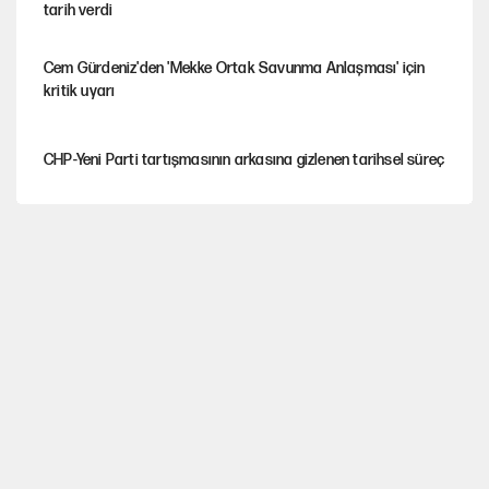
tarih verdi
Cem Gürdeniz'den 'Mekke Ortak Savunma Anlaşması' için
kritik uyarı
CHP-Yeni Parti tartışmasının arkasına gizlenen tarihsel süreç
Trend; Eğilim, Akım, Gidişat…
Kısırdöngü: Enflasyon-kur ve faiz kıskacı
YENİ Parti'nin çerçeve yasa kararı belli oldu!
Dört yaşındaki oğlunun katili ile 3 gün sonra nikâh masasına