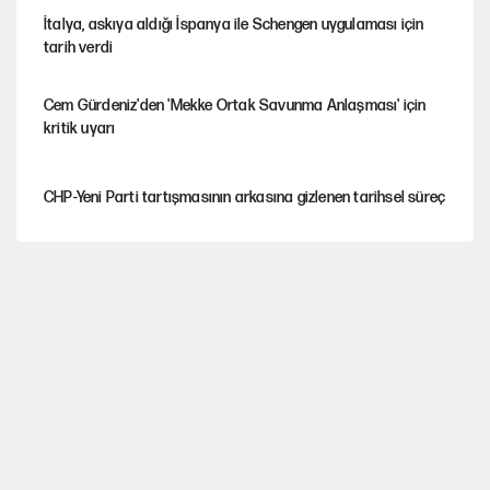
İtalya, askıya aldığı İspanya ile Schengen uygulaması için
tarih verdi
Cem Gürdeniz'den 'Mekke Ortak Savunma Anlaşması' için
kritik uyarı
CHP-Yeni Parti tartışmasının arkasına gizlenen tarihsel süreç
Trend; Eğilim, Akım, Gidişat…
Kısırdöngü: Enflasyon-kur ve faiz kıskacı
YENİ Parti'nin çerçeve yasa kararı belli oldu!