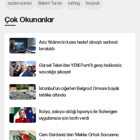
açılım süreci
Bülent Turan
miting
bayrak
Çok Okunanlar
Aziz Yıldırım'ın kızını hedef almıştı serbest
bırakıldı
Gürsel Tekin'den YENİ Parti’li genç hakkında
savcılığa şikayet
İstanbul’un ciğerleri Belgrad Ormanı büyük
tehlike altında
İtalya, askıya aldığı İspanya ile Schengen
uygulaması için tarih verdi
Cem Gürdeniz'den 'Mekke Ortak Savunma