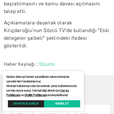
başlatılmasını ve kamu davası açılmasını
talep etti.
Açıklamalara dayanak olarak
Kılıçdaroğlu’nun Sözcü TV’de kullandığı “Eski
delegeler şaibeli” şeklindeki ifadesi
gösterildi.
Haber Kaynağı :
12punto
Sizlere daha iyi hizmet sunabilmek adına sitemizde
CHP
Kemal Kılıçdaroğlu
çerezlerden faydalanıyoruz.
Sitemizi kullanmaya devam ederek çerez kullanımına izin
vermiş oluyorsunuz. Detaylı bilgi almak için
Çerez
Çok Okunanlar
Politikasını
ve
Gizlilik Politikasını
inceleyebilirsiniz
DAHA FAZLA BİLGİ
KABUL ET