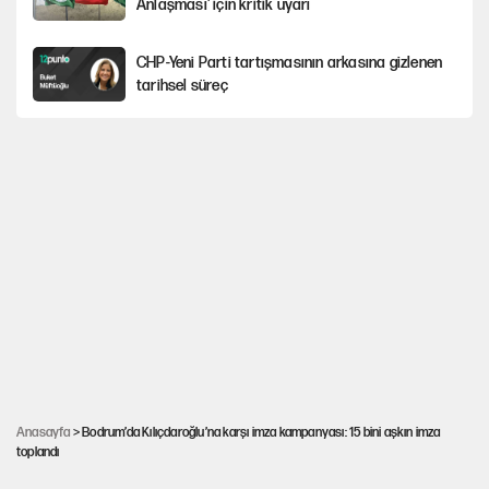
Anlaşması' için kritik uyarı
CHP-Yeni Parti tartışmasının arkasına gizlenen
tarihsel süreç
Trend; Eğilim, Akım, Gidişat…
Kısırdöngü: Enflasyon-kur ve faiz kıskacı
YENİ Parti'nin çerçeve yasa kararı belli oldu!
Dört yaşındaki oğlunun katili ile 3 gün sonra
nikâh masasına oturdu
Anasayfa
> Bodrum’da Kılıçdaroğlu’na karşı imza kampanyası: 15 bini aşkın imza
toplandı