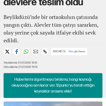
alevlere teslim oldu
Beylikdüzü’nde bir ortaokulun çatısında
yangın çıktı. Alevler tüm çatıyı sararken,
olay yerine çok sayıda itfaiye ekibi sevk
edildi.
ABONE OL
Yayınlanma: 01.07.2026 19:10
Güncelleme: 01.07.2026 19:10
Haberlerini algoritmaya bırakma, hangi kaynağı
okuyacağına sen karar ver. 12punto'yu tercih ettiğin
kaynaklar arasına ekle!