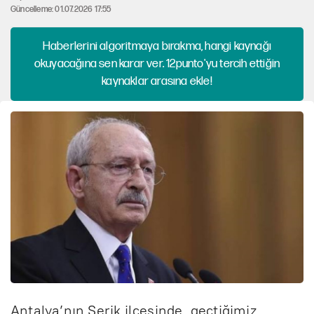
Güncelleme: 01.07.2026 17:55
Haberlerini algoritmaya bırakma, hangi kaynağı
okuyacağına sen karar ver. 12punto'yu tercih ettiğin
kaynaklar arasına ekle!
Antalya’nın Serik ilçesinde, geçtiğimiz