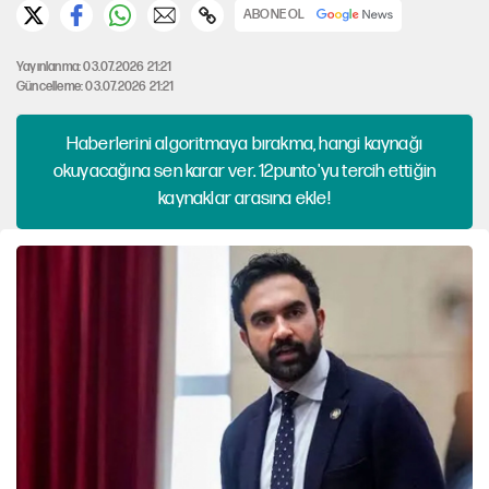
ABONE OL
Yayınlanma: 03.07.2026 21:21
Güncelleme: 03.07.2026 21:21
Haberlerini algoritmaya bırakma, hangi kaynağı
okuyacağına sen karar ver. 12punto'yu tercih ettiğin
kaynaklar arasına ekle!