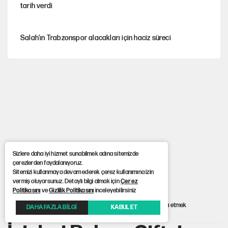
tarih verdi
Salah’ın Trabzonspor alacakları için haciz süreci
Cem Gürdeniz'den 'Mekke Ortak Savunma Anlaşması' için
kritik uyarı
CHP-Yeni Parti tartışmasının arkasına gizlenen tarihsel süreç
Trend; Eğilim, Akım, Gidişat…
Sizlere daha iyi hizmet sunabilmek adına sitemizde
çerezlerden faydalanıyoruz.
Sitemizi kullanmaya devam ederek çerez kullanımına izin
vermiş oluyorsunuz. Detaylı bilgi almak için
Çerez
Kısırdöngü: Enflasyon-kur ve faiz kıskacı
Politikasını
ve
Gizlilik Politikasını
inceleyebilirsiniz
Anasayfa
> İçişleri Bakanı Çiftçi: Görevimiz huzurun yüzyılını inşa etmek
DAHA FAZLA BİLGİ
KABUL ET