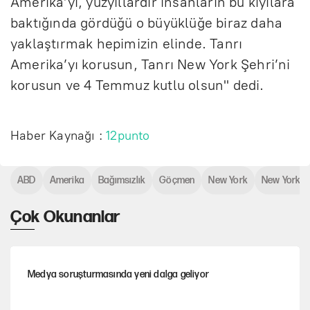
Amerika’yı, yüzyıllardır insanların bu kıyılara
baktığında gördüğü o büyüklüğe biraz daha
yaklaştırmak hepimizin elinde. Tanrı
Amerika’yı korusun, Tanrı New York Şehri’ni
korusun ve 4 Temmuz kutlu olsun" dedi.
Haber Kaynağı :
12punto
ABD
Amerika
Bağımsızlık
Göçmen
New York
New York b
Çok Okunanlar
Medya soruşturmasında yeni dalga geliyor