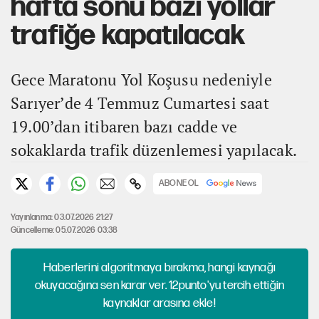
hafta sonu bazı yollar
trafiğe kapatılacak
Gece Maratonu Yol Koşusu nedeniyle
Sarıyer’de 4 Temmuz Cumartesi saat
19.00’dan itibaren bazı cadde ve
sokaklarda trafik düzenlemesi yapılacak.
ABONE OL
Yayınlanma: 03.07.2026 21:27
Güncelleme: 05.07.2026 03:38
Haberlerini algoritmaya bırakma, hangi kaynağı
okuyacağına sen karar ver. 12punto'yu tercih ettiğin
kaynaklar arasına ekle!