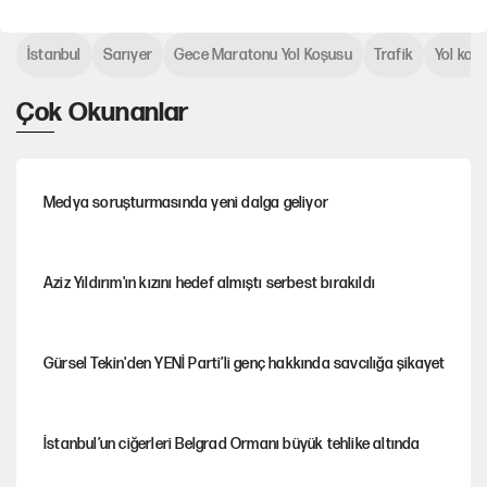
İstanbul
Sarıyer
Gece Maratonu Yol Koşusu
Trafik
Yol ka
Çok Okunanlar
Medya soruşturmasında yeni dalga geliyor
Aziz Yıldırım'ın kızını hedef almıştı serbest bırakıldı
Gürsel Tekin'den YENİ Parti’li genç hakkında savcılığa şikayet
İstanbul’un ciğerleri Belgrad Ormanı büyük tehlike altında