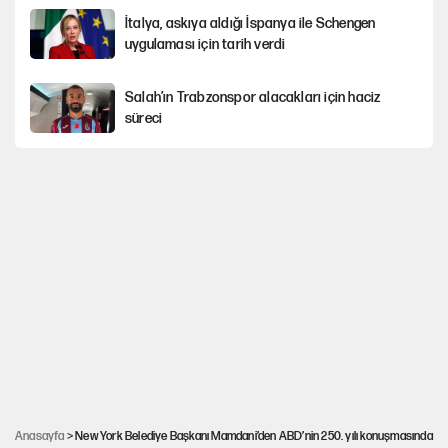
İtalya, askıya aldığı İspanya ile Schengen
uygulaması için tarih verdi
Salah’ın Trabzonspor alacakları için haciz
süreci
Cem Gürdeniz'den 'Mekke Ortak Savunma
Anlaşması' için kritik uyarı
CHP-Yeni Parti tartışmasının arkasına gizlenen
tarihsel süreç
Trend; Eğilim, Akım, Gidişat…
Kısırdöngü: Enflasyon-kur ve faiz kıskacı
Anasayfa
> New York Belediye Başkanı Mamdani’den ABD’nin 250. yılı konuşmasında