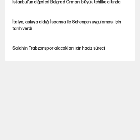
İstanbul’un ciğerleri Belgrad Ormanı büyük tehlike altında
İtalya, askıya aldığı İspanya ile Schengen uygulaması için
tarih verdi
Salah’ın Trabzonspor alacakları için haciz süreci
Cem Gürdeniz'den 'Mekke Ortak Savunma Anlaşması' için
kritik uyarı
CHP-Yeni Parti tartışmasının arkasına gizlenen tarihsel süreç
Trend; Eğilim, Akım, Gidişat…