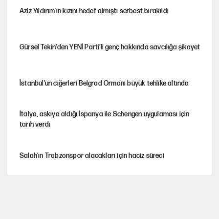
Aziz Yıldırım'ın kızını hedef almıştı serbest bırakıldı
Gürsel Tekin'den YENİ Parti’li genç hakkında savcılığa şikayet
İstanbul’un ciğerleri Belgrad Ormanı büyük tehlike altında
İtalya, askıya aldığı İspanya ile Schengen uygulaması için
tarih verdi
Salah’ın Trabzonspor alacakları için haciz süreci
Cem Gürdeniz'den 'Mekke Ortak Savunma Anlaşması' için
kritik uyarı