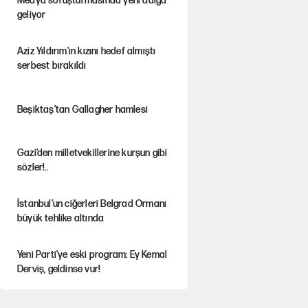
Medya soruşturmasında yeni dalga
geliyor
Aziz Yıldırım'ın kızını hedef almıştı
serbest bırakıldı
Beşiktaş’tan Gallagher hamlesi
Gazi’den milletvekillerine kurşun gibi
sözler!..
İstanbul’un ciğerleri Belgrad Ormanı
büyük tehlike altında
Yeni Parti'ye eski program: Ey Kemal
Derviş, geldinse vur!
Görünen bütçe, bütçe dışı riskler ve