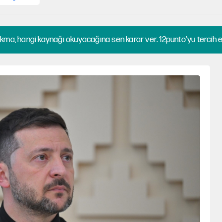
kma, hangi kaynağı okuyacağına sen karar ver. 12punto'yu tercih et