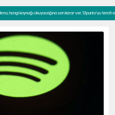
kma, hangi kaynağı okuyacağına sen karar ver. 12punto'yu tercih et