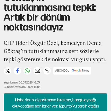
tutuklanmasına tepki:
Artık bir dönüm
noktasındayız
CHP lideri Özgür Özel, komedyen Deniz
Göktaş’ın tutuklanmasına sert sözlerle
tepki göstererek demokrasi vurgusu yaptı.
ABONE OL
Yayınlanma: 03.07.2026 16:55
Güncelleme: 03.07.2026 16:55
Haberlerini algoritmaya bırakma, hangi kaynağı
okuyacağına sen karar ver. 12punto'yu tercih ettiğin