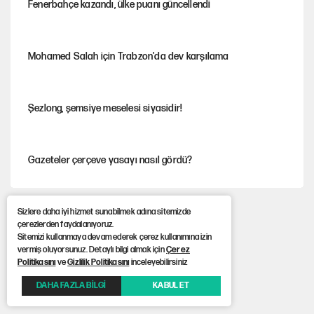
Fenerbahçe kazandı, ülke puanı güncellendi
Mohamed Salah için Trabzon'da dev karşılama
Şezlong, şemsiye meselesi siyasidir!
Gazeteler çerçeve yasayı nasıl gördü?
Hayye ale’s-SALAH, Hayye ale’l-felâh
Sizlere daha iyi hizmet sunabilmek adına sitemizde
çerezlerden faydalanıyoruz.
Sitemizi kullanmaya devam ederek çerez kullanımına izin
vermiş oluyorsunuz. Detaylı bilgi almak için
Çerez
Politikasını
ve
Gizlilik Politikasını
inceleyebilirsiniz
ABD ekonomisi ve NATO’nun işlevi
DAHA FAZLA BİLGİ
KABUL ET