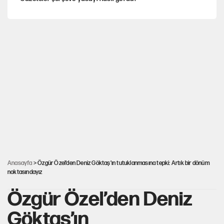
Hayye ale’s-SALAH, Hayye ale’l-felâh
ABD ekonomisi ve NATO’nun işlevi
Ağustos ayında emekli promosyonları güncellendi
YENİ Parti'ye bağışlarda bir haftalık bilanço
Anasayfa
> Özgür Özel’den Deniz Göktaş’ın tutuklanmasına tepki: Artık bir dönüm
noktasındayız
Özgür Özel’den Deniz
Göktaş’ın