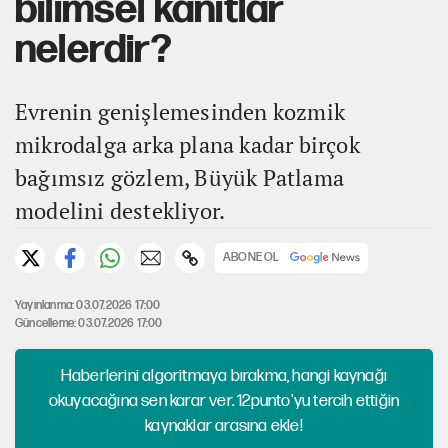
bilimsel kanıtlar
nelerdir?
Evrenin genişlemesinden kozmik
mikrodalga arka plana kadar birçok
bağımsız gözlem, Büyük Patlama
modelini destekliyor.
ABONE OL
Yayınlanma: 03.07.2026 17:00
Güncelleme: 03.07.2026 17:00
Haberlerini algoritmaya bırakma, hangi kaynağı
okuyacağına sen karar ver. 12punto'yu tercih ettiğin
kaynaklar arasına ekle!