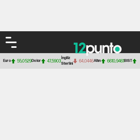
İngiliz
55,0529
47,5903
64,0446
6610,9461
Euro
Dolar
Altın
BIST
Sterlini