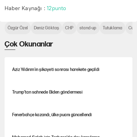
Haber Kaynağı :
12punto
Özgür Özel
Deniz Göktaş
CHP
stand-up
Tutuklama
Cum
Çok Okunanlar
Aziz Yıldırım’ın şikayeti sonrası harekete geçildi
Trump’tan sahnede Biden göndermesi
Fenerbahçe kazandı, ülke puanı güncellendi