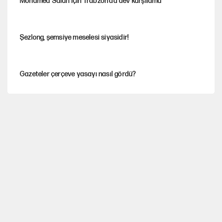
Mohamed Salah için Trabzon'da dev karşılama
Şezlong, şemsiye meselesi siyasidir!
Gazeteler çerçeve yasayı nasıl gördü?
Hayye ale’s-SALAH, Hayye ale’l-felâh
ABD ekonomisi ve NATO’nun işlevi
Ağustos ayında emekli promosyonları güncellendi
YENİ Parti'ye bağışlarda bir haftalık bilanço