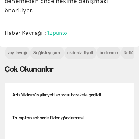
denemeden önce hekime danışması
öneriliyor.
Haber Kaynağı :
12punto
zeytinyağı
Sağlıklı yaşam
akdeniz diyeti
beslenme
Reflü
Çok Okunanlar
Aziz Yıldırım’ın şikayeti sonrası harekete geçildi
Trump’tan sahnede Biden göndermesi