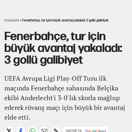
Şort giyen genç kadına bastonla saldırı
Anasayfa
> Fenerbahçe, tur için büyük avantaj yakaladı: 3 gollü galibiyet
Fenerbahçe, tur için
büyük avantaj yakaladı:
3 gollü galibiyet
UEFA Avrupa Ligi Play-Off Turu ilk
maçında Fenerbahçe sahasında Belçika
ekibi Anderlecht'i 3-0'lık skorla mağlup
ederek rövanş maçı için büyük bir avantaj
elde etti.
ABONE OL