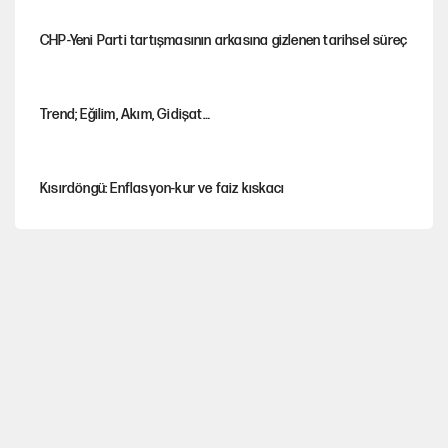
CHP-Yeni Parti tartışmasının arkasına gizlenen tarihsel süreç
Trend; Eğilim, Akım, Gidişat…
Kısırdöngü: Enflasyon-kur ve faiz kıskacı
YENİ Parti'nin çerçeve yasa kararı belli oldu!
Dört yaşındaki oğlunun katili ile 3 gün sonra nikâh masasına
oturdu
CHP'den, YENİ Parti'ye geçen belediyeler belli oldu