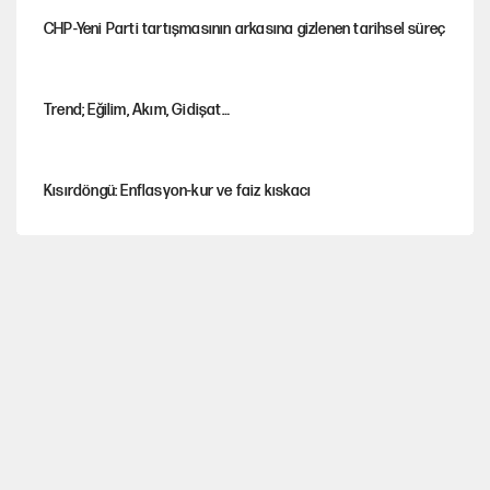
CHP-Yeni Parti tartışmasının arkasına gizlenen tarihsel süreç
Trend; Eğilim, Akım, Gidişat…
Kısırdöngü: Enflasyon-kur ve faiz kıskacı
YENİ Parti'nin çerçeve yasa kararı belli oldu!
Dört yaşındaki oğlunun katili ile 3 gün sonra nikâh masasına
oturdu
CHP'den, YENİ Parti'ye geçen belediyeler belli oldu