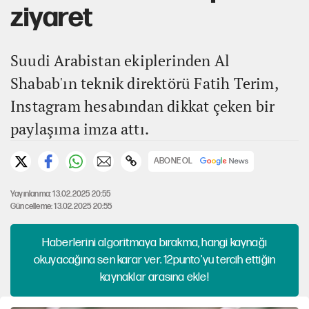
ziyaret
Suudi Arabistan ekiplerinden Al
Shabab'ın teknik direktörü Fatih Terim,
Instagram hesabından dikkat çeken bir
paylaşıma imza attı.
ABONE OL
Yayınlanma: 13.02.2025 20:55
Güncelleme: 13.02.2025 20:55
Haberlerini algoritmaya bırakma, hangi kaynağı
okuyacağına sen karar ver. 12punto'yu tercih ettiğin
kaynaklar arasına ekle!