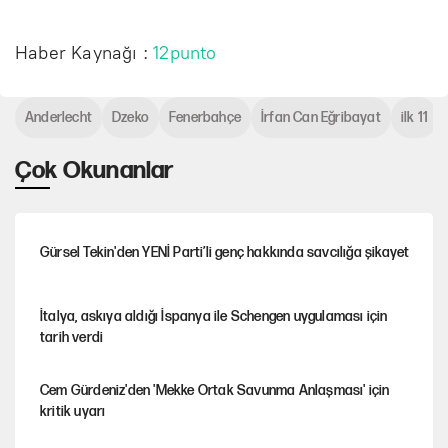
Haber Kaynağı :
12punto
Anderlecht
Dzeko
Fenerbahçe
İrfan Can Eğribayat
ilk 11
Çok Okunanlar
Gürsel Tekin'den YENİ Parti’li genç hakkında savcılığa şikayet
İtalya, askıya aldığı İspanya ile Schengen uygulaması için
tarih verdi
Cem Gürdeniz'den 'Mekke Ortak Savunma Anlaşması' için
kritik uyarı