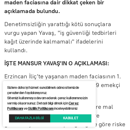
maden faciasına dair dikkat çeken bir
açıklamada bulundu.
Denetimsizliğin yarattığı kötü sonuçlara
vurgu yapan Yavaş, "iş güvenliği tedbirleri
kağıt üzerinde kalmamalı" ifadelerini
kullandı.
İŞTE MANSUR YAVAŞ'IN O AÇIKLAMASI:
Erzincan İliç’te yaşanan maden faciasının 1.
yıl dönümünde hayatını kaybeden 9 emekçi
Sizlere daha iyi hizmet sunabilmek adına sitemizde
kardeşimizi rahmetle anıyorum.
çerezlerden faydalanıyoruz.
Sitemizi kullanmaya devam ederek çerez kullanımına izin
vermiş oluyorsunuz. Detaylı bilgi almak için
Çerez
İhmallerin ve denetimsizliğin nelere mal
Politikasını
ve
Gizlilik Politikasını
inceleyebilirsiniz
olabileceğini yaşanan bu acı bizlere
DAHA FAZLA BİLGİ
KABUL ET
göstermiştir. İnsan hayatı göz göre göre riske