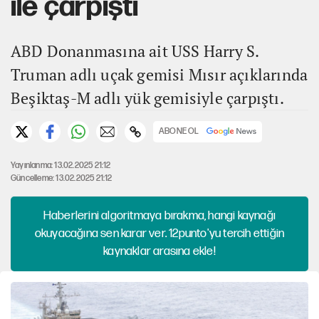
ile çarpıştı
ABD Donanmasına ait USS Harry S.
Truman adlı uçak gemisi Mısır açıklarında
Beşiktaş-M adlı yük gemisiyle çarpıştı.
ABONE OL
Yayınlanma: 13.02.2025 21:12
Güncelleme: 13.02.2025 21:12
Haberlerini algoritmaya bırakma, hangi kaynağı
okuyacağına sen karar ver. 12punto'yu tercih ettiğin
kaynaklar arasına ekle!