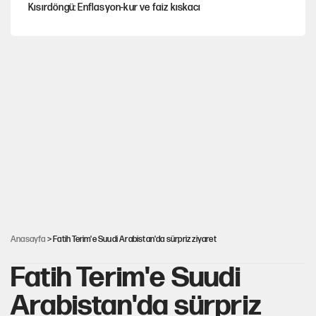
Kısırdöngü: Enflasyon-kur ve faiz kıskacı
YENİ Parti'nin çerçeve yasa kararı belli oldu!
Dört yaşındaki oğlunun katili ile 3 gün sonra nikâh masasına
oturdu
CHP'den, YENİ Parti'ye geçen belediyeler belli oldu
Şort giyen genç kadına bastonla saldırı
Anasayfa
> Fatih Terim'e Suudi Arabistan'da sürpriz ziyaret
Fatih Terim'e Suudi
Arabistan'da sürpriz