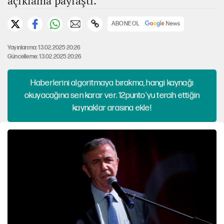
açıklama paylaştı.
ABONE OL
Yayınlanma: 13.02.2025 20:26
Güncelleme: 13.02.2025 20:26
Haberlerini algoritmaya bırakma, hangi kaynağı
okuyacağına sen karar ver. 12punto'yu tercih ettiğin
kaynaklar arasına ekle!