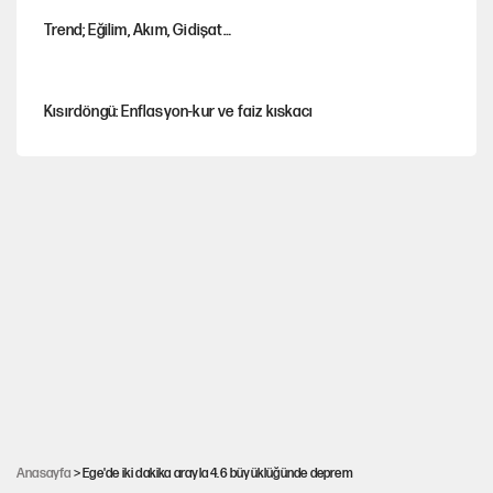
Trend; Eğilim, Akım, Gidişat…
Kısırdöngü: Enflasyon-kur ve faiz kıskacı
YENİ Parti'nin çerçeve yasa kararı belli oldu!
Dört yaşındaki oğlunun katili ile 3 gün sonra nikâh masasına
oturdu
CHP'den, YENİ Parti'ye geçen belediyeler belli oldu
Şort giyen genç kadına bastonla saldırı
Anasayfa
> Ege'de iki dakika arayla 4.6 büyüklüğünde deprem