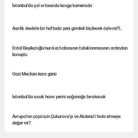
İstanbul’da yol ortasında kavga kamerada
Asırlık devlete bir haftada yeni gömlek biçilecek öyle mi?!..
Erdal Beşikçioğlu'nun kızı babasının tutuklanmasının ardından
konuştu
Gazi Meclisin kara günü
İstanbul’da sıcak hava yerini sağanağa bırakacak
Avrupa'nın çöpü için Çukurova'yı ve Akdeniz'i feda etmeye
değer mi?