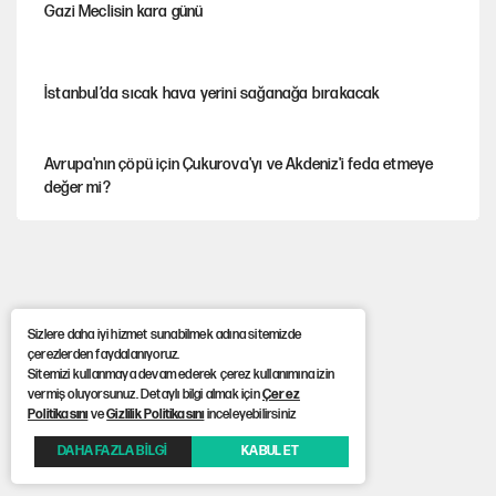
Gazi Meclisin kara günü
İstanbul’da sıcak hava yerini sağanağa bırakacak
Avrupa'nın çöpü için Çukurova'yı ve Akdeniz'i feda etmeye
değer mi?
YENİ Parti’nin çerçeve yasa kararı belli oldu
Sizlere daha iyi hizmet sunabilmek adına sitemizde
Mekke Anlaşması ile Türkiye savaşa çekiliyor
çerezlerden faydalanıyoruz.
Sitemizi kullanmaya devam ederek çerez kullanımına izin
vermiş oluyorsunuz. Detaylı bilgi almak için
Çerez
Karadeniz’de dron saldırısına uğrayan NADEZHDA gemisi
Politikasını
ve
Gizlilik Politikasını
inceleyebilirsiniz
Türkiye'ye geldi
DAHA FAZLA BİLGİ
KABUL ET