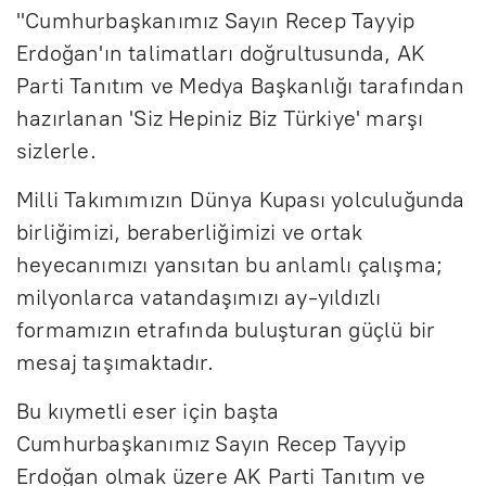
ş
s
a
P
t
"Cumhurbaşkanımız Sayın Recep Tayyip
t
Erdoğan'ın talimatları doğrultusunda, AK
l
s
r
e
Parti Tanıtım ve Medya Başkanlığı tarafından
a
i
l
r
hazırlanan 'Siz Hepiniz Biz Türkiye' marşı
t
z
a
f
sizlerle.
r
u
Milli Takımımızın Dünya Kupası yolculuğunda
l
birliğimizi, beraberliğimizi ve ortak
l
heyecanımızı yansıtan bu anlamlı çalışma;
s
milyonlarca vatandaşımızı ay-yıldızlı
c
formamızın etrafında buluşturan güçlü bir
r
mesaj taşımaktadır.
e
Bu kıymetli eser için başta
e
Cumhurbaşkanımız Sayın Recep Tayyip
n
Erdoğan olmak üzere AK Parti Tanıtım ve