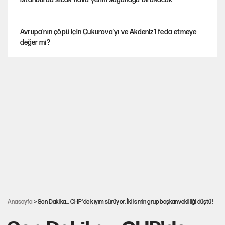
Avrupa'nın çöpü için Çukurova'yı ve Akdeniz'i feda etmeye
değer mi?
YENİ Parti’nin çerçeve yasa kararı belli oldu
Mekke Anlaşması ile Türkiye savaşa çekiliyor
Karadeniz’de dron saldırısına uğrayan NADEZHDA gemisi
Türkiye'ye geldi
Güneş tutulması ne zaman yaşanacak?
Anasayfa
> Son Dakika... CHP'de kıyım sürüyor: İki ismin grup başkanvekilliği düştü!