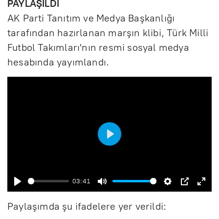
PAYLAŞILDI
AK Parti Tanıtım ve Medya Başkanlığı
tarafından hazırlanan marşın klibi, Türk Milli
Futbol Takımları'nın resmi sosyal medya
hesabında yayımlandı.
B
a
ş
03:41
B
S
A
P
E
l
Paylaşımda şu ifadelere yer verildi:
a
e
y
I
n
a