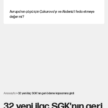
Avrupa'nın çöpü için Çukurova'yı ve Akdeniz'i feda etmeye
değer mi?
YENİ Parti’nin çerçeve yasa kararı belli oldu
Mekke Anlaşması ile Türkiye savaşa çekiliyor
Karadeniz’de dron saldırısına uğrayan NADEZHDA gemisi
Türkiye'ye geldi
Güneş tutulması ne zaman yaşanacak?
Anasayfa
> 32 yeni ilaç SGK'nın geri ödeme kapsamına girdi
32 yeni ilaç SGK'nın geri