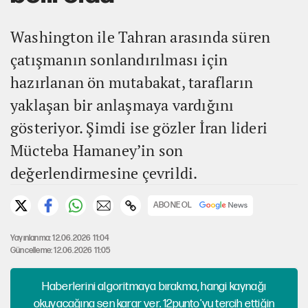
Washington ile Tahran arasında süren
çatışmanın sonlandırılması için
hazırlanan ön mutabakat, tarafların
yaklaşan bir anlaşmaya vardığını
gösteriyor. Şimdi ise gözler İran lideri
Mücteba Hamaney’in son
değerlendirmesine çevrildi.
ABONE OL
Yayınlanma: 12.06.2026 11:04
Güncelleme: 12.06.2026 11:05
Haberlerini algoritmaya bırakma, hangi kaynağı
okuyacağına sen karar ver. 12punto'yu tercih ettiğin