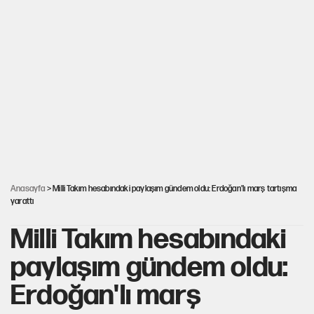
YENİ Parti’nin çerçeve yasa kararı belli oldu
Mekke Anlaşması ile Türkiye savaşa çekiliyor
Karadeniz’de dron saldırısına uğrayan NADEZHDA gemisi
Türkiye'ye geldi
Güneş tutulması ne zaman yaşanacak?
Anasayfa
> Milli Takım hesabındaki paylaşım gündem oldu: Erdoğan'lı marş tartışma
yarattı
Milli Takım hesabındaki
paylaşım gündem oldu:
Erdoğan'lı marş