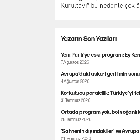
Kurultayı” bu nedenle çok ö
Yazarın Son Yazıları
Yeni Parti'ye eski program: Ey Kem
7 Ağustos 2026
Avrupa’daki askeri gerilimin sonu
4 Ağustos 2026
Korkutucu paralellik: Türkiye’yi fe
31 Temmuz 2026
Ortada program yok, bol soğanlı la
28 Temmuz 2026
'Sahnenin dışındakiler' ve Avrup
24 Temmuz 2026