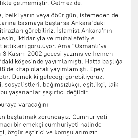
ikle gelmemiştir. Gelmez de.
e, belki yarın veya öbür gün, istemeden de
klarına basmaya başlarsa Ankara’daki
 itirazları görebiliriz. İslamist Ankara’nın
esin, iktidarıyla ve muhalefetiyle
at ettikleri görülüyor. Ama “Osmanlı’ya
rı 3 Kasım 2002 gecesi yazmış ve hemen
daki köşesinde yayımlamıştı. Hatta başlığa
08’de kitap olarak yayımlamıştı. Epey
ptır. Demek ki geleceği görebiliyoruz.
, sosyalistleri, bağımsızlıkçı, eşitlikçi, laik
 bu yaşananlar şaşırtıcı değildir.
 buraya varacağını.
oyun başlatmak zorundayız. Cumhuriyeti
acı bir emekçi cumhuriyeti halinde
çi, özgürleştirici ve komşularımızın