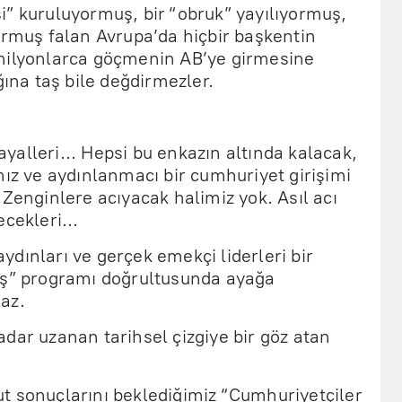
i” kuruluyormuş, bir “obruk” yayılıyormuş,
ormuş falan Avrupa’da hiçbir başkentin
 milyonlarca göçmenin AB’ye girmesine
ğına taş bile değdirmezler.
.
alleri... Hepsi bu enkazın altında kalacak,
mız ve aydınlanmacı bir cumhuriyet girişimi
 Zenginlere acıyacak halimiz yok. Asıl acı
cekleri...
 aydınları ve gerçek emekçi liderleri bir
uş” programı doğrultusunda ayağa
az.
dar uzanan tarihsel çizgiye bir göz atan
t sonuçlarını beklediğimiz “Cumhuriyetçiler