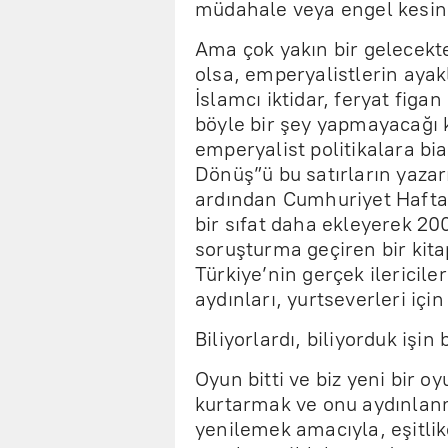
müdahale veya engel kesinl
Ama çok yakın bir gelecekt
olsa, emperyalistlerin aya
İslamcı iktidar, feryat figan
böyle bir şey yapmayacağı k
emperyalist politikalara bi
Dönüş”ü bu satırların yaza
ardından Cumhuriyet Hafta’
bir sıfat daha ekleyerek 20
soruşturma geçiren bir kita
Türkiye’nin gerçek ilericileri
aydınları, yurtseverleri için
Biliyorlardı, biliyorduk işin
Oyun bitti ve biz yeni bir 
kurtarmak ve onu aydınlanm
yenilemek amacıyla, eşitlik