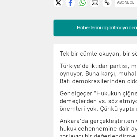
ABONE OL
Haberlerini algoritmaya bıra
Tek bir cümle okuyan, bir s
Türkiye’de iktidar partisi, 
oynuyor. Buna karşı, muhale
Batı demokrasilerinden ciddi
Genelgeçer “Hukukun çiğnen
demeçlerden vs. söz etmiyor
önemleri yok. Çünkü yaptır
Ankara’da gerçekleştirilen
hukuk cehennemine dair ayrı
zorlayıcı bir değerlendirme