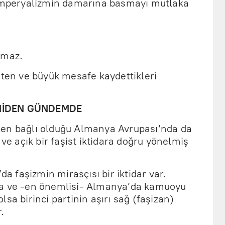
 emperyalizmin damarına basmayı mutlaka
lmaz.
aten ve büyük mesafe kaydettikleri
ENİDEN GÜNDEMDE
den bağlı olduğu Almanya Avrupası’nda da
 ve açık bir faşist iktidara doğru yönelmiş
da faşizmin mirasçısı bir iktidar var.
sa ve -en önemlisi- Almanya’da kamuoyu
sa birinci partinin aşırı sağ (faşizan)
.