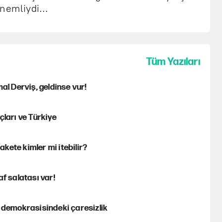
nemliydi...
Tüm Yazıları
al Derviş, geldinse vur!
çları ve Türkiye
lakete kimler mi itebilir?
f salatası var!
a demokrasisindeki çaresizlik