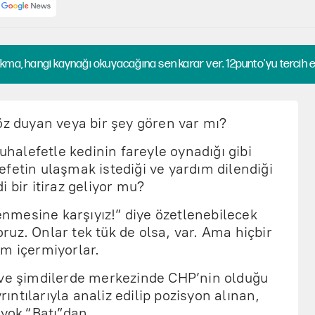
kma, hangi kaynağı okuyacağına sen karar ver. 12punto'yu tercih et
öz duyan veya bir şey gören var mı?
muhalefetle kedinin fareyle oynadığı gibi
fetin ulaşmak istediği ve yardım dilendiği
 bir itiraz geliyor mu?
mesine karşıyız!” diye özetlenebilecek
uz. Onlar tek tük de olsa, var. Ama hiçbir
ım içermiyorlar.
 ve şimdilerde merkezinde CHP’nin olduğu
ntılarıyla analiz edilip pozisyon alınan,
 yok “Batı”dan.