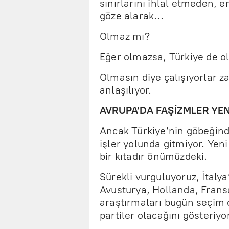
sınırlarını ihlal etmeden,
göze alarak...
Olmaz mı?
Eğer olmazsa, Türkiye de o
Olmasın diye çalışıyorlar z
anlaşılıyor.
AVRUPA’DA FAŞİZMLER Y
Ancak Türkiye’nin göbeğin
işler yolunda gitmiyor. Yeni
bir kıtadır önümüzdeki.
Sürekli vurguluyoruz, İtalya’
Avusturya, Hollanda, Fran
araştırmaları bugün seçim ol
partiler olacağını gösteriyor