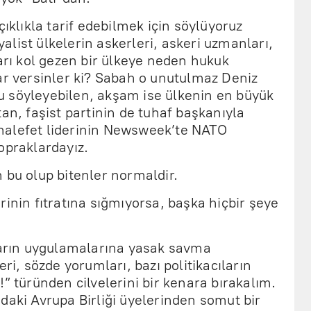
çıklıkla tarif edebilmek için söylüyoruz
list ülkelerin askerleri, askeri uzmanları,
ları kol gezen bir ülkeye neden hukuk
ar versinler ki? Sabah o unutulmaz Deniz
 söyleyebilen, akşam ise ülkenin en büyük
tan, faşist partinin de tuhaf başkanıyla
halefet liderinin Newsweek’te NATO
opraklardayız.
 bu olup bitenler normaldir.
rinin fıtratına sığmıyorsa, başka hiçbir şeye
idarın uygulamalarına yasak savma
eri, sözde yorumları, bazı politikacıların
” türünden cilvelerini bir kenara bırakalım.
daki Avrupa Birliği üyelerinden somut bir