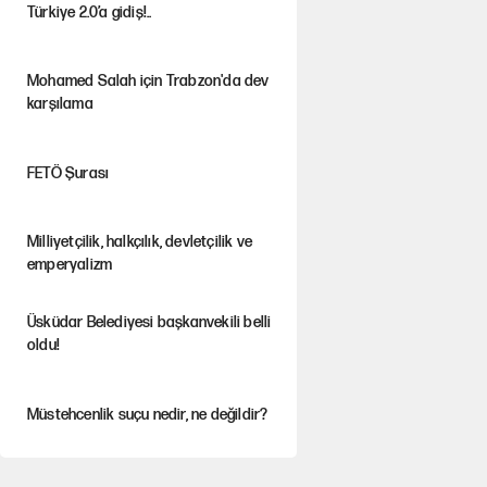
Türkiye 2.0’a gidiş!..
Mohamed Salah için Trabzon'da dev
karşılama
FETÖ Şurası
Milliyetçilik, halkçılık, devletçilik ve
emperyalizm
Üsküdar Belediyesi başkanvekili belli
oldu!
Müstehcenlik suçu nedir, ne değildir?