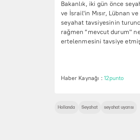
Bakanlık, iki gün önce seyah
ve İsrail'in Mısır, Lübnan ve
seyahat tavsiyesinin turun
rağmen “mevcut durum" nede
ertelenmesini tavsiye etmiş
Haber Kaynağı :
12punto
Hollanda
Seyahat
seyahat uyarısı