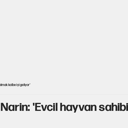
lmak kalbe iyi geliyor'
Narin: 'Evcil hayvan sahibi