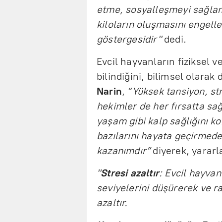
etme, sosyalleşmeyi sağlam
kiloların oluşmasını engelle
göstergesidir"
dedi.
Evcil hayvanların fiziksel v
bilindiğini, bilimsel olarak
Narin
,
“Yüksek tansiyon, str
hekimler de her fırsatta sağ
yaşam gibi kalp sağlığını kor
bazılarını hayata geçirmede,
kazanımdır”
diyerek, yararla
"
Stresi azaltır
: Evcil hayvan
seviyelerini düşürerek ve r
azaltır.