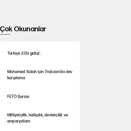
Çok Okunanlar
Türkiye 2.0’a gidiş!..
Mohamed Salah için Trabzon'da dev
karşılama
FETÖ Şurası
Milliyetçilik, halkçılık, devletçilik ve
emperyalizm