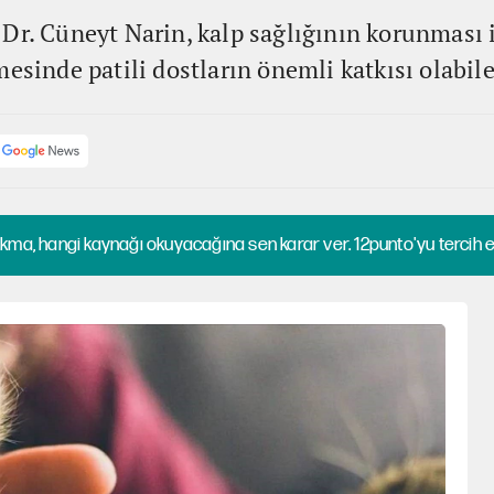
Dr. Cüneyt Narin, kalp sağlığının korunması i
esinde patili dostların önemli katkısı olabile
kma, hangi kaynağı okuyacağına sen karar ver. 12punto'yu tercih et