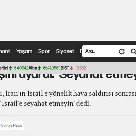
nomi
Yaşam
Spor
Siyaset
Bilim ve Teknoloji
Vide
dı: 'Seyahat etmeyin'
erlini
64,0942
Altın
6641,0563
BIST
13.682
şını uyardı: 'Seyahat etmey
, İran'ın İsrail'e yönelik hava saldırısı sonras
srail'e seyahat etmeyin' dedi.