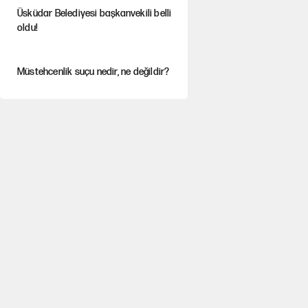
Üsküdar Belediyesi başkanvekili belli
oldu!
Müstehcenlik suçu nedir, ne değildir?
Depremin görünmeyen artçıları
YENİ Parti'ye bağışlarda bir haftalık
bilanço
'Yenilen düşmanla pazarlık yapmak
teslimiyettir'
Şehit yakınları ve gaziler için yeni
maaş düzenlemesi